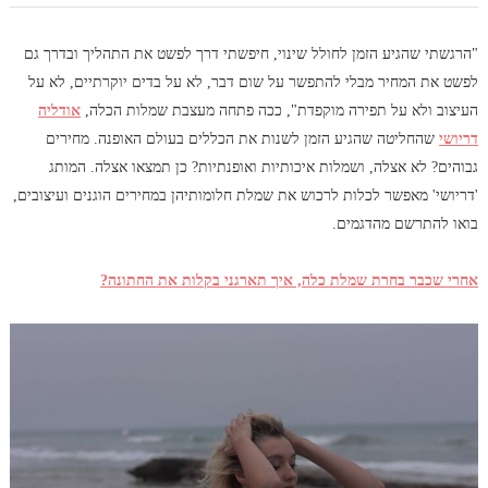
"הרגשתי שהגיע הזמן לחולל שינוי, חיפשתי דרך לפשט את התהליך ובדרך גם
לפשט את המחיר מבלי להתפשר על שום דבר, לא על בדים יוקרתיים, לא על
העיצוב ולא על תפירה מוקפדת", ככה פתחה מעצבת שמלות הכלה,
אודליה
דריושי
שהחליטה שהגיע הזמן לשנות את הכללים בעולם האופנה. מחירים
גבוהים? לא אצלה, ושמלות איכותיות ואופנתיות? כן תמצאו אצלה. המותג
'דריושי' מאפשר לכלות לרכוש את שמלת חלומותיהן במחירים הוגנים ועיצובים,
בואו להתרשם מהדגמים.
אחרי שכבר בחרת שמלת כלה, איך תארגני בקלות את החתונה?