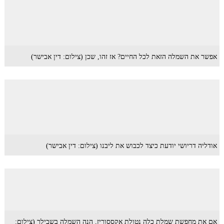
אפשר את השמלה הזאת לכל החיים? אז זהו, שכן (צילום: דין אבישר)
אודליה דריושי יודעת כיצד לכבוש את ליבנו (צילום: דין אבישר)
אם את מחפשת שמלת כלה נטולת אקססוריז, הנה השמלה בשבילך (צילום: