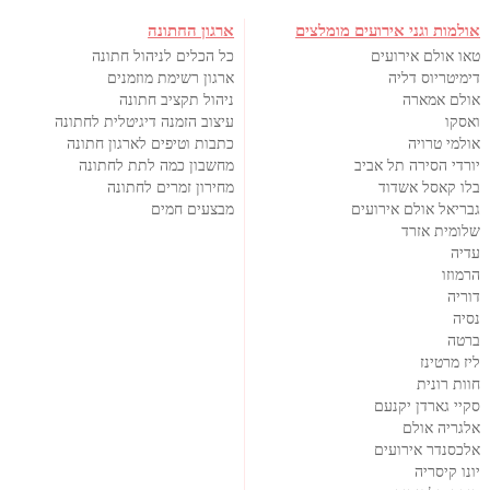
אולמות וגני אירועים מומלצים
ארגון החתונה
טאו אולם אירועים
כל הכלים לניהול חתונה
דימיטריוס דליה
ארגון רשימת מוזמנים
אולם אמארה
ניהול תקציב חתונה
ואסקו
עיצוב הזמנה דיגיטלית לחתונה
אולמי טרויה
כתבות וטיפים לארגון חתונה
יורדי הסירה תל אביב
מחשבון כמה לתת לחתונה
בלו קאסל אשדוד
מחירון זמרים לחתונה
גבריאל אולם אירועים
מבצעים חמים
שלומית אזרד
עדיה
הרמוזו
דוריה
נסיה
ברטה
ליז מרטינז
חוות רונית
סקיי גארדן יקנעם
אלגריה אולם
אלכסנדר אירועים
יונו קיסריה