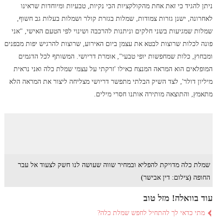
ניתן להגיד כי זאת אחת מהקולקציות הכי נקיות, טבעיות ומיוחדות שראינו
לאחרונה, ישנן גזרות צמודות, שמלות בגזרת קולר ושמלות בעלות גב חשוף,
שמלות שמגיעות בשני חלקים וניתנות להרכבה ושינוי לפי הטעם האישי, "אני
פונה לכלות שרוצות לבטא את עצמן ביום האירוע, שרוצות להרגיש יפות מבפנים
ומבחוץ, כלות שמחפשות יופי טבעי", אומרת דריושי. המשותף לכל הדגמים
המופלאים הוא המראה המנצח כאילו 'זרקתי על עצמי שמלת כלה ואני נראית
מיליון דולר', לצד השיק הבלתי מתפשר דריושי מצליחה ליצור את המראה הלא
מתאמץ, והתוצאה מותירה אותנו חסרי מילים.
שמלת כלה מדויקת להפליא ובמחיר שווה שעושה לנו חשק לצעוד אל עבר
החופה (צילום: דין אבישר)
עוד בוואלה! מזל טוב
מתי כדאי לך להתחיל לחפש שמלת כלה?