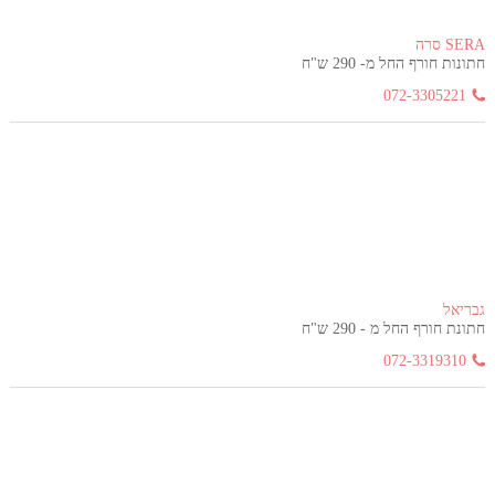
SERA סרה
חתונות חורף החל מ- 290 ש"ח
072-3305221
גבריאל
חתונת חורף החל מ - 290 ש"ח
072-3319310