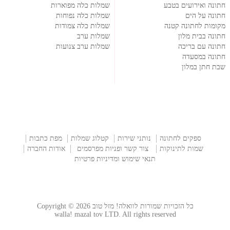
חתונה ואירועים בטבע
שמלות כלה מפוארות
חתונה על הים
שמלות כלה נפוחות
מקומות לחתונה קטנה
שמלות כלה צמודות
חתונה בבית מלון
שמלות ערב
חתונה עם בריכה
שמלות ערב צנועות
חתונה במסעדה
שבת חתן במלון
ספקים לחתונה
נותני שירות
קטלוג שמלות
מפת כתבות
שמות לתינוקות
צור קשר ופניות מפרסמים
אודות החברה
תנאי שימוש ומדיניות פרטיות
כל הזכויות שמורות לוואלה! מזל טוב Copyright © 2026
walla! mazal tov LTD. All rights reserved