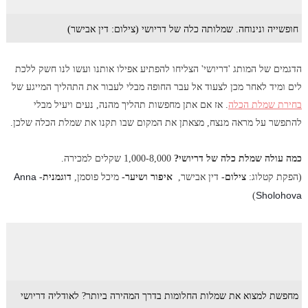
חופשייה ונינוחה. שמלותה כלה של דריושי (צילום: דין אבישר)
הדגמים של המותג 'דריושי' הצליחו להפתיע אפילו אותנו ועשו לנו חשק ללכת
לים ומיד לאחר מכן לצעוד אל עבר החופה מבלי לעבור את התהליך המייגע של
בחירת שמלת הכלה
. אז אם אתן מחפשות תהליך מהנה, נעים ויעיל מבלי
להתפשר על מראה מנצח, מצאתן את המקום שבו תקנו את שמלת הכלה שלכן.
כמה עולה שמלת כלה של דריושי?
1,000-8,000 שקלים למכירה.
Anna
(הפקת קטלוג:
צילום-
דין אבישר,
איפור ושיער-
מיכל פוסמן,
דוגמנית-
Sholohova
)
מחפשת למצוא את שמלות החלומות בדרך המהירה ביותר? לאודליה דריושי