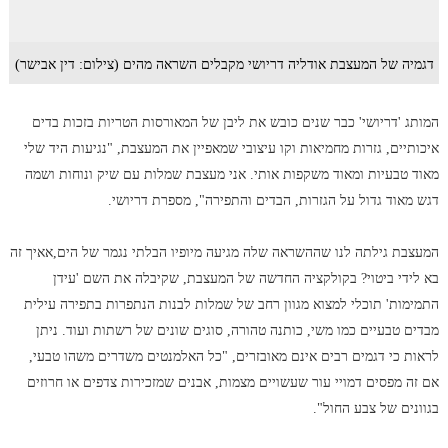
דגמיה של המעצבת אודליה דריושי מקבלים השראה מהים (צילום: דין אבישר)
המותג 'דריושי' כבר שנים כובש את ליבן של המאורסות הטריות בזכות בדים
איכותיים, גזרות מחמיאות וקו עיצובי שמאפיין את המעצבת, "נגיעות היד שלי
מאוד טבעיות ומאוד משקפות אותי. אני מעצבת שמלות עם שיק ונוחות ושמה
דגש מאוד גדול על הגזרות, הבדים והתפירה", מספרת דריושי.
המעצבת גילתה לנו שההשראה שלה מגיעה מיופיו הבלתי נגמר של הים,אאיך זה
בא לידי ביטוי? בקולקציה החדשה של המעצבת, שקיבלה את השם 'עידן
התמימות' תוכלי למצוא מגוון רחב של שמלות לבנות הנתפרות בתפירה עילית
מבדים טבעיים כמו משי, כותנה טהורה, סוגים שונים של רשתות ועוד. ניתן
לראות כי דגמים רבים אינם מאובזרים, "כל האלמנטים משדרים משהו טבעי,
אם זה מפסים דמויי עור שעשויים מצמות, אבנים שמזכירות צדפים או חרוזים
בגוונים של צבע החול".