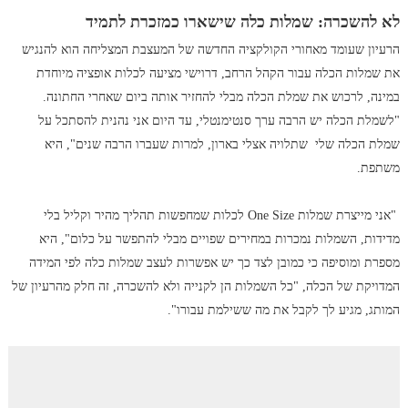
לא להשכרה: שמלות כלה שישארו כמזכרת לתמיד
הרעיון שעומד מאחורי הקולקציה החדשה של המעצבת המצליחה הוא להנגיש
את שמלות הכלה עבור הקהל הרחב, דרוישי מציעה לכלות אופציה מיוחדת
במינה, לרכוש את שמלת הכלה מבלי להחזיר אותה ביום שאחרי החתונה.
"לשמלת הכלה יש הרבה ערך סנטימנטלי, עד היום אני נהנית להסתכל על
שמלת הכלה שלי שתלויה אצלי בארון, למרות שעברו הרבה שנים", היא
משתפת.
"אני מייצרת שמלות One Size לכלות שמחפשות תהליך מהיר וקליל בלי
מדידות, השמלות נמכרות במחירים שפויים מבלי להתפשר על כלום", היא
מספרת ומוסיפה כי כמובן לצד כך יש אפשרות לעצב שמלות כלה לפי המידה
המדויקת של הכלה, "כל השמלות הן לקנייה ולא להשכרה, זה חלק מהרעיון של
המותג, מגיע לך לקבל את מה ששילמת עבורו".