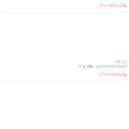
072-3305221
גבריאל
חתונת חורף החל מ - 290 ש"ח
072-3319310