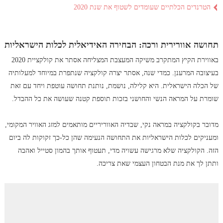
הטרנדים הכלתיים שעומדים לשטוף את שנת 2020
תחושה אוורירית ורכה: הבחירה האידיאלית לכלות הישראליות
באווירת הקיץ המתקרב משיקה המעצבת המצליחה אסתר את קולקציית 2020
בעיצובה המרענן. כמדי שנה, אסתר יצרה קולקציה שנתפרת במיוחד למעלותיה
של הכלה הישראלית. היא קלילה, נושמת, נותנת תחושה עוטפת ויחד עם זאת
שומרת על המראה הנשי והחושני בזכות תוספת קטנה שעושה את כל ההבדל.
מדובר בקולקציה במראה נקי, שבדיה האווריריים מותאמים למזג האוויר המקומי,
ומעניקים לכלות הישראליות את התחושה הנעימה שהן כל-כך זקוקות לה ביום
הזה. הקולקציה שלא מרגישה עשויה מדי, תעטוף אותך בהמון סטייל ואהבה
ותתן לך את מנת הבטחון העצמי שאת צריכה.