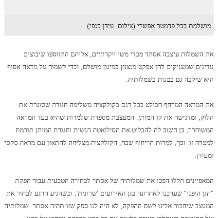
מושלמת בכל פרמטר אפשרי (צילום: עידן כנפי)
את השמלות עיצבה אסתר מבדי משי יוקרתיים, אליהם התווספו שיבוצים
עדינים שמעניקים להן אפקט מנצנץ במינון מושלם, וכדי לשמור על מראה אסוף
היא שילבה גם בטנות בשמלותיה.
את המראה המרחף הבולט בכל דגם בקולקציה משלימה חגורה שסוגרת את
הלוק, ומדגישה את קו המותן. המעצבת מספרת שלמרות שהיא בעד המראה
המשוחרר, כן חשוב לה להבליט את הסילואטה הנשית וחגורת המותן תורמת
למטרה זו. וכך, למרות הריחוף שבה, הקולקציה מצליחה להתאזן עם מראה סקסי
ומעודן.
המאפיינים הללו הפכו את שמלותיה של אסתר לבחירה הטבעית עבור הפקת
"הגן היפני" שערכנו לאחרונה בגן האירועים 'שרונית', וכשהגיע הרגע לבחור את
המעצב שיחבור אלינו לשם ההפקה, לא היה לנו ספק שזו תהיה אסתר. שמלותיה