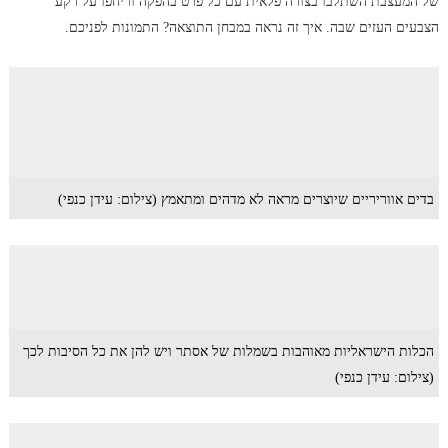
של המעצבת השתלבו בצורה פלאית עם כל פרט בהפקה וריחפו על רקע
הצבעים העזים שבה. איך זה נראה במבחן התוצאה? התמונות לפניכם.
בדים אווריריים שיוצרים מראה לא מדהים ומתאמץ (צילום: עידן כנפי)
הכלות הישראליות מאוהבות בשמלות של אסתר ויש להן את כל הסיבות לכך
(צילום: עידן כנפי)