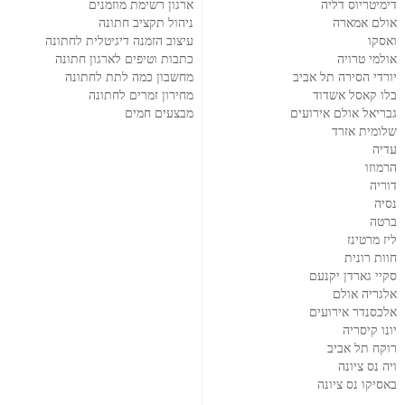
דימיטריוס דליה
ארגון רשימת מוזמנים
אולם אמארה
ניהול תקציב חתונה
ואסקו
עיצוב הזמנה דיגיטלית לחתונה
אולמי טרויה
כתבות וטיפים לארגון חתונה
יורדי הסירה תל אביב
מחשבון כמה לתת לחתונה
בלו קאסל אשדוד
מחירון זמרים לחתונה
גבריאל אולם אירועים
מבצעים חמים
שלומית אזרד
עדיה
הרמוזו
דוריה
נסיה
ברטה
ליז מרטינז
חוות רונית
סקיי גארדן יקנעם
אלגריה אולם
אלכסנדר אירועים
יונו קיסריה
רוקח תל אביב
ויה נס ציונה
באסיקו נס ציונה