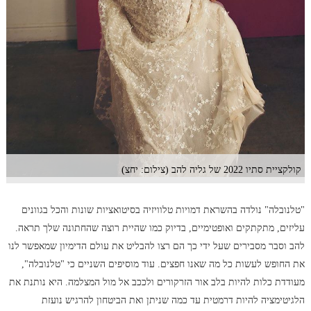
קולקציית סתיו 2022 של גליה להב (צילום: יחצ)
"טלנובלה" נולדה בהשראת דמויות טלוויזיה בסיטואציות שונות והכל בגוונים
עליזים, מתקתקים ואופטימיים, בדיוק כמו שהיית רוצה שהחתונה שלך תראה.
להב וסבר מסבירים שעל ידי כך הם רצו להבליט את עולם הדימיון שמאפשר לנו
את החופש לעשות כל מה שאנו חפצים. עוד מוסיפים השניים כי "טלנובלה",
מעודדת כלות להיות בלב אור הזרקורים ולככב אל מול המצלמה. היא נותנת את
הלגיטימציה להיות דרמטית עד כמה שניתן ואת הביטחון להרגיש נועזת