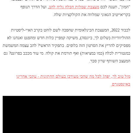
"המון", תענה לכם
מעצבת שמלות הכלה גליה להב
, ועל הדרך תנופף
בקריאייטיב הגאוני שמלווה את הקולקציות שלה.
לכבוד 2022, המעצבת הבינלאומית שהפכה לשם לוהט בקרב האיי-ליסטיות
ההוליוודיות (שלום לך, ביונסה), משיקה קמפיין כלות חדש ומהפנט ואנחנו לא
מפסיקים להריץ את הסרטון הזה בלופים. בתפקיד הראשי? להב עצמה המשמשת
כמנטורית לכלה (כמו במציאות) ואף תורמת את קולה. מי עוד מככב בפרונט? גם
המעצב השותף שרון סבר.
מזל טוב לך, יפה! לכל מה שהכי מעודכן בעולם החתונות - עקבי אחרינו
באינסטגרם