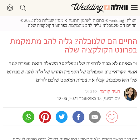
וואלה! wedding
כתבות לארגון חתונה
מגזין שמלות כלה 2022
החיים הם טלנובלה? גליה להב מתמקמת בפרונט הקולקציה שלה
החיים הם טלנובלה? גליה להב מתמקמת
בפרונט הקולקציה שלה
מי מאיתנו לא מכור לדרמות של נטפליקס? השאלה הזאת עומדת לנגד
אנשי הקריאייטיב המעולים של הקמפיין החדש של גליה להב, שבפרונט
שלו היא מככבת. קבלו את צפיית המאסט שלכם להיום
רעיה קורצר
⏲ 3 דק'
יום רביעי, 13 באוקטובר 2021, 12:06
מה כבר אפשר לחדש בז'אנר שמרני כמו אופנת כלות? רבים תוהים לעצמם.