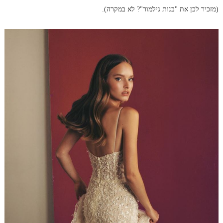
(מזכיר לכן את "בנות גילמור"? לא במקרה).