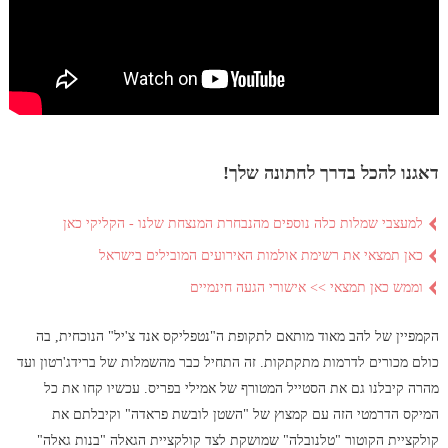
דאגנו להכל בדרך לחתונה שלך!
למעצבי שמלות כלה נוספים מהנבחרת המנצחת שלנו - הקליקי כאן
כאן תמצאי את רשימת אולמות האירועים המובילים בישראל
וממש כאן תמצאי >> אישורי הגעה חינמיים
הקמפיין של להב מאוד מותאם לתקופת ה"נטפליקס אנד צ'יל" הנוכחית, בה
כולם מכורים לדרמות מתקתקות. זה התחיל כבר מהשמלות של ברידג'רטון ועד
מהרה קיבלנו גם את הסטייל המטורף של אמילי בפריס. עכשיו קחו את כל
המיקס הדרמטי הזה עם קמצוץ של "השטן לובשת פראדה" וקיבלתם את
קולקציית הקוטור "טלנובלה" שמושקת לצד קולקציית הגאלה "בנות גאלה"