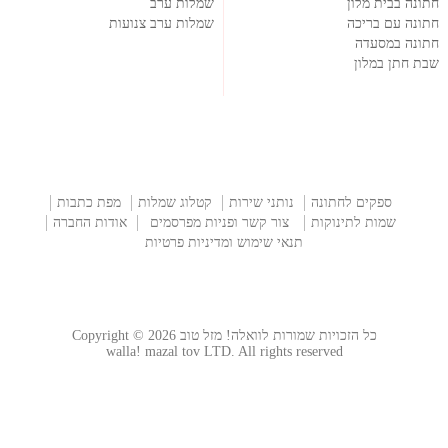
חתונה בבית מלון
שמלות ערב
חתונה עם בריכה
שמלות ערב צנועות
חתונה במסעדה
שבת חתן במלון
ספקים לחתונה
נותני שירות
קטלוג שמלות
מפת כתבות
שמות לתינוקות
צור קשר ופניות מפרסמים
אודות החברה
תנאי שימוש ומדיניות פרטיות
כל הזכויות שמורות לוואלה! מזל טוב Copyright © 2026
walla! mazal tov LTD. All rights reserved