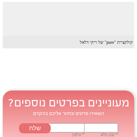
קולקציית "pure" של ריקי דלאל
מעוניינים בפרטים נוספים?
השאירו פרטים ונחזור אליכם בהקדם
* שם מלא
* טלפון