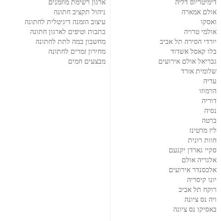
דימיטריוס דליה
ארגון רשימת מוזמנים
אולם אמארה
ניהול תקציב חתונה
ואסקו
עיצוב הזמנה דיגיטלית לחתונה
אולמי טרויה
כתבות וטיפים לארגון חתונה
יורדי הסירה תל אביב
מחשבון כמה לתת לחתונה
בלו קאסל אשדוד
מחירון זמרים לחתונה
גבריאל אולם אירועים
מבצעים חמים
שלומית אזרד
עדיה
הרמוזו
דוריה
נסיה
ברטה
ליז מרטינז
חוות רונית
סקיי גארדן יקנעם
אלגריה אולם
אלכסנדר אירועים
יונו קיסריה
רוקח תל אביב
ויה נס ציונה
באסיקו נס ציונה