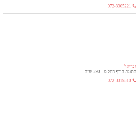
072-3305221
גבריאל
חתונת חורף החל מ - 290 ש"ח
072-3319310