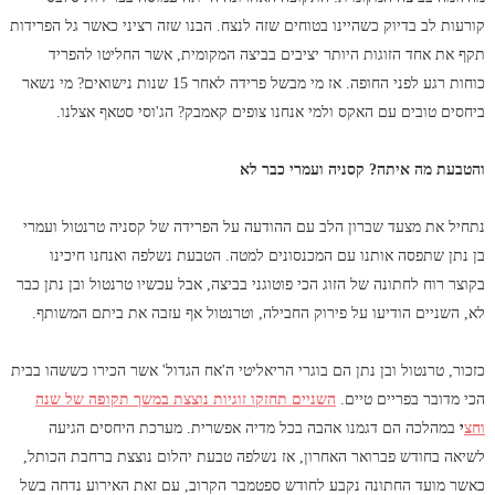
קורעות לב בדיוק כשהיינו בטוחים שזה לנצח. הבנו שזה רציני כאשר גל הפרידות
תקף את אחד הזוגות היותר יציבים בביצה המקומית, אשר החליטו להפריד
כוחות רגע לפני החופה. אז מי מבשל פרידה לאחר 15 שנות נישואים? מי נשאר
ביחסים טובים עם האקס ולמי אנחנו צופים קאמבק? הג'וסי סטאף אצלנו.
והטבעת מה איתה? קסניה ועמרי כבר לא
נתחיל את מצעד שברון הלב עם ההודעה על הפרידה של קסניה טרנטול ועמרי
בן נתן שתפסה אותנו עם המכנסונים למטה. הטבעת נשלפה ואנחנו חיכינו
בקוצר רוח לחתונה של הזוג הכי פוטוגני בביצה, אבל עכשיו טרנטול ובן נתן כבר
לא, השניים הודיעו על פירוק החבילה, וטרנטול אף עזבה את ביתם המשותף.
כזכור, טרנטול ובן נתן הם בוגרי הריאליטי ה'אח הגדול' אשר הכירו כששהו בבית
הכי מדובר בפריים טיים.
השניים תחזקו זוגיות נוצצת במשך תקופה של שנה
וחצ
י
במהלכה הם דגמנו אהבה בכל מדיה אפשרית. מערכת היחסים הגיעה
לשיאה בחודש פברואר האחרון, אז נשלפה טבעת יהלום נוצצת ברחבת הכותל,
כאשר מועד החתונה נקבע לחודש ספטמבר הקרוב, עם זאת האירוע נדחה בשל