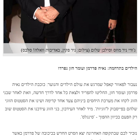
ג'ודי ניר מוזס וסילבן שלום (צילום: ניר פקין, באדיבות וואלה! סלבס)
הילדים בתדהמה: נאיה פדרמן ועומר חזן נפרדו
נעבור לפאוור קאפל שמרגש את עולם הילדים והנוער: כוכבת הילדים נאיה
פדרמן ועומר חזן, החליטו להפריד ולצאת כל אחד לדרך חדשה, וזאת לאחר שבני
הזוג לקחו את מערכת היחסים ביניהם צעד אחד קדימה ושינו את הסטטוס הזוגי
שלהם בפייסבוק ל'זוגיות'. מיד לאחר העידכון, בני הזוג עידכנו את הסטטוס שוב
רק הפעם בכיוון ההפוך - 'סינגלס'.
נזכיר לכם שבתקופה האחרונה יצא הסרט החדש בכיכובה של פדרמן כאשר