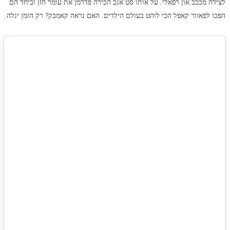
לצידה מככב און רפאלי. על אותו סט אגב הכירה פדרמן את עומר חזן וביחד הם
הפכו לפאוור קאפל הכי לוהט בעולם הילדים. האם נראה קאמבק? רק הזמן יגלה.