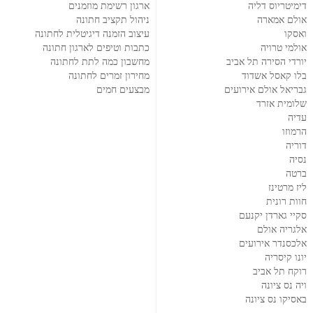
דימיטריוס דליה
ארגון רשימת מוזמנים
אולם אמארה
ניהול תקציב חתונה
ואסקו
עיצוב הזמנה דיגיטלית לחתונה
אולמי טרויה
כתבות וטיפים לארגון חתונה
יורדי הסירה תל אביב
מחשבון כמה לתת לחתונה
בלו קאסל אשדוד
מחירון זמרים לחתונה
גבריאל אולם אירועים
מבצעים חמים
שלומית אזרד
עדיה
הרמוזו
דוריה
נסיה
ברטה
ליז מרטינז
חוות רונית
סקיי גארדן יקנעם
אלגריה אולם
אלכסנדר אירועים
יונו קיסריה
רוקח תל אביב
ויה נס ציונה
באסיקו נס ציונה