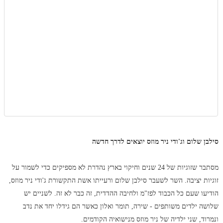
סילבן שלום וג'ודי ניר מוזס יוצאים לדרך חדשה
מסתבר שזוגיות של 24 שנים וחיקוי בארץ נהדרת לא מספיקים כדי לשמור על
זוגיות יציבה. השר לשעבר סילבן שלום ורעייתו אשת התקשורת ג'ודי ניר מוזס,
הודיעו שעם כל הכבוד לפז"מ ולחיבה ההדדית, זה כבר לא זה. לשניים יש
שלושה ילדים משותפים - שירה, תומר ואלון כאשר הם גידלו יחד את נדב
ונמרוד, שני ילדיה של ניר מוזס מנישואיה הקודמים.