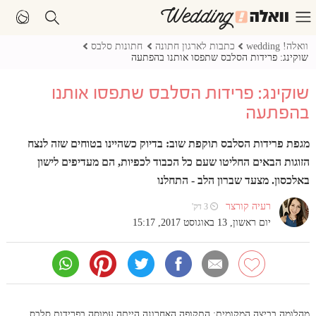
וואלה! wedding
כתבות לארגון חתונה
חתונות סלבס
שוקינג: פרידות הסלבס שתפסו אותנו בהפתעה
שוקינג: פרידות הסלבס שתפסו אותנו
בהפתעה
מגפת פרידות הסלבס תוקפת שוב: בדיוק כשהיינו בטוחים שזה לנצח
הזוגות הבאים החליטו שעם כל הכבוד לכפיות, הם מעדיפים לישון
באלכסון. מצעד שברון הלב - התחלנו
רעיה קורצר
⏲ 3 דק'
יום ראשון, 13 באוגוסט 2017, 15:17
מהלומה בביצה המקומית: התקופה האחרונה הייתה עמוסה בפרידות סלבס