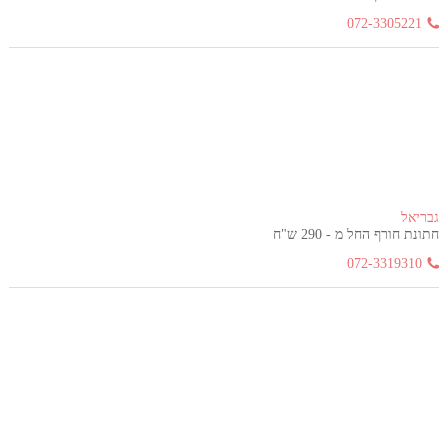
072-3305221
גבריאל
חתונת חורף החל מ - 290 ש"ח
072-3319310