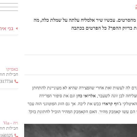
 מהסרטים. עכשיו שיר אלמליח עלתה על שמלת כלה, מה
זת בדיוק ההפך? כל הפרטים בכתבה
גני אי
באסיקו
חבילות חור
3317734
רם לה לעשות זאת אחרי שהפצירה שהיא לא מעוניינת להתחתן
צליחה לבן זוגה לשעבר,
אלרואי כהן
וגם את סיפור הפרידה
האיטלקי
ג'וזף קראדו
כבש את ליבה. אך גם הזוג הפוטוגני הזה עבר
 כי הם עשו קאמבק מהיר. האם הקאמבק המהיר הוביל לחתונת בזק?
ויה - Via
חבילות חור
2160325