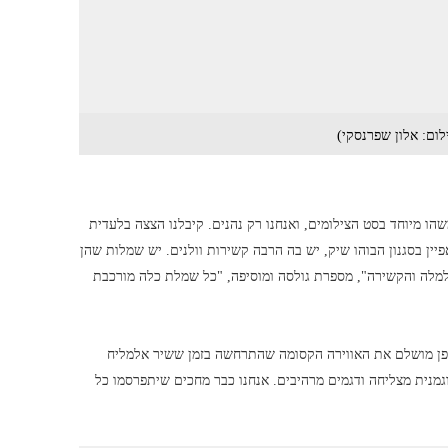
ום: אלון שפרנסקי)
הו מיוחד בסט הצילומים, ואנחנו רק נהנים. קיבלנו הצצה בלעדית
מתוך קטלוג 2018 של המעצבת שני גולסה. "קטלוג 2018 מתאפיין בסגנון הבוהו שיק, יש בה הרבה קשירות וולנים. יש שמלות שהן
למלה והקשירה", מספרת גולסה ומוסיפה, "כל שמלת כלה מורכבת
פן מושלם את האווירה הקסומה שהתרחשה בזמן ששיר אלמליח
מנית מצליחה ודגמים מרהיבים. אנחנו כבר מחכים שיתפרסמו כל