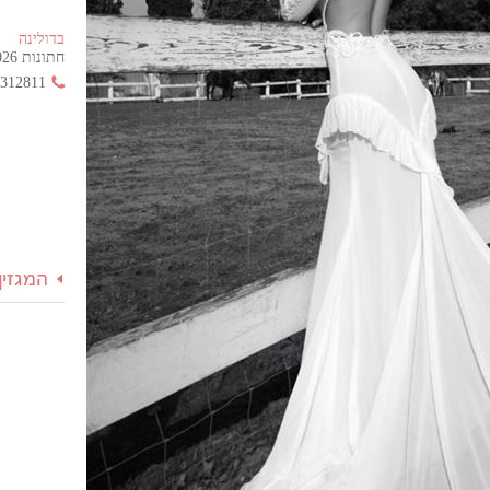
בדולינה
חתונות 2026 החל מ- 355 ש"ח בלבד!
3312811
המגזין