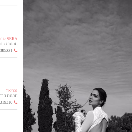
SERA סרה
חתונות חורף הח
3305221
גבריאל
חתונת חורף החל
3319310