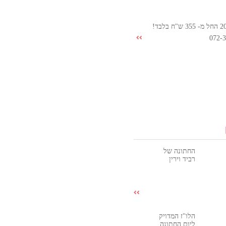
072-
החתונה של
רביד וירין
הלו"ז המדויק
ליום החתונה