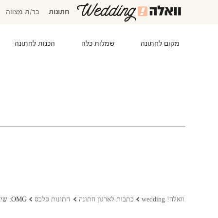
חתונות
בר/ת מצווה
מקום לחתונה
שמלות כלה
הכנות לחתונה
המוזמנים שלי
אישורי הגעה
סידור שולחנות
התקציב שלי
משימות לביצוע
המועדפים שלי
שמלות כלה
וואלה! wedding
כתבות לארגון חתונה
חתונות סלבס
OMG: שיר אלמליח מודדת שמלות כלה