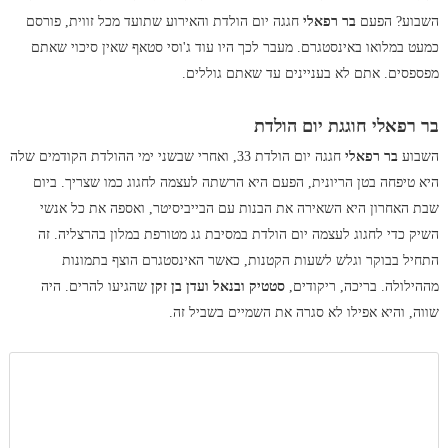
השבוע? הפעם
בר רפאלי
חגגה יום הולדת והאירוע שתועד מכל זווית, פורסם
כמעט במלואו באינסטגרם. מעבר לכך היו עוד ג'וסי סטאף שאין סיכוי שאתם
מפספסים. אתם לא בעניינים עד שאתם גוללים.
בר רפאלי חוגגת יום הולדת
השבוע
בר רפאלי
חגגה יום הולדת 33, ואחרי שבשני ימי ההולדת הקודמים שלה
היא טיפחה בטן הריונית, הפעם היא הרשתה לעצמה לחגוג כמו שצריך. ביום
שבת האחרון היא השאירה את הבנות עם הבייביסיטר, ואספה את כל אנשי
השיק כדי לחגוג לעצמה יום הולדת במסיבת גג מטורפת במלון בהרצליה. זה
התחיל בבוקר וגלש לשעות הקטנות, כאשר האינסטגרם הוצף בתמונות
מההילולה. בריכה, ריקודים,
סטטיק ובנאל ועדן בן זקן
שהגיעו להרים. היה
שווה, והיא אפילו לא סגרה את השמיים בשביל זה.