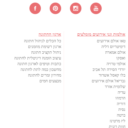
אולמות וגני אירועים מומלצים
ארגון החתונה
טאו אולם אירועים
כל הכלים לניהול חתונה
דימיטריוס דליה
ארגון רשימת מוזמנים
אולם אמארה
ניהול תקציב חתונה
ואסקו
עיצוב הזמנה דיגיטלית לחתונה
אולמי טרויה
כתבות וטיפים לארגון חתונה
יורדי הסירה תל אביב
מחשבון כמה לתת לחתונה
בלו קאסל אשדוד
מחירון זמרים לחתונה
גבריאל אולם אירועים
מבצעים חמים
שלומית אזרד
עדיה
הרמוזו
דוריה
נסיה
ברטה
ליז מרטינז
חוות רונית