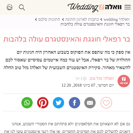
וואלה! wedding
כתבות לארגון חתונה
חתונות סלבס
בר רפאלי חוגגת והאינסטגרם עולה בלהבות
בר רפאלי חוגגת והאינסטגרם עולה בלהבות
אין ספק כי מה שתפס את הפוקוס בשבוע האחרון היה חגיגות יום
ההולדת של בר רפאלי, אבל יש עוד כמה אייטמים עסיסיים שאסור לכם
להשאיר מאחור. סקירת האינסטגרם השבועית של וואלה! מזל טוב החלה
וואלה! מזל טוב
⏲ 3 דק'
יום חמישי, 07 ביוני 2018, 12:20
גם אם לא הוצאתם את הפלאפונים ולא פתחתם את הסטורי השבוע, אנחנו
דואגים להשלים לכם את הפרטים החסרים. אז אלו רגעי אינסטגרם עשו לנו את