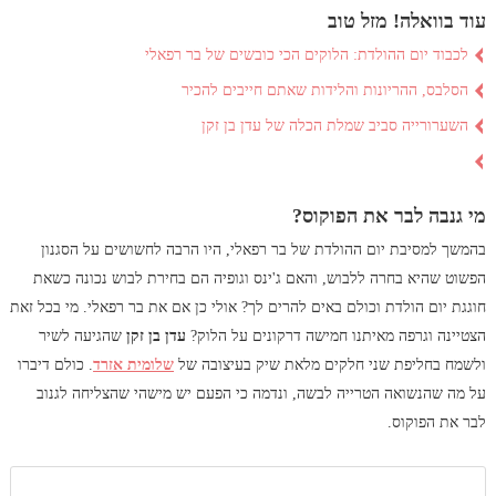
עוד בוואלה! מזל טוב
לכבוד יום ההולדת: הלוקים הכי כובשים של בר רפאלי
הסלבס, ההריונות והלידות שאתם חייבים להכיר
השערורייה סביב שמלת הכלה של עדן בן זקן
מי גנבה לבר את הפוקוס?
בהמשך למסיבת יום ההולדת של בר רפאלי, היו הרבה לחשושים על הסגנון
הפשוט שהיא בחרה ללבוש, והאם ג'ינס וגופיה הם בחירת לבוש נכונה כשאת
חוגגת יום הולדת וכולם באים להרים לך? אולי כן אם את בר רפאלי. מי בכל זאת
הצטיינה וגרפה מאיתנו חמישה דרקונים על הלוק?
עדן בן זקן
שהגיעה לשיר
ולשמח בחליפת שני חלקים מלאת שיק בעיצובה של
שלומית אזרד
. כולם דיברו
על מה שהנשואה הטרייה לבשה, ונדמה כי הפעם יש מישהי שהצליחה לגנוב
לבר את הפוקוס.