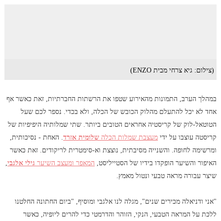
(צילום: גיא צרחי מבית ENZO)
במהלך הערב, התמונות מהאירוע שטפו את הרשתות החברתיות, זאת כאשר אף
אחד לא יכל להתעלם מהלוק הכובש של הכלה, ולא בכדי. נספר לכם שעל
הטוטאל-לוק של קריסטיה אחראים הטובים ביותר. שתי שמלותיה היפיפיות של
קריסטה עוצבו על ידי
מעצבת שמלות הכלה
שלומית אזרד
. האחת - נסיכותית,
ומרשימה לחופה. והשנייה מסיבתית, נוצצת וא-סימטרית לריקודים. זאת כאשר
האיפור והשיער הופקדו בידיו של הסטייליסט,
המאפר ומעצב השיער
גילי אלגבי
,
שיצר עבורה מראה טבעי ונטול מאמץ.
"אני ודניאלה מכירים שנים", מגלה לנו אלגבי ומוסיף, "ביום החתונה החלטנו
ללכת על המראה הטבעי, הנקי, הזוהר והדרמטי כדי להרים ליופיה, כאשר