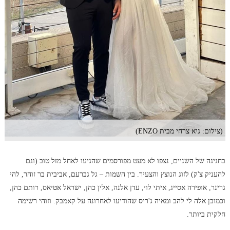
(צילום: גיא צרחי מבית ENZO)
בחגיגה של השניים, נצפו לא מעט מפורסמים שהגיעו לאחל מזל טוב (וגם
להעניק צ'ק) לזוג הנוצץ והצעיר. בין השמות – גל גברעם, אביבית בר זוהר, להי
גרינר, אופירה אסייג, איתי לוי, עדן אלנה, אלין כהן, ישראל אטיאס, רותם כהן,
וכמובן אלה לי להב ומאיה ג'ריס שהודיעו לאחרונה על קאמבק. וזוהי רשימה
חלקית ביותר.