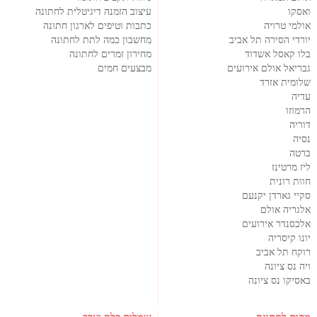
ואסקו
עיצוב הזמנה דיגיטלית לחתונה
אולמי טרויה
כתבות וטיפים לארגון חתונה
יורדי הסירה תל אביב
מחשבון כמה לתת לחתונה
בלו קאסל אשדוד
מחירון זמרים לחתונה
גבריאל אולם אירועים
מבצעים חמים
שלומית אזרד
עדיה
הרמוזו
דוריה
נסיה
ברטה
ליז מרטינז
חוות רונית
סקיי גארדן יקנעם
אלגריה אולם
אלכסנדר אירועים
יונו קיסריה
רוקח תל אביב
ויה נס ציונה
באסיקו נס ציונה
מקום לחתונה
שמלות כלה וערב