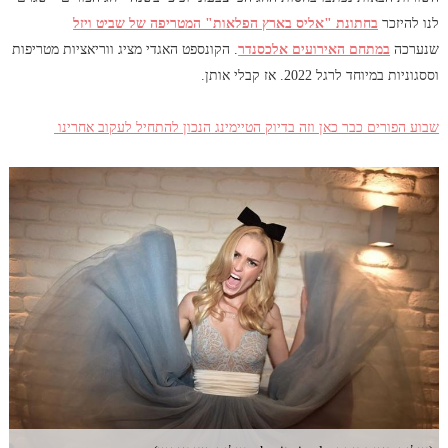
לנו להיזכר
בחתונת "אליס בארץ הפלאות" המטריפה של שביט ויזל
שנערכה
במתחם האירועים אלכסנדר
. הקונספט האגדי מציג ווריאציות מטריפות
וססגוניות במיוחד לרגל 2022. אז קבלי אותן.
שבוע הפורים כבר כאן וזה בדיוק הטיימינג הנכון להתחיל לעקוב אחרינו