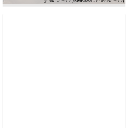
(צילום: אינסטגרם - shavitwiesel, צילום: שי אוחיון)