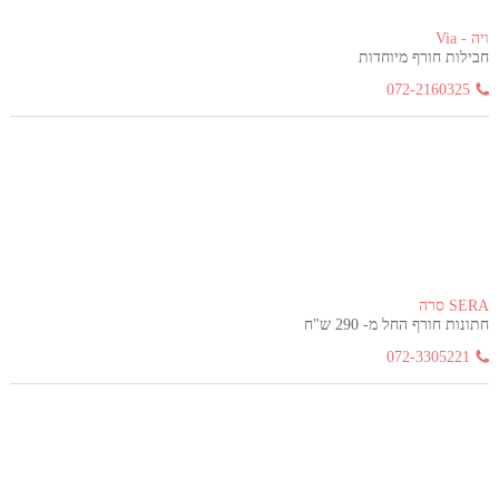
ויה - Via
חבילות חורף מיוחדות
072-2160325
SERA סרה
חתונות חורף החל מ- 290 ש"ח
072-3305221