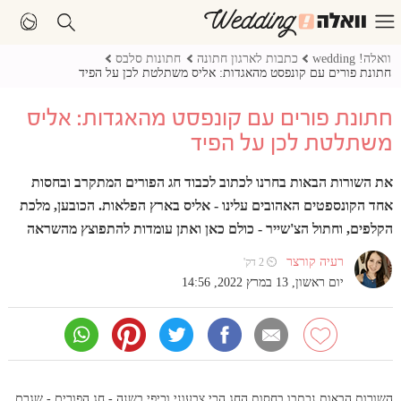
וואלה! wedding
כתבות לארגון חתונה
חתונות סלבס
חתונת פורים עם קונפסט מהאגדות: אליס משתלטת לכן על הפיד
חתונת פורים עם קונפסט מהאגדות: אליס
משתלטת לכן על הפיד
את השורות הבאות בחרנו לכתוב לכבוד חג הפורים המתקרב ובחסות
אחד הקונספטים האהובים עלינו - אליס בארץ הפלאות. הכובען, מלכת
הקלפים, וחתול הצ'שייר - כולם כאן ואתן עומדות להתפוצץ מהשראה
רעיה קורצר
⏲ 2 דק'
יום ראשון, 13 במרץ 2022, 14:56
השורות הבאות נכתבו בחסות החג הכי צבעוני וכיפי בשנה - חג הפורים - שגרם