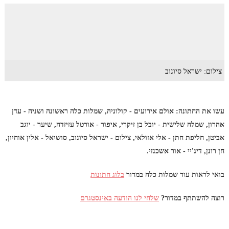
צילום: ישראל סיונוב
עשו את החתונה: אולם אירועים - קולוניה, שמלות כלה ראשונה ושניה - עדן
אהרון, שמלה שלישית - יובל בן זיקרי, איפור - אורטל עזיזדה, שיער - יוגב
אביטן, חליפת חתן - אלי אזולאי, צילום - ישראל סיונוב, סושיאל - אלין אוחיון,
חן רונן, דיג'יי - אור אשכנזי.
בואי לראות עוד שמלות כלה במדור
בלוג חתונות
רוצה להשתתף במדור?
שלחי לנו הודעה באינסטגרם