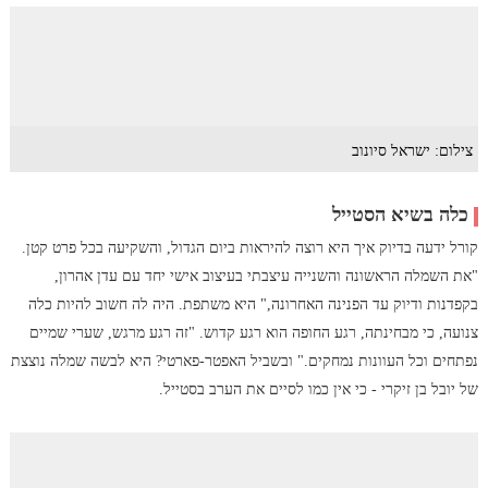
צילום: ישראל סיונוב
כלה בשיא הסטייל
קורל ידעה בדיוק איך היא רוצה להיראות ביום הגדול, והשקיעה בכל פרט קטן.
"את השמלה הראשונה והשנייה עיצבתי בעיצוב אישי יחד עם עדן אהרון,
בקפדנות ודיוק עד הפנינה האחרונה," היא משתפת. היה לה חשוב להיות כלה
צנועה, כי מבחינתה, רגע החופה הוא רגע קדוש. "זה רגע מרגש, שערי שמיים
נפתחים וכל העוונות נמחקים." ובשביל האפטר-פארטי? היא לבשה שמלה נוצצת
של יובל בן זיקרי - כי אין כמו לסיים את הערב בסטייל.