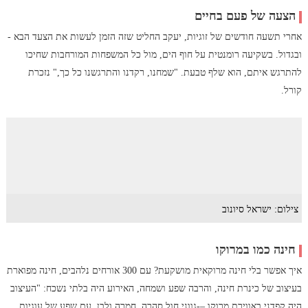
הצעה של פעם בחיים
אחרי תשעה חודשים של זוגיות, יעקב החליט שזה הזמן לעשות את הצעד הבא -
ובגדול. בשקיעה רומנטית על חוף הים, מול כל המשפחות המורחבות שחיכו
להתרגש איתם, הוא שלף טבעת. "שמחנו, רקדנו והתרגשנו כל כך," נזכרת
קורל.
צילום: ישראל סיונוב
חינה כמו במרוקו
איך אפשר בלי חינה מרוקאית מושקעת? עם 300 אורחים נלהבים, חינה מפוארת
בעיצוב של כינרת חינה, והרבה שפע ושמחה, האירוע היה בלתי נשכח: "העיצוב
היה קפדני באווירת מרוקו –-גווני חול סהרה, חמרה ולבן, עם שפע של עוגיות,