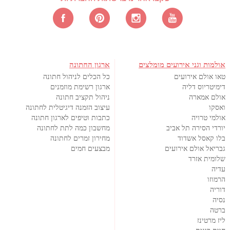
אולמות וגני אירועים מומלצים
ארגון החתונה
טאו אולם אירועים
כל הכלים לניהול חתונה
דימיטריוס דליה
ארגון רשימת מוזמנים
אולם אמארה
ניהול תקציב חתונה
ואסקו
עיצוב הזמנה דיגיטלית לחתונה
אולמי טרויה
כתבות וטיפים לארגון חתונה
יורדי הסירה תל אביב
מחשבון כמה לתת לחתונה
בלו קאסל אשדוד
מחירון זמרים לחתונה
גבריאל אולם אירועים
מבצעים חמים
שלומית אזרד
עדיה
הרמוזו
דוריה
נסיה
ברטה
ליז מרטינז