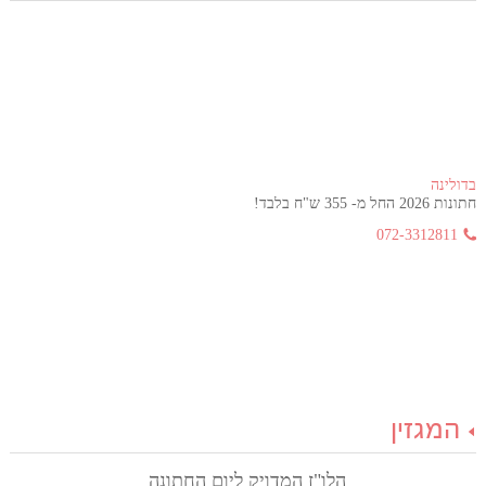
בדולינה
חתונות 2026 החל מ- 355 ש"ח בלבד!
072-3312811
המגזין
הלו"ז המדויק ליום החתונה