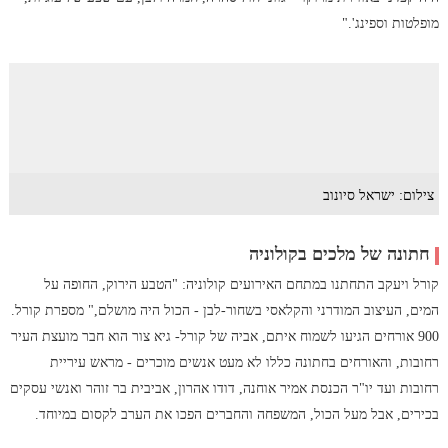
מופלטות וספינג'."
צילום: ישראל סיונוב
חתונה של מלכים בקולוניה
קורל ויעקב התחתנו במתחם האירועים קולוניה: "הטבע הירוק, החופה על
המים, העיצוב המודרני והקלאסי בשחור-לבן - הכול היה מושלם," מספרת קורל.
900 אורחים הגיעו לשמוח איתם, אביה של קורל- גיא צור הוא חבר מועצת העיר
רחובות, והאורחים בחתונה כללו לא מעט אנשים מוכרים - מראש עיריית
רחובות ועד יו"ר הכנסת אמיר אוחנה, דודו אהרון, אביבית בר זוהר ואנשי עסקים
בכירים, אבל מעל הכול, המשפחה והחברים הפכו את הערב לקסום במיוחד.