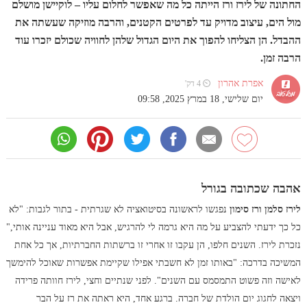
החתונה של לירז ורז הייתה כל מה שאפשר לחלום עליו – לוקיישן מושלם
מול הים, עיצוב מדויק עד לפרטים הקטנים, והרבה מוזיקה שעשתה את
ההבדל. הן הצליחו להפוך את היום הגדול שלהן לחוויה שכולם יזכרו עוד
הרבה זמן.
אפרת אהרון
⏲ 4 דק'
יום שלישי, 18 במרץ 2025, 09:58
אהבה שכתובה בגורל
לירז סלמן ורז סימון
נפגשו לראשונה בסיטואציה לא שגרתית - בתור לגבות: "לא
כל כך ידעתי להצביע על מה היא גרמה לי להרגיש, אבל היא מאוד עניינה אותי,"
נזכרת לירז. השנים חלפו, הן עקבו זו אחרי זו ברשתות החברתיות, אך כל אחת
המשיכה בדרכה: "באותו זמן לא חשבתי אפילו שקיימת אפשרות שאוכל להימשך
לאישה וזה פשוט התמסמס עם השנים". לפני שנתיים וחצי, לירז חוותה פרידה
ויצאה לחגוג יום הולדת של חברה. ברגע אחד, היא ראתה את רז על הבר