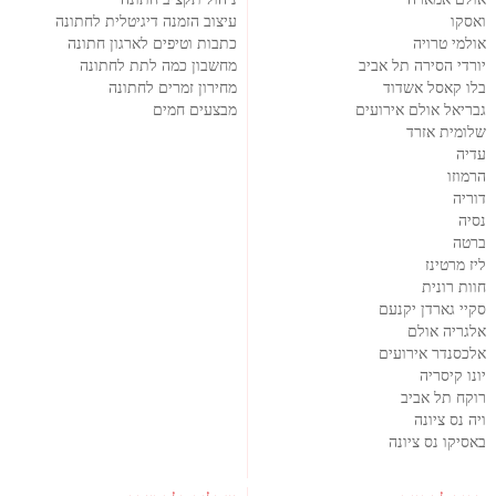
ואסקו
עיצוב הזמנה דיגיטלית לחתונה
אולמי טרויה
כתבות וטיפים לארגון חתונה
יורדי הסירה תל אביב
מחשבון כמה לתת לחתונה
בלו קאסל אשדוד
מחירון זמרים לחתונה
גבריאל אולם אירועים
מבצעים חמים
שלומית אזרד
עדיה
הרמוזו
דוריה
נסיה
ברטה
ליז מרטינז
חוות רונית
סקיי גארדן יקנעם
אלגריה אולם
אלכסנדר אירועים
יונו קיסריה
רוקח תל אביב
ויה נס ציונה
באסיקו נס ציונה