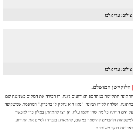
צילום: עדי אלבז
צילום: עדי אלבז
הלוקיישן המושלם.
החתונה התקיימה במתחםפ האירועים ג'ונה, רז הכירה את המקום כשניגנה שם
בחתונה, ושלחה ללירז תמונה: "מאז הוא נחקק לי בזיכרון." המרפסת שמשקיפה
על הים הייתה כל מה שהן חלמו עליו. הן רצו להתחתן במלון כדי לאפשר
למשפחות ולחברים להישאר במקום, להתארגן בנפרד ולסיים את האירוע
בארוחת בוקר משותפת.