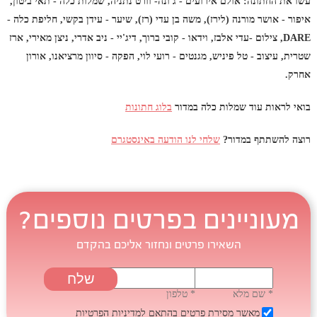
עשו את החתונה: אולם אירועים - ג'ונה- וורט נתניה, שמלות כלה - תאי ביטון,
איפור - אושר מורנה (לירז), משה בן עדי (רז), שיער - עידן בקשי, חליפת כלה -
DARE, צילום -עדי אלבז, וידאו - קובי ברוך, דיג'יי - ניב אדרי, ניצן מאירי, ארז
שטרית, עיצוב - טל פיניש, מגנטים - רועי לוי, הפקה - סיוון מרציאנו, אורון
אחרק.
בואי לראות עוד שמלות כלה במדור
בלוג חתונות
רוצה להשתתף במדור?
שלחי לנו הודעה באינסטגרם
מעוניינים בפרטים נוספים?
השאירו פרטים ונחזור אליכם בהקדם
* שם מלא
* טלפון
מאשר מסירת פרטים בהתאם
למדיניות הפרטיות