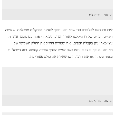
צילום: עדי אלבז
לירז ורז דאגו לכל פרט כדי שהאירוע יהפוך לחגיגה מוזיקלית מושלמת. שלושה
דיג'יים חברים של רז תיקלטו לאורך הערב: ניב אדרי פתח עם מופע חצוצרה,
ניצן מארי ניגן בקבלת הפנים, וארז שטרית החזיק את החלק השלישי של
האירוע. בנוסף, סקסופוניסט בשם שמש הוסיף אווירה קסומה. רגע השיא? רז
עצמה עלתה לפריצת דרבוקה שהשאירה את כולם פעורי פה.
צילום: עדי אלבז