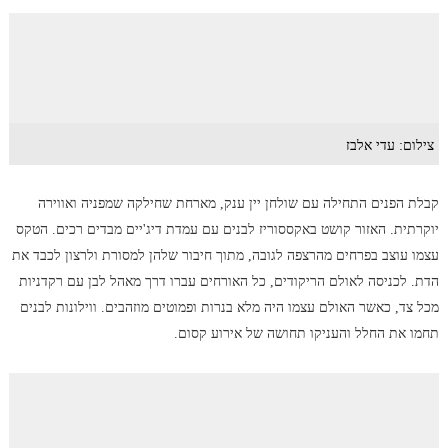
צילום: עדי אלבז
קבלת הפנים התחילה עם שולחן יין ענק, מארחת שחילקה שמפניה ואווירה
יוקרתית. האזור קושט באקססוריז לבנים עם עמדת דיג'יים מבדים רכים. הטקס
עצמו עוצב בפרחים מהרצפה לגובה, מתוך חיבור שלהן למסורת ולרצון לכבד את
הדת. לכניסה לאולם הריקודים, כל האורחים עברו דרך מאהל לבן עם רקדניות
מכל צד, כאשר האולם עצמו היה מלא בנרות ופמוטים מוזהבים. ווילונות לבנים
תחמו את החלל והעניקו תחושה של אירוע קסום.