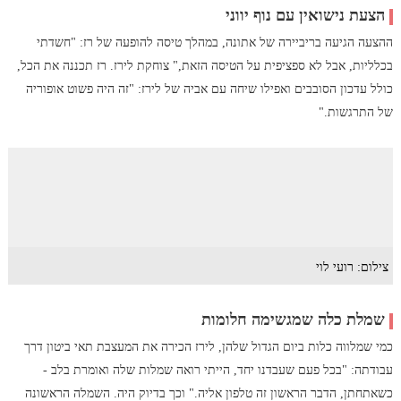
הצעת נישואין עם נוף יווני
ההצעה הגיעה בריביירה של אתונה, במהלך טיסה להופעה של רז: "חשדתי
בכלליות, אבל לא ספציפית על הטיסה הזאת," צוחקת לירז. רז תכננה את הכל,
כולל עדכון הסובבים ואפילו שיחה עם אביה של לירז: "זה היה פשוט אופוריה
של התרגשות."
צילום: רועי לוי
שמלת כלה שמגשימה חלומות
כמי שמלווה כלות ביום הגדול שלהן, לירז הכירה את המעצבת תאי ביטון דרך
עבודתה: "בכל פעם שעבדנו יחד, הייתי רואה שמלות שלה ואומרת בלב -
כשאתחתן, הדבר הראשון זה טלפון אליה." וכך בדיוק היה. השמלה הראשונה