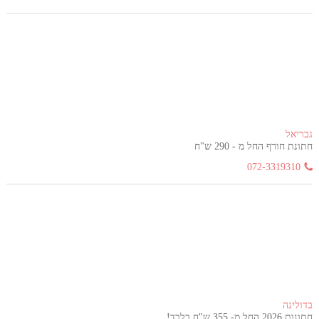
גבריאל
חתונת חורף החל מ - 290 ש"ח
072-3319310
בדולינה
חתונות 2026 החל מ- 355 ש"ח בלבד!