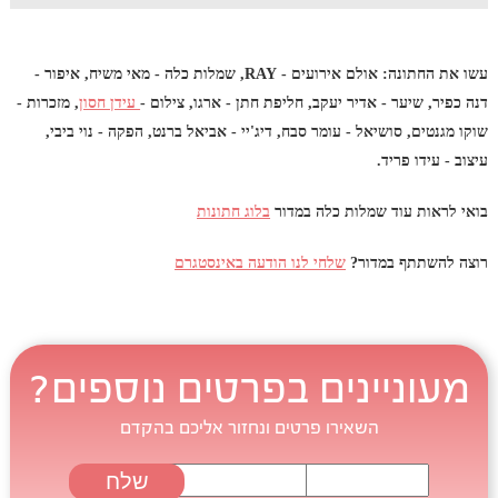
עשו את החתונה: אולם אירועים - RAY, שמלות כלה - מאי משיח, איפור -
דנה כפיר, שיער - אדיר יעקב, חליפת חתן - ארגו, צילום -
עידן חסון
, מזכרות -
שוקו מגנטים, סושיאל - עומר סבח, דיג'יי - אביאל ברנט, הפקה - נוי ביבי,
עיצוב - עידו פריד.
בואי לראות עוד שמלות כלה במדור
בלוג חתונות
רוצה להשתתף במדור?
שלחי לנו הודעה באינסטגרם
מעוניינים בפרטים נוספים?
השאירו פרטים ונחזור אליכם בהקדם