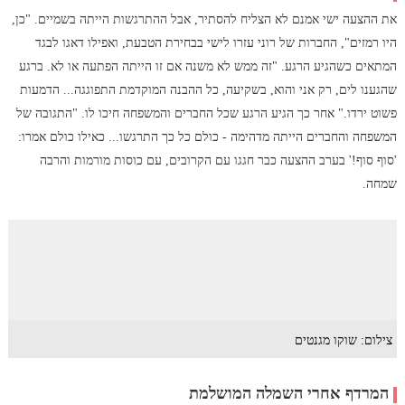
את ההצעה ישי אמנם לא הצליח להסתיר, אבל ההתרגשות הייתה בשמיים. "כן,
היו רמזים", החברות של רוני עזרו לישי בבחירת הטבעת, ואפילו דאגו לבגד
המתאים כשהגיע הרגע. "זה ממש לא משנה אם זו הייתה הפתעה או לא. ברגע
שהגענו לים, רק אני והוא, בשקיעה, כל ההבנה המוקדמת התפוגגה... הדמעות
פשוט ירדו." אחר כך הגיע הרגע שכל החברים והמשפחה חיכו לו. "התגובה של
המשפחה והחברים הייתה מדהימה - כולם כל כך התרגשו... כאילו כולם אמרו:
'סוף סוף!' בערב ההצעה כבר חגגו עם הקרובים, עם כוסות מורמות והרבה
שמחה.
צילום: שוקו מגנטים
המרדף אחרי השמלה המושלמת