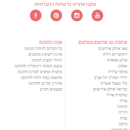
עקבו אחרינו ברשתות החברתיות
אולמות וגני אירועים מומלצים
ארגון החתונה
טאו אולם אירועים
כל הכלים לניהול חתונה
דימיטריוס דליה
ארגון רשימת מוזמנים
אולם אמארה
ניהול תקציב חתונה
ואסקו
עיצוב הזמנה דיגיטלית לחתונה
אולמי טרויה
כתבות וטיפים לארגון חתונה
יורדי הסירה תל אביב
מחשבון כמה לתת לחתונה
בלו קאסל אשדוד
מחירון זמרים לחתונה
גבריאל אולם אירועים
מבצעים חמים
שלומית אזרד
עדיה
הרמוזו
דוריה
נסיה
ברטה
ליז מרטינז