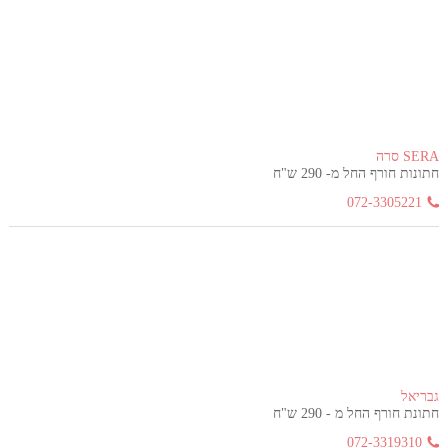
SERA סרה
חתונות חורף החל מ- 290 ש"ח
072-3305221
גבריאל
חתונת חורף החל מ - 290 ש"ח
072-3319310