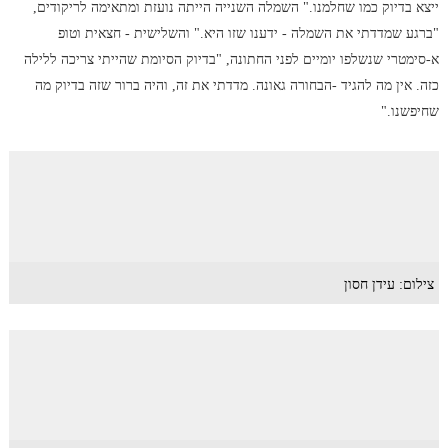
ייצא בדיוק כמו שחלמנו." השמלה השנייה הייתה נועזת ומתאימה לריקודים,
"ברגע שמדדתי את השמלה - ידענו שזו היא." והשלישית - חצאית וטופ
א-סימטרי שנשלפו יומיים לפני החתונה, "בדיוק הסיומת שהייתי צריכה ללילה
כזה. אין מה להגיד -הבחורה גאונה. מדדתי את זה, והיה ברור שזה בדיוק מה
שחיפשנו."
צילום: עידן חסון