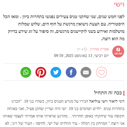
וישי
לפני חמש שנים, שני שחקני טניס צעירים נפגשו בתחרות ביוון - ומאז הכל
היסטוריה. עם הצעת נישואין מרגשת על חוף הים, שלוש שמלות
מושלמות ואירוע בשני לוקיישנים מרגשים, זה סיפור על זוג שידע בדיוק
מה הוא רוצה.
אפרת אהרון
⏲ 4 דק'
יום רביעי, 13 באוגוסט 2025, 09:59
ככה זה התחיל
רוני ליאור וישי עוליאל
הכירו על מגרש הטניס ביוון, כשהיו בני 19. "הכרנו
בתחרות טניס. ילדים תמימים בני 19. ישי היה ועדיין שחקן פעיל, ואני באותה
תקופה עוד שיחקתי באופן תחרותי... מהרגע שראיתי אותו אמרתי לעצמי שאותו
אני רוצה." המרחק בין רמלה - עיר הולדתו של ישי, לחיפה - העיר של רוני, לא