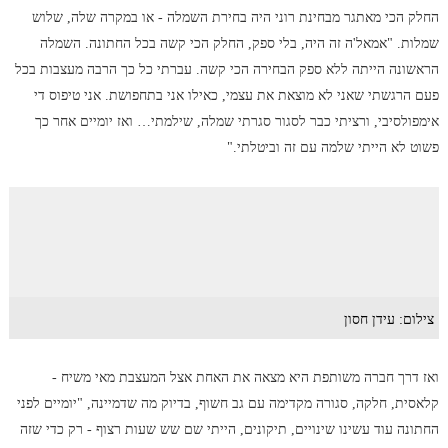
החלק הכי מאתגר מבחינת רוני היה בחירת השמלה - או במקרה שלה, שלוש
שמלות. "אמאל'ה זה היה, בלי ספק, החלק הכי קשה בכל החתונה. השמלה
הראשונה הייתה ללא ספק הבחירה הכי קשה. עברתי כל כך הרבה מעצבות בכל
פעם הרגשתי שאני לא מוצאת את עצמי, כאילו אני בתחפושת. אני טיפוס די
אימפולסיבי, ורציתי כבר לסגור סגרתי שמלה, שילמתי… ואז יומיים אחר כך
פשוט לא הייתי שלמה עם זה וביטלתי."
צילום: עידן חסון
ואז דרך חברה משותפת היא מצאה את האחת אצל המעצבת מאי משיח -
קלאסית, חלקה, סגורה מקדימה עם גב חשוף, בדיוק מה שדמיינה, "יומיים לפני
החתונה עוד עשינו שינויים, תיקונים, הייתי שם שש שעות רצוף - רק כדי שזה