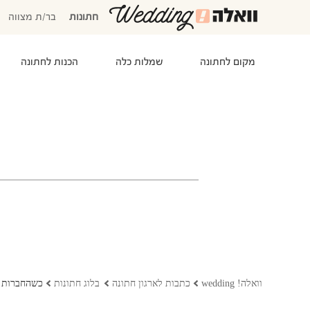
חתונות
בר/ת מצווה
מקום לחתונה
שמלות כלה
הכנות לחתונה
המוזמנים שלי
אישורי הגעה
סידור שולחנות
התקציב שלי
משימות לביצוע
המועדפים שלי
שמלות כלה
וואלה! wedding
כתבות לארגון חתונה
בלוג חתונות
כשהחברות ה