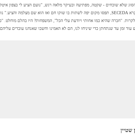
הסוג שלא שוכחים - שקטה, מפתיעה ובעיקר מלאה רגש, "נועם הציע לי בצפון איטל
האלפים. עלינו ברכבל להר מטורף שנקרא SECEDA, תפסו מקום יפה לשתות בו שוקו חם ואז הוא שם מצלמה והצ
רות. "חברה שהיא כמו אחותי ויודעת עלי הכל", המשפחות? היו בהלם מוחלט. "כ
 עוד זמן עד שנתחתן כדי שיניחו לנו, הם לא האמינו וחשבו שאנחנו עובדים עליהם.
שטיין