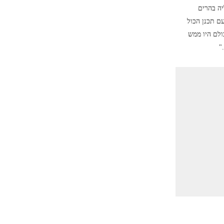
יה בהרים
יע." נועם תכנן הכול
ולם היו ממש
"