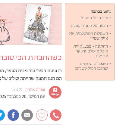
ניווט בכתבה
איך הכול התחיל
הצעה על פסגת העולם
השמלות המושלמות של
אייזן שטיין
החתונה - טבע, אוויר,
אוכל מושלם והפקה
כשהחברות הכי טובה ה
מדויקת
הטאצ'ים הקטנים
שהפכו הכול לשלהם
רז ונועם הכירו עוד מבית הספר, ה
הם חגגו חתונה שהייתה שילוב של א
אפרת אהרון
⏲ 4 דק'
יום חמישי, 20 בנובמבר 2025, 10:48