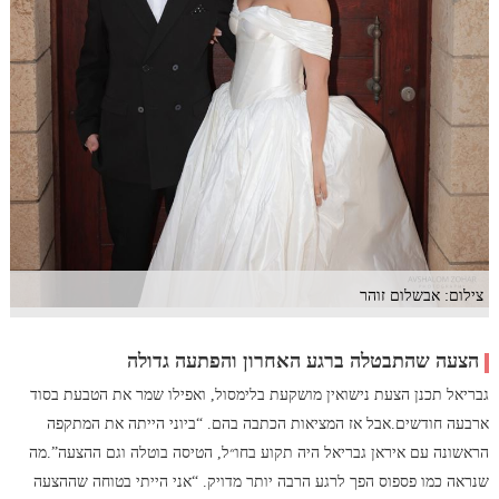
צילום: אבשלום זוהר
הצעה שהתבטלה ברגע האחרון והפתעה גדולה
גבריאל תכנן הצעת נישואין מושקעת בלימסול, ואפילו שמר את הטבעת בסוד
ארבעה חודשים.אבל אז המציאות הכתבה בהם. “ביוני הייתה את המתקפה
הראשונה עם איראן גבריאל היה תקוע בחו״ל, הטיסה בוטלה וגם ההצעה”.מה
שנראה כמו פספוס הפך לרגע הרבה יותר מדויק. “אני הייתי בטוחה שההצעה