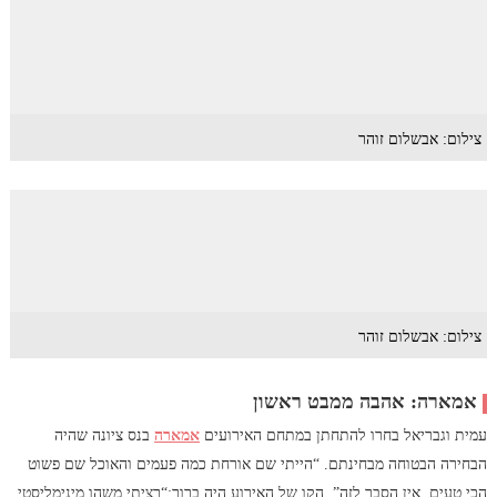
צילום: אבשלום זוהר
צילום: אבשלום זוהר
אמארה: אהבה ממבט ראשון
עמית וגבריאל בחרו להתחתן במתחם האירועים
אמארה
בנס ציונה שהיה
הבחירה הבטוחה מבחינתם. “הייתי שם אורחת כמה פעמים והאוכל שם פשוט
הכי טעים, אין הסבר לזה”. הקו של האירוע היה ברור:“רציתי משהו מינימליסטי