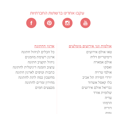
עקבו אחרינו ברשתות החברתיות
אולמות וגני אירועים מומלצים
ארגון החתונה
טאו אולם אירועים
כל הכלים לניהול חתונה
דימיטריוס דליה
ארגון רשימת מוזמנים
אולם אמארה
ניהול תקציב חתונה
ואסקו
עיצוב הזמנה דיגיטלית לחתונה
אולמי טרויה
כתבות וטיפים לארגון חתונה
יורדי הסירה תל אביב
מחשבון כמה לתת לחתונה
בלו קאסל אשדוד
מחירון זמרים לחתונה
גבריאל אולם אירועים
מבצעים חמים
שלומית אזרד
עדיה
הרמוזו
דוריה
נסיה