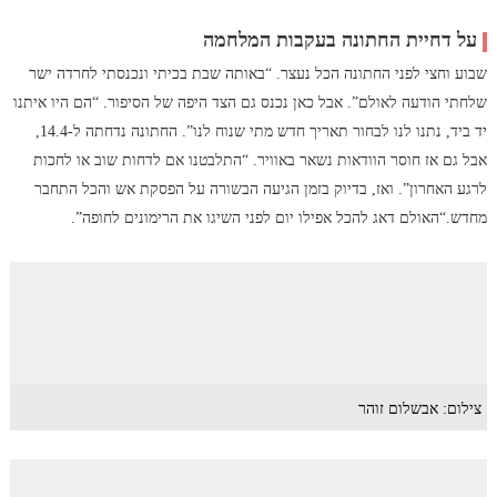
על דחיית החתונה בעקבות המלחמה
שבוע וחצי לפני החתונה הכל נעצר. “באותה שבת בכיתי ונכנסתי לחרדה ישר
שלחתי הודעה לאולם”. אבל כאן נכנס גם הצד היפה של הסיפור. “הם היו איתנו
יד ביד, נתנו לנו לבחור תאריך חדש מתי שנוח לנו”. החתונה נדחתה ל-14.4,
אבל גם אז חוסר הוודאות נשאר באוויר. “התלבטנו אם לדחות שוב או לחכות
לרגע האחרון”. ואז, בדיוק בזמן הגיעה הבשורה על הפסקת אש והכל התחבר
מחדש.“האולם דאג להכל אפילו יום לפני השיגו את הרימונים לחופה”.
צילום: אבשלום זוהר