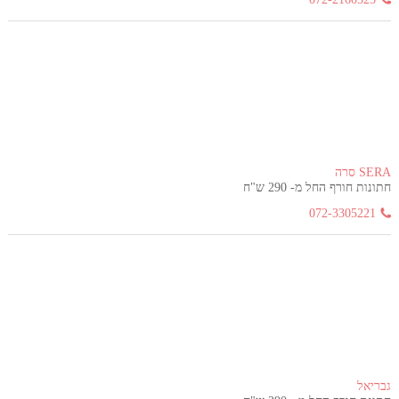
SERA סרה
חתונות חורף החל מ- 290 ש"ח
072-3305221
גבריאל