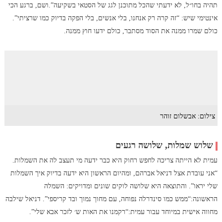
תהיה בחו״ל, לא ידעתי שהכל מתוכנן לגג של הסטאי בשקיעה”.ושם, ברגע הכי
אינטימי שיש: “זה קרה רק אנחנו, בלי אנשים, בלי הפקה בדיוק כמו שרציתי”.
כולם שמרו ממנה את הסוד מסתבר, כולם ידעו חוץ ממנה.
צילום: אבשלום זוהר
שלוש שמלות, שלושה רגעים
עמית לא הייתה צריכה לחפש רחוק היא כבר ידעה מי תעצב לה את השמלות.
“אני עובדת אצל דניאל אברהם, ומהיום הראשון היא ידעה בדיוק איך השמלות
שלי יראו”. והתוצאה היא שלושה לוקים שונים ומדויקים: השמלה
הראשונה:“ממש כמו סינדרלה נפוחה, עם מחוך נמוך ובד קריספי”. דניאל שילבה
מחווה אישית במיוחד עבור עמית:“רקמנו את האות ש׳ לזכר אבא שלי”.