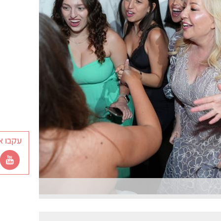
עקבו א