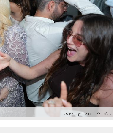
צילום: לירון ברקוביץ - פפראצ׳י