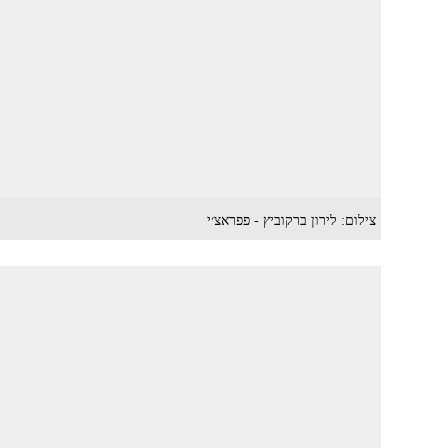
צילום: לירון ברקוביץ - פפראצ׳י