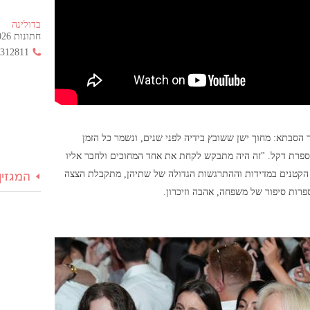
בדולינה
חתונות 2026 החל מ- 355 ש"ח בלבד!
3312811
הסבתא: מחוך ישן ששובץ בידיה לפני שנים, ונשמר כל הזמן
ספרת דקל. "זה היה מתבקש לקחת את אחד המחוכים ולחבר אליו
ת הקטנים במדידות וההתרגשות הגדולה של שתיהן, מתקבלת הצצה
המגזין
רות סיפור של משפחה, אהבה וזיכרון.