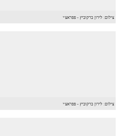
צילום: לירון ברקוביץ - פפראצ׳י
צילום: לירון ברקוביץ - פפראצ׳י