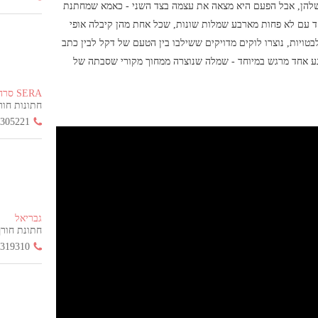
 שלהן, אבל הפעם היא מצאה את עצמה בצד השני - כאמא שמחתנת
ד עם לא פחות מארבע שמלות שונות, שכל אחת מהן קיבלה אופי
בטויות, נוצרו לוקים מדויקים ששילבו בין הטעם של דקל לבין כתב
רגע אחד מרגש במיוחד - שמלה שנוצרה ממחוך מקורי שסבתה של
SERA סרה
חתונות חורף הח
3305221
גבריאל
חתונת חורף החל
3319310