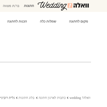
חתונות
בר/ת מצווה
מקום לחתונה
שמלות כלה
הכנות לחתונה
המוזמנים שלי
אישורי הגעה
סידור שולחנות
התקציב שלי
משימות לביצוע
המועדפים שלי
שמלות כלה
וואלה! wedding
כתבות לארגון חתונה
בלוג חתונות
גלית רובינ