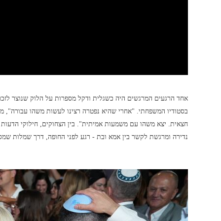
אחד הרגעים המרגשים היה כשגלית ודקל מספרות על הלוק שנוצר לזכר 
בסטודיו המשפחתי. "אחרי שהיא נפטרה רצינו לעשות משהו עבורה", מ
חצאית. יצא משהו עם משמעות אמיתית". בין הצחוקים, חילוקי הדעו
נדירה ומרגשת לקשר בין אמא ובת - רגע לפני החופה, דרך שמלות שמספ