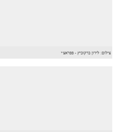
צילום: לירון ברקוביץ - פפראצ׳י