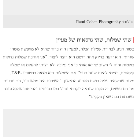
צילום: Rami Cohen Photography
שתי שמלות, שתי גרסאות של מעיין
כשזה הגיע לבחירת שמלת הכלה, למעיין היה ברור שהיא לא מחפשת משהו
שגרתי. היא ידעה בדיוק איזה רושם היא רוצה ליצור. "אני אוהבת שמלות גדולות
בולטות והיה לי חשוב שיראו אותי כי אני נמוכה ולא רציתי להעלם או שמלה
קלאסית, רציתי להיות שונה בנוף". את השמלות היא מצאה בסטודיו -T&E,
מקום שהשאיר עליה רושם מהרגע הראשון. "השירות היה ממש טוב, הם יודעים
מה הם עושים, זה מקום שנראה יוקרתי וגדול כמו בסרטים והכי טוב שהוא עובד
בשבתות ככה שאין פקקים".