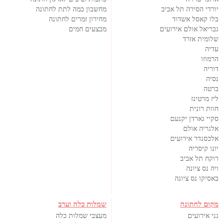
יורדי הסירה תל אביב
מחשבון כמה לתת לחתונה
בלו קאסל אשדוד
מחירון זמרים לחתונה
גבריאל אולם אירועים
מבצעים חמים
שלומית אזרד
עדיה
הרמוזו
דוריה
נסיה
ברטה
ליז מרטינז
חוות רונית
סקיי גארדן יקנעם
אלגריה אולם
אלכסנדר אירועים
יונו קיסריה
רוקח תל אביב
ויה נס ציונה
באסיקו נס ציונה
מקום לחתונה
שמלות כלה וערב
גני אירועים
מעצבי שמלות כלה