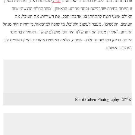
את החתונה חגגו השניים במתחם האירועים
נסיה
שבצומת ראם, ומבחינת מעיין
זו הייתה בחירה שהרגישה נכונה מהרגע הראשון. "מההתחלה הרגשתי שזה
האולם שאני רוצה להתחתן בו. אהבתי הכל, את השירות, את האוכל, את
העיצוב, האנשים". מעבר לעיצוב ולאוכל, מי שזכה למחמאות מיוחדות היה מנהל
האירוע. "אלירן מנהל האירוע שלנו היה הכי מושלם שיש". האווירה בחתונה
הייתה בדיוק כמו שהזוג חלם - שמחה, מלאה באנשים אהובים והמון תשומת לב
לפרטים הקטנים.
צילום: Rami Cohen Photography