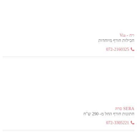
ויה - Via
חבילות חורף מיוחדות
072-2160325
SERA סרה
חתונות חורף החל מ- 290 ש"ח
072-3305221