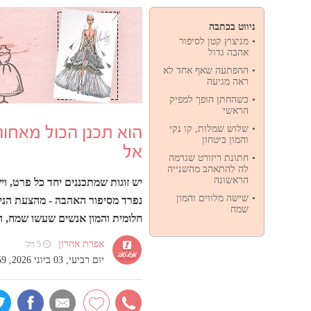
ניווט בכתבה
מניצוץ קטן לסיפור
אהבה גדול
ההפתעה שאף אחד לא
ראה מגיעה
כשהחתן הופך למפיק
הראשי
הוא תכנן הכול מאחור
שלוש שמלות, קו נקי
והמון ביטחון
אל
חתונת ריזורט שגרמה
לה להתאהב מהשנייה
הראשונה
יש זוגות שמתכננים יחד כל פרט, ו
שישה מלווים והמון
נפרד מסיפור האהבה - מהצעת הנישו
שמח
חלומית והמון אנשים שעשו שמח, ה
אפרת אהרון
⏲ 5 דק'
יום רביעי, 03 ביוני 2026, 10:59