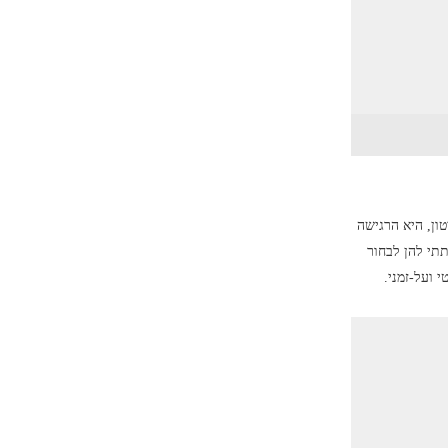
ון, היא הרגישה
תתי להן לבחור
 ועל-זמני.