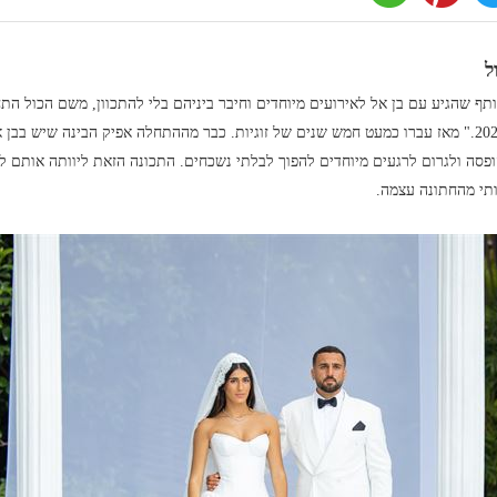
ל
ף שהגיע עם בן אל לאירועים מיוחדים וחיבר ביניהם בלי להתכוון, משם הכול התח
"פשוט נדלק בנינו הניצוץ איי שם ב- 2021." מאז עברו כמעט חמש שנים של זוגיות. כבר מההתחלה אפיק הבינה שי
סה ולגרום לרגעים מיוחדים להפוך לבלתי נשכחים. התכונה הזאת ליוותה אותם לא
תי מהחתונה עצמה.