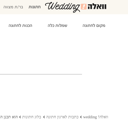
חתונות
בר/ת מצווה
מקום לחתונה
שמלות כלה
הכנות לחתונה
המוזמנים שלי
אישורי הגעה
סידור שולחנות
התקציב שלי
משימות לביצוע
המועדפים שלי
שמלות כלה
וואלה! wedding
כתבות לארגון חתונה
בלוג חתונות
הוא תכנן הכ