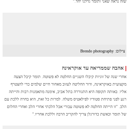
שזה נראה שאני ותומר גדלנו יחד."
צילום: Brendo photography
אהבה שממריאה עד אוקראינה
אחרי שנה של זוגיות קיבלו השניים החלטה לא פשוטה. תומר קיבל הצעה
מקצועית באוקראינה, ודור החליטה לעזוב מאחור חיים שלמים כדי להצטרף
אליו. באותה תקופה היא התגוררה בתל אביב, אימנה מתאמנות רבות והייתה
רגע לפני פתיחת סטודיו לפילאטיס משלה. למרות כל זאת, היא בחרה ללכת עם
הלב. "זו הייתה החלטה לא פשוטה עבורי אבל הלכתי אחרי הלב ואחרי החלום
של תומר וכאשת כדורגלן צריך להקריב הרבה וללכת אחריו."