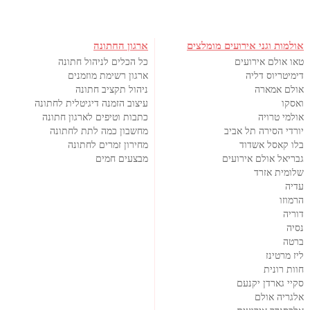
אולמות וגני אירועים מומלצים
ארגון החתונה
טאו אולם אירועים
כל הכלים לניהול חתונה
דימיטריוס דליה
ארגון רשימת מוזמנים
אולם אמארה
ניהול תקציב חתונה
ואסקו
עיצוב הזמנה דיגיטלית לחתונה
אולמי טרויה
כתבות וטיפים לארגון חתונה
יורדי הסירה תל אביב
מחשבון כמה לתת לחתונה
בלו קאסל אשדוד
מחירון זמרים לחתונה
גבריאל אולם אירועים
מבצעים חמים
שלומית אזרד
עדיה
הרמוזו
דוריה
נסיה
ברטה
ליז מרטינז
חוות רונית
סקיי גארדן יקנעם
אלגריה אולם