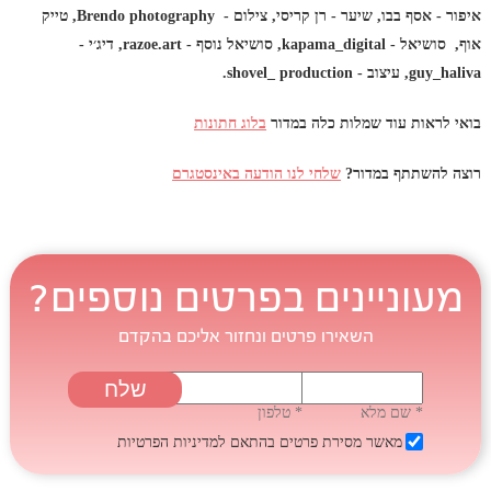
איפור - אסף בבו, שיער - רן קריסי, צילום - Brendo photography, טייק
אוף, סושיאל - kapama_digital, סושיאל נוסף - razoe.art, דיג׳י -
guy_haliva, עיצוב - shovel_ production.
בואי לראות עוד שמלות כלה במדור
בלוג חתונות
רוצה להשתתף במדור?
שלחי לנו הודעה באינסטגרם
מעוניינים בפרטים נוספים?
השאירו פרטים ונחזור אליכם בהקדם
* שם מלא
* טלפון
מאשר מסירת פרטים בהתאם
למדיניות הפרטיות