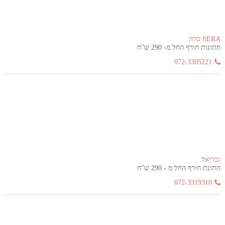
SERA סרה
חתונות חורף החל מ- 290 ש"ח
072-3305221
גבריאל
חתונת חורף החל מ - 290 ש"ח
072-3319310