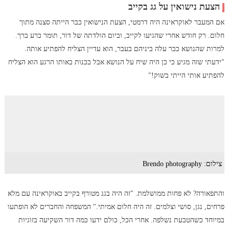
הצעת נישואין על גג בקייב
אם המעבר לאוקראינה היה דרמטי, הצעת הנישואין כבר הייתה סצנה מתוך
חלום. רק חודש אחרי שהגיעו לקייב, וביום הולדתה של דור, תומר כרע ברך.
למרות שהנושא כבר עלה ביניהם בעבר, הוא עדיין הצליח להפתיע אותה.
"ידעתי שזה מגיע כי כן היה שיח על הנושא אבל בכנות באותו הרגע הוא הצליח
להפתיע אותי הייתי בשוק!"
צילום: Brendo photography
והתפאורה? לא פחות ממושלמת. "זה היה בגג מטורף בקייב באוקראינה עם מלא
פרחים, נגן, סושי וצלמים. זה היה חלום אמיתי." המשפחה והחברים לא הופתעו
במיוחד כשהטבעת נשלפה. אחרי הכל, כולם ידעו כמה דור השקיעה בזוגיות