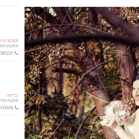
SERA סרה
חתונות חורף הח
3305221
גבריאל
חתונת חורף החל
3319310