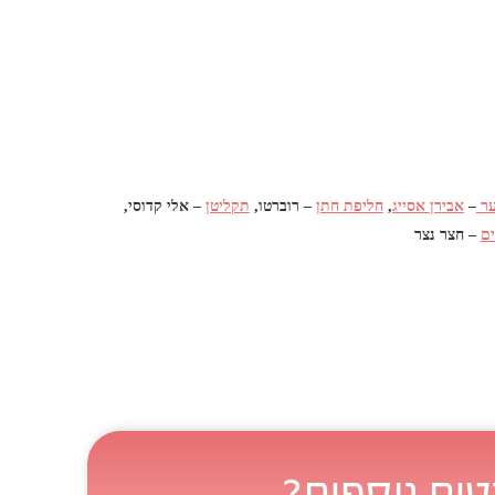
ער
–
אבירן אסייג
,
חליפת חתן
– רוברטו,
תקליטן
– אלי קדוסי,
ים
– חצר נצר
טים נוספים?