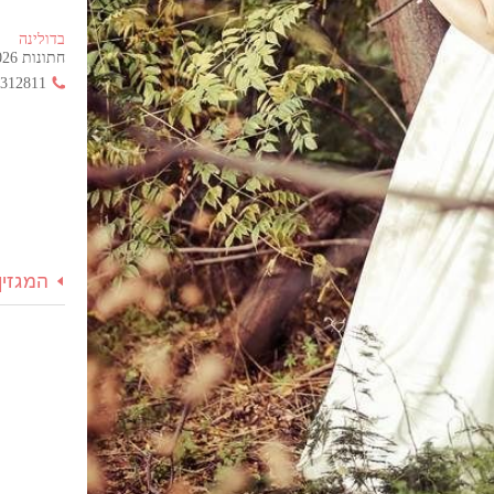
בדולינה
חתונות 2026 החל מ- 355 ש"ח בלבד!
3312811
המגזין