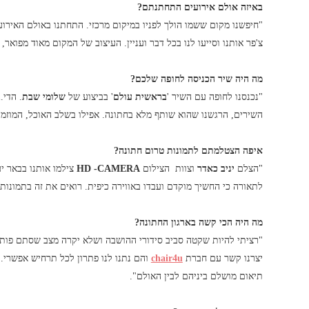
באיזה אולם אירועים התחתנתם?
"חיפשנו מקום ששמו הולך לפניו במיקום מרכזי. התחתנו באולם האירו
צ'פר אותנו וסייעו לנו בכל דבר ועניין. העיצוב של המקום מאוד מפואר, הוא מזכיר טירה
מה היה שיר הכניסה לחופה שלכם?
"נכנסנו לחופה עם השיר '
בראשית עולם
' בביצוע של
שלומי שבת
. הדי.
השירים, הרגשנו שהוא שותף מלא בחתונה. אפילו בשלב האוכל, המוזמ
איפה הצטלמתם לתמונות טרום חתונה?
"הצלם
יניב כאדר
וצוות הצילום
HD -CAMERA
צילמו אותנו בבאר יע
לתאורה כי החשיך מוקדם ועבדו באווירה כיפית. רואים את זה בתמונות
מה היה הכי קשה בארגון החתונה?
"רציתי להיות שקטה סביב סידורי ההושבה ושלא יקרה מצב שסתם פותח
יצרנו קשר עם חברת
chair4u
והם נתנו לנו פתרון לכל תרחיש אפשרי.
תיאום מושלם ביניהם לבין האולם".