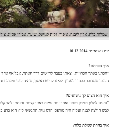
שמלות כלה: אלון ליבנה, איפור: גלית לגזיאל, שיער: אבירן אסייג, צילום: - CAMERA
יום נישואים: 10.12.2014
איך הכרתם?
"הכרנו באתר הכרויות. יצאתי בעבר לדייטים דרך האתר, אבל אף אחד לא
הבנתי שמדובר בבחור לעניין. יצאנו לדייט ראשון, שהיה כיפי ומוצלח 
איך הוא הציע לך נישואים?
"נסענו למלון בוטיק בצפון ואחרי יום עמוס באטרקציות נכנסתי להתקלח.
לבש חולצה לבנה ועליה היה מודפס 'הדס גזית התנשאי לי'? הוא כרע ב
איך בחרת שמלת כלה?