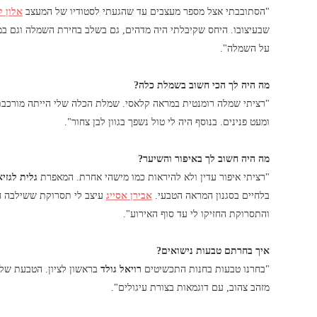
"הסתובבתי אצל מספר מעצבים עד שהגעתי לסטודיו של המעצב
אלון ל
שבעיצובו. היחס שקיבלתי היה מדהים, גם בשלב בחירת השמלה וגם במד
על השמלה".
מה היה לך הכי חשוב בשמלת כלה?
"רציתי שמלה רומנטית במראה קלאסי. שמלת הכלה שלי הייתה מורכבת 
ומעט פנינים. בנוסף היה לי טול נשפך בגוון לבן צחור".
מה היה חשוב לך באיפור והשיער?
"רציתי איפור עדין ולא להיראות כמו מישהי אחרת. המאפרת
גלית לגזי
בלחיים בסגנון המראה הטבעי.
אבירן אסייג
עיצב לי תסרוקת ששילבה חצ
והתסרוקת החזיקו לי עד סוף האירוע".
איך בחרתם טבעות נישואים?
"בחרנו טבעות בחנות התכשיטים
רויאל גולד
בראשון לציון. הטבעת שלי
מזהב צהוב, עם דוגמאות בצורת עיגולים".