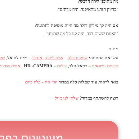
מה מתוכנן לירח הדבש?
"בדיוק חזרנו מתאילנד, היה מדהים".
אם היה לך מיליון דולר מה היית מוסיפה לחתונה?
"האמת ששום דבר, היה לנו כל מה שרצינו" .
* * *
עשו את החתונה:
שמלות כלה
–
אלון ליבנה
,
איפור
– גלית לגזיאל,
שי
טבעות נישואים
– רויאל גולד,
צילום
– HD -CAMERA ,
אולם אירוע
בואי לראות עוד שמלות כלה במדור
הרי את - כלה ביום
רוצה להשתתף במדור?
שלחי לנו מייל
מעוניינים בפר