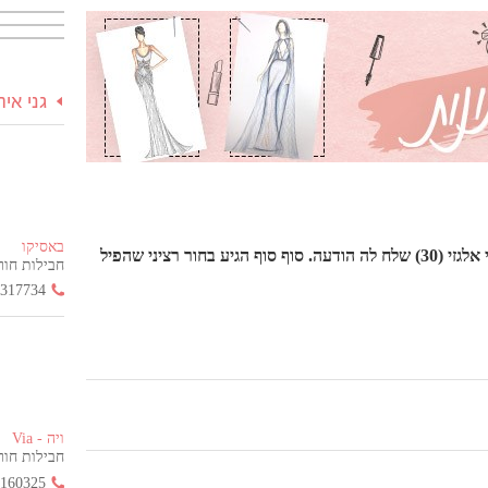
גני אי
באסיקו
הדס גזית (30) כמעט התייאשה מאתרי הכרויות עד הרגע שבו יוני אלגזי (30) שלח לה הודעה. סוף סוף הגיע בחור רציני שהפיל
חבילות חור
3317734
ויה - Via
חבילות חור
2160325