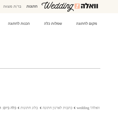
חתונות
בר/ת מצווה
מקום לחתונה
שמלות כלה
הכנות לחתונה
המוזמנים שלי
אישורי הגעה
סידור שולחנות
התקציב שלי
משימות לביצוע
המועדפים שלי
שמלות כלה
וואלה! wedding
כתבות לארגון חתונה
בלוג חתונות
כלה ביום: ה