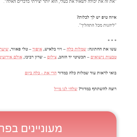
"את זה את יכולה לשאול את בעלי, הוא יותר יצירתי בדברים האלה".
איזה טיפ יש לך לכלות?
"ליהנות מכל התהליך".
* * *
עשו את החתונה:
שמלות כלה
– ויוי בלאיש,
איפור
– טלי פאוור,
שיער
טבעות נישואים
– תכשיטי יד הזהב,
צילום
– שרון רביבו,
אולם אירועים
בואי לראות עוד שמלות כלה במדור
הרי את - כלה ביום
רוצה להשתתף במדור?
שלחי לנו מייל
מעוניינים בפר