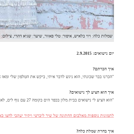
שמלות כלה: ויוי בלאיש, איפור: טלי פאוור, שיער: שגיא דהרי, צילום: 
יום נישואים: 2.9.2015
איך הכרתם?
"הכרנו בבר שכונתי, הוא ניגש לדבר איתי, ביקש את הטלפון שלי ומאז א
איך הוא הציע לך נישואים?
"הוא הציע לי נישואים בבית מלון בכפר הים בקומה 27 עם נוף לים, לא ידעתי שזה הולך לקרות והייתי מאוד שמחה ומאושרת".
לתמונות נוספות מאלבום החתונה של שיר ליברטי ויקיר יעקבי לחצו כא
איך בחרת שמלת כלה?