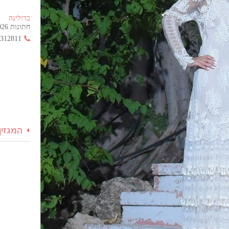
בדולינה
חתונות 2026 החל מ- 355 ש"ח בלבד!
3312811
המגזין