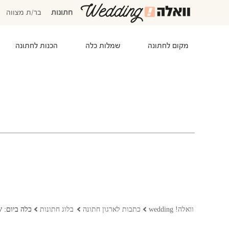
חתונות
בר/ת מצווה
מקום לחתונה
שמלות כלה
הכנות לחתונה
המוזמנים שלי
אישורי הגעה
סידור שולחנות
התקציב שלי
משימות לביצוע
המועדפים שלי
שמלות כלה
וואלה! wedding
כתבות לארגון חתונה
בלוג חתונות
כלה ביום: ש