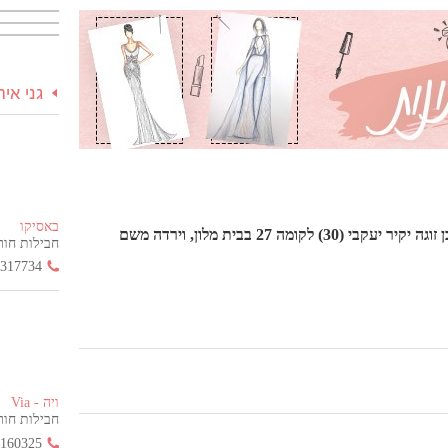
גני אי
באסיקו
עם אפס ציפיות ובלי טיפת חשדות, עלתה שיר ליברטי (27) עם בן זוגה יקיר יעקבי (30) לקומה 27 בבית מלון, וירדה משם
חבילות חור
3317734
ויה - Via
חבילות חור
2160325