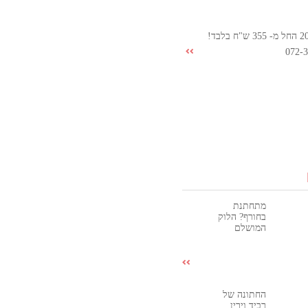
072-
מתחתנת
בחורף? הלוק
המושלם
החתונה של
רביד וירין