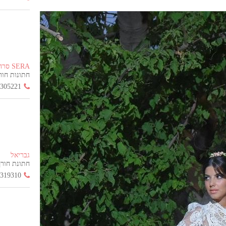
SERA סרה
חתונות חורף הח
3305221
גבריאל
חתונת חורף החל
3319310