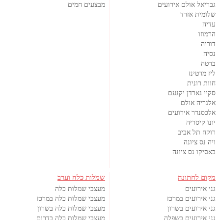
גבריאל אולם אירועים
מבצעים חמים
שלומית אזרד
עדיה
הרמוזו
דוריה
נסיה
ברטה
ליז מרטינז
חוות רונית
סקיי גארדן יקנעם
אלגריה אולם
אלכסנדר אירועים
יונו קיסריה
רוקח תל אביב
ויה נס ציונה
באסיקו נס ציונה
מקום לחתונה
שמלות כלה וערב
גני אירועים
מעצבי שמלות כלה
גני אירועים במרכז
מעצבי שמלות כלה במרכז
גני אירועים בשרון
מעצבי שמלות כלה בשרון
גני אירועים בשפלה
מעצבי שמלות כלה בדרום