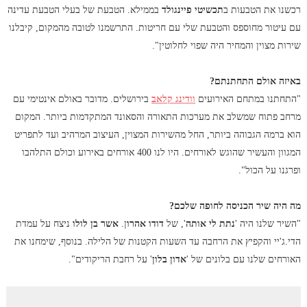
רכשנו את הטבעות ב
תכשיטי פיינגולד
בממילא. הטבעת של בעלי הטבעת עדינה
עם עיטור מחוספס והטבעת שלי עם חריטות. התרשמנו לטובה מהמקום, קיבלנו
שירות מצוין והמחיר היה שפוי לחלוטין".
באיזה אולם התחתנתם?
"התחתנו במתחם האירועים
וודינג קלאב
בירושלים. מדובר באולם אינטימי עם
מרחב פתוח שמשלב את מערכות התאורה והסאונד המתקדמות ביותר. המקום
הוא ברמה הגבוהה ביותר, החל מהשירות המצוין, העיצוב המרהיב ועד לתפריט
המגוון והעשיר שהוגש לאורחים. היו לנו 400 אורחים באירוע וכולם התלהבו
ופרגנו על הכול".
מה היה שיר הכניסה לחופה שלכם?
"השיר שלנו היה '
נתת לי אותה
', של
דודו אהרו
ן.
אשר בן לולו
ניצח על עמדת
הדי.ג'יי והקפיץ את הרחבה עד השעות הקטנות של הלילה. בנוסף, שימחנו את
האורחים שלנו עם בלונים של '
אדון בלון
' על רחבת הריקודים".