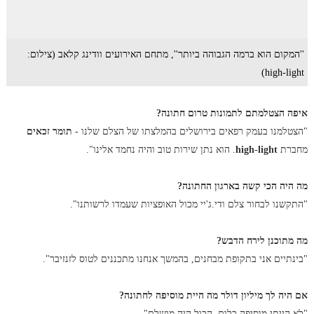
''המקום הוא ברמה הגבוהה ביותר'', מתחם האירועים וודינג קלאב (צילום:
high-light)
איפה הצטלמתם לתמונות טרום חתונה?
"הצטלמנו בעמק רפאים בירושלים בהמלצתו של הצלם שלנו -
תומר זכאים
מחברת
high-light
. הוא נתן שירות טוב והיה נחמד אלינו".
מה היה הכי קשה בארגון החתונה?
"התקשנו לבחור צלם ודי.ג'יי מכול האופציות שעמדו לרשותנו".
מה מתוכנן לירח הדבש?
"בינתיים אני בתקופת מבחנים, בהמשך אנחנו מתכננים לטוס לזנזיבר".
אם היה לך מיליון דולר מה היית מוסיפה לחתונה?
"לא הייתי מוסיפה כלום, הכול היה מושלם".