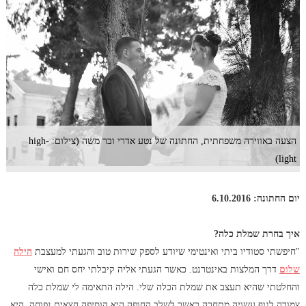
הצעה באווירה משפחתית, החתונה של נטע אדרי ובר משה (צילום: high-
light)
יום החתונה: 6.10.2016
איך בחרת שמלת כלה?
"חיפשתי סטודיו ביתי ואינטימי שיודע לספק שירות טוב והגעתי למעצבת
הילה
שלום
דרך המלצות באינטרנט. כאשר הגעתי אליה קיבלתי יחס חם ואישי
והחלטתי שהיא תעצב את שמלת הכלה שלי. הילה התאימה לי שמלת כלה
צמודה לגוף עשויה מתחרה כאשר לשלב החופה היא הוסיפה חצאית נפוחה. היא