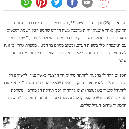
נטע אדרי
(23) ובן זוגה
בר משה
(23) פצחו במערכת יחסים כבר בתקופת
התיכון. לאחר 6 שנות זוגיות מלבבת משה החליט שהגיע הזמן לשנות לסטטוס
'מאורסים' בפייסבוק וידע בדיוק מהו הטיימינג המושלם להצעה, "ישבתי בגינה
עם המשפחה שלי בשעות הערב, ובשלב מסוים בר הגיע", מספרת אדרי. בן זוגה
לא התמהמה יותר מדי והציע לאדרי נישואים באווירה הכי אינטימית ונכונה
שיש.
השניים התחילו בהכנות לחתונה מיד לאחר ההצעה כאשר עמדו לרשותם רק
מספר חודשים להרים את ההפקה הנוצצת שעליה הם תמיד חלמו. "הייתי אמורה
להתחיל ללמוד באוקטובר ורצינו להתחתן לפני תחילת הלימודים", משתפת
אדרי. ארבעה חודשים הספיקו לזוג על מנת לערוך חתונה חלומית, ולנו יש את
התמונות מהיום הגדול שלהם.