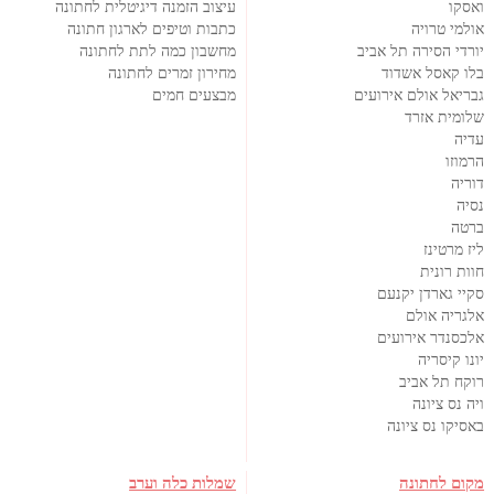
ואסקו
עיצוב הזמנה דיגיטלית לחתונה
אולמי טרויה
כתבות וטיפים לארגון חתונה
יורדי הסירה תל אביב
מחשבון כמה לתת לחתונה
בלו קאסל אשדוד
מחירון זמרים לחתונה
גבריאל אולם אירועים
מבצעים חמים
שלומית אזרד
עדיה
הרמוזו
דוריה
נסיה
ברטה
ליז מרטינז
חוות רונית
סקיי גארדן יקנעם
אלגריה אולם
אלכסנדר אירועים
יונו קיסריה
רוקח תל אביב
ויה נס ציונה
באסיקו נס ציונה
מקום לחתונה
שמלות כלה וערב