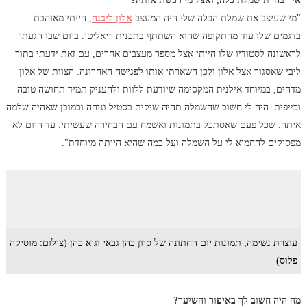
איך בחרת שמלת כלה, ואצל מי רכשת אותה?
"מי שעיצב את שמלת הכלה שלי היה המעצב
אלון ליבנה
, הייתי מאוהבת
בדגמים שלו עוד מהתקופה שהוא השתתף בתכנית ריאליטי. ביום שבו הגעתי
לראשונה לסטודיו שלו הייתי אצל מספר מעצבים אחרים, עם זאת ידעתי בתוך
ליבי שאסגור אצל אלון ולכן השארתי אותו לפגישה האחרונה. הצוות של אלון
מדהים, במיוחד אילנית המקסימה שיודעת ללוות ולהעניק תמיד תחושה טובה
וכייפית. היה לי חשוב שהשמלה תהיה שיקית בסטיל ונוחה וכמובן שאהיה שלמה
איתה. שכל פעם שאסתכל בתמונות ואשמח עם הבחירה שעשיתי. עד היום לא
מפסיקים להחמיא לי על השמלה ועל כמה שהיא הייתה מיוחדת".
עוצרת נשימה, תמונות יום החתונה של סיון כהן גבאי וגיא כהן (צילום: מוסיקה
פלוס)
מה היה חשוב לך באיפור והשיער?