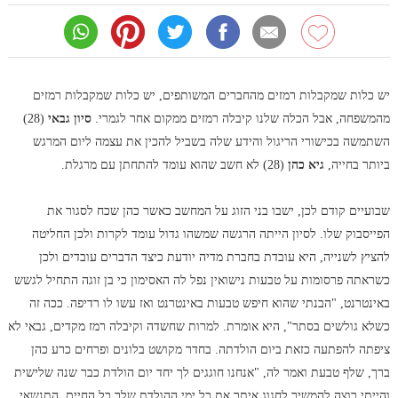
יש כלות שמקבלות רמזים מהחברים המשותפים, יש כלות שמקבלות רמזים
מהמשפחה, אבל הכלה שלנו קיבלה רמזים ממקום אחר לגמרי.
סיון גבאי
(28)
השתמשה בכישורי הריגול והידע שלה בשביל להכין את עצמה ליום המרגש
ביותר בחייה,
גיא כהן
(28) לא חשב שהוא עומד להתחתן עם מרגלת.
שבועיים קודם לכן, ישבו בני הזוג על המחשב כאשר כהן שכח לסגור את
הפייסבוק שלו. לסיון הייתה הרגשה שמשהו גדול עומד לקרות ולכן החליטה
להציץ לשנייה, היא עובדת בחברת מדיה יודעת כיצד הדברים עובדים ולכן
כשראתה פרסומות על טבעות נישואין נפל לה האסימון כי בן זוגה התחיל לגשש
באינטרנט, "הבנתי שהוא חיפש טבעות באינטרנט ואז עשו לו רדיפה. ככה זה
כשלא גולשים בסתר", היא אומרת. למרות שחשדה וקיבלה רמז מקדים, גבאי לא
ציפתה להפתעה כזאת ביום הולדתה. בחדר מקושט בלונים ופרחים כרע כהן
ברך, שלף טבעת ואמר לה, "אנחנו חוגגים לך יחד יום הולדת כבר שנה שלישית
והייתי רוצה להמשיך לחגוג איתך את כל ימי ההולדת שלך כל החיים. התנשאי