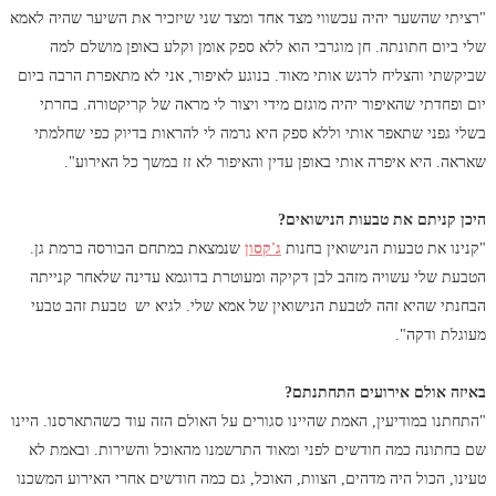
"רציתי שהשער יהיה עכשווי מצד אחד ומצד שני שיזכיר את השיער שהיה לאמא
שלי ביום חתונתה. חן מוגרבי הוא ללא ספק אומן וקלע באופן מושלם למה
שביקשתי והצליח לרגש אותי מאוד. בנוגע לאיפור, אני לא מתאפרת הרבה ביום
יום ופחדתי שהאיפור יהיה מוגזם מידי ויצור לי מראה של קריקטורה. בחרתי
בשלי גפני שתאפר אותי וללא ספק היא גרמה לי להראות בדיוק כפי שחלמתי
שאראה. היא איפרה אותי באופן עדין והאיפור לא זז במשך כל האירוע".
היכן קניתם את טבעות הנישואים?
"קנינו את טבעות הנישואין בחנות
ג'קסון
שנמצאת במתחם הבורסה ברמת גן.
הטבעת שלי עשויה מזהב לבן דקיקה ומעוטרת בדוגמא עדינה שלאחר קנייתה
הבחנתי שהיא זהה לטבעת הנישואין של אמא שלי. לגיא יש טבעת זהב טבעי
מעוגלת ודקה".
באיזה אולם אירועים התחתנתם?
"התחתנו במודיעין, האמת שהיינו סגורים על האולם הזה עוד כשהתארסנו. היינו
שם בחתונה כמה חודשים לפני ומאוד התרשמנו מהאוכל והשירות. ובאמת לא
טעינו, הכול היה מדהים, הצוות, האוכל, גם כמה חודשים אחרי האירוע המשכנו