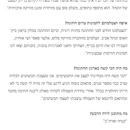
בחתונה של חברים וראינו כמה שהוא עושה שמח ומצליח לקלוע בדיוק לטעם
של הקהל. הוא מתופף בתופים, משלב פופ עם מזרחית ומנגן מוזיקה איכותית".
איפה הצטלמתם לתמונות טרום חתונה?
"הצטלמנו חודש לפני החתונה בחוות רונית, וביום החתונה במלון בראון ביץ'
האוס ובתל אביב. הצלמים מהחברה מוזיקה פלוס, אלעד סאסי ושי אוחיון,
העבירו לנו את היום בכייף, הצחיקו ודאגו לאנרגיות טובות, בזכותם יצאו לנו
תמונות הורסות וצבעוניות".
מה היה הכי קשה בארגון החתונה?
"הכי קשה היה מבחינתי לעצב את התכשיטים. אני מעצבת תכשיטים לכלות
וערב כבר מספר שנים, פתאום כשזה הגיע לרגע שלי זה נהיה לי קשה כי לא
הייתי החלטית בכלל. אחרי בחירת השמלה לקחתי מאלון ליבנה חתיכה מהבד
ובהתאם לדוגמא של השמלה עיצבתי לעצמי תכשיטים".
מה מתוכנן לירח הדבש?
"קנדה וארה"ב".