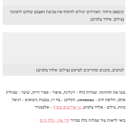
קונספט מיוחד: האורחים יכולים להוסיף את טביעת האצבע שלהם לתמונה
(צילום: אלדד צלמים)
לבושים, מוכנים ומחוייכים לטראש (צילום: אלדד צלמים)
עשו את החתונה: שמלות כלה - רונלינה, איפור - ספיר זריהן, שיער - שמוליק
אלבז, חליפת חתן - ceremony, תקליטן - צח זיו, טבעות נישואים - דניאל
מתת, צילום - אלדד צלמים,
גני אירועים בשרון
- אלכסנדר
בואי לראות עוד שמלות כלה במדור
הרי את - כלה ביום