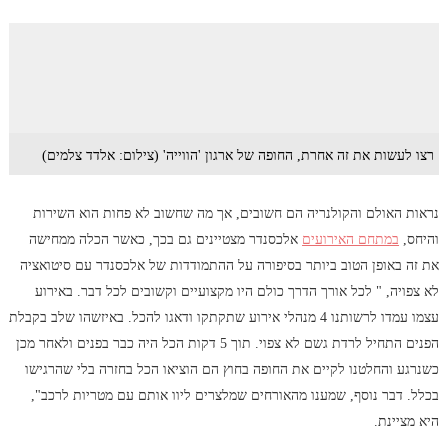
רצו לעשות את זה אחרת, החופה של ארגון 'הווייה' (צילום: אלדד צלמים)
נראות האולם והקולנריה הם חשובים, אך מה שחשוב לא פחות הוא השירות
והיחס,
במתחם האירועים
אלכסנדר מצטיינים גם בכך, כאשר הכלה ממחישה
את זה באופן הטוב ביותר בסיפורה על ההתמודדות של אלכסנדר עם סיטואציה
לא צפויה, " לכל אורך הדרך כולם היו מקצועיים וקשובים לכל דבר. באירוע
עצמו עמדו לרשותנו 4 מנהלי אירוע שתקתקו ודאגו להכל. באיזשהו שלב בקבלת
הפנים התחיל לרדת גשם לא צפוי. תוך 5 דקות הכל היה כבר בפנים ולאחר מכן
כשנרגע והחלטנו לקיים את החופה בחוץ הם הוציאו הכל בחזרה בלי שהרגישו
בכלל. דבר נוסף,
שמענו מהאורחים שמלצרים ליוו אותם עם מטריות לרכב
",
היא מציינת.