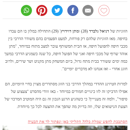
הזוגיות של
דניאל גלברד
(28) ו
מתן דוידויץ
' (29) התחילה במלון בו הם עבדו
בחיפה. מאז הזוגיות שלהם רק פורחת, למעט הפעמים בהם משודר הדרבי בין
מכבי חיפה להפועל חיפה, אז הבית המשותף עובר למצב מתוח במיוחד, "מתן
אוהד שרוף של מכבי חיפה ואני של הפועל חיפה, כל שנה כשמגיע הדרבי במשך
כמה ימים ששורר בבית מתח גדול,
ביום המשחק מתן מקניט ושר שירים, ולרוב
חוגג אחרי - ואז אנחנו לא מדברים יומיים
".
למרות הטיזינג ההדדי במהלך הדרבי בני הזוג מסתדרים מצוין בחיי היומיום, הם
אפילו הדביקו זה לזו כינויים חמודים במיוחד - באז ווודי מהסרט "צעצוע של
סיפור", ולמה זה מענייין? כי כשהגיע הרגע הנכון זה גם היה המוטיב המרכזי של
הצעת הנישואים שלו, וזה בדיוק מה שהפך את ההצעה לכל כך מיוחדת.
הסתבכת לחפש שמלת כלה? הקליקי כאן ונפתור לך את הבעיה