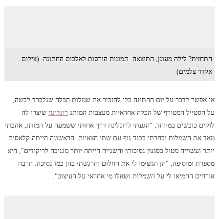
התחזית? לילה מעונן, התוצאה: תמונות הורסות לאלבום החתונה (צילום:
אלדד צלמים)
אי אפשר לדבר על יום החתונה בלי להזכיר את שמלות הכלה שגלברד לבשה,
על הסטייל המטורף של הכלה אחראיות מעצבות המותג
רונלינה
שיצרו לה
לוקים כובשים במיוחד, "הגעתי לרונלינה דרך אחותי ששמעה על המותג, אהבתי
מאד את השמלות ובחרתי בבגד גוף עם שתי חצאיות. הראשונה הייתה קלאסית
יותר ועשוייה מטול בסגנון נסיכותי והשנייה הייתה יותר מגניבה לריקודים", היא
מספרת ומוסיפה, "הן הגשימו לי את החלום והרגשתי בהן כמו נסיכה. הרבה
אורחים החמיאו לי על השמלות ושאלו מי אחראי על העיצוב".