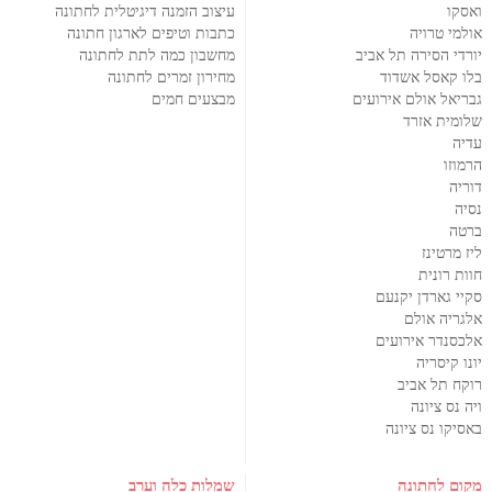
ואסקו
עיצוב הזמנה דיגיטלית לחתונה
אולמי טרויה
כתבות וטיפים לארגון חתונה
יורדי הסירה תל אביב
מחשבון כמה לתת לחתונה
בלו קאסל אשדוד
מחירון זמרים לחתונה
גבריאל אולם אירועים
מבצעים חמים
שלומית אזרד
עדיה
הרמוזו
דוריה
נסיה
ברטה
ליז מרטינז
חוות רונית
סקיי גארדן יקנעם
אלגריה אולם
אלכסנדר אירועים
יונו קיסריה
רוקח תל אביב
ויה נס ציונה
באסיקו נס ציונה
מקום לחתונה
שמלות כלה וערב