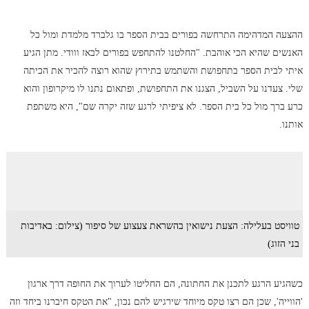
ההצעה המדהימה התרחשה בפורים בבית הספר בו גלברד מלמדת ומול כל
האנשים שהיא הכי אוהבת. "החלטנו להתחפש בפורים לבאז ווודי. מתן הגיע
איתי לבית הספר בתחפושת והשתמש בתירוץ שהוא רוצה להכיר את הכיתה
שלי. צעדנו על השביל, הצגנו את התחפושת, ופתאום נתנו לו מיקרופון והוא
כרע ברך מול כל בית הספר. לא ציפיתי לרגע שזה יקרה שם", היא משתפת
אותנו.
טוויסט בעלילה: הצעת נישואין בהשראת צעצוע של סיפור (צילום: באדיבות
בני הזוג)
כשהגיע הרגע לתכנן את החתונה, הם החליטו לערוך את החופה דרך ארגון
'הווייה', שכן הם רצו טקס מיוחד שירגיש להם נכון, "את הטקס חיברנו ביחד וזה