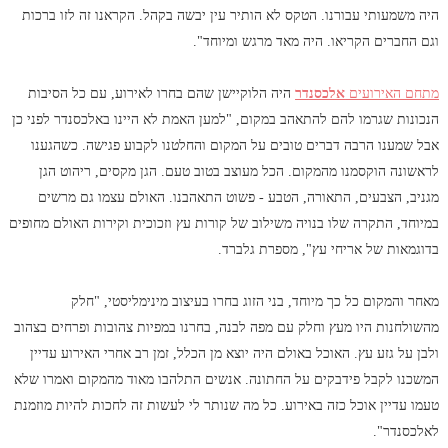
היה משמעותי עבורנו. הטקס לא הותיר עין יבשה בקהל. הקראנו זה לזו ברכות
וגם החברים הקריאו. היה מאד מרגש ומיוחד".
מתחם האירועים
אלכסנדר
היה הלוקיישן שהם בחרו לאירוע, עם כל הסיבות
הנכונות שגרמו להם להתאהב במקום, "
למען האמת לא היינו באלכסנדר לפני כן
אבל שמענו הרבה דברים טובים
על המקום והחלטנו לקבוע פגישה. כשהגענו
לראשונה הוקסמנו מהמקום. הכל מעוצב בטוב טעם. הגן מקסים, ריהוט הגן
מגניב, הצבעים, התאורה, הטבע - פשוט התאהבנו. האולם עצמו גם מרשים
במיוחד, התקרה שלו בנויה משילוב של קורות עץ וזכוכית וקירות האולם מחופים
בדוגמאות של אריחי עץ", מספרת גלברד.
מאחר והמקום כל כך מיוחד, בני הזוג בחרו בעיצוב מינימליסטי, "חלק
מהשולחנות היו מעץ וחלק עם מפה לבנה, בחרנו במפיות צהובות ופרחים בצהוב
ולבן על גזע עץ. האוכל באולם היה יוצא מן הכלל,
זמן רב אחרי האירוע עדיין
המשכנו לקבל פידבקים על החתונה
. אנשים התלהבו מאוד מהמקום ואמרו שלא
טעמו עדיין אוכל כזה באירוע. כל מה שנותר לי לעשות זה לחכות להיות מוזמנת
לאלכסנדר".