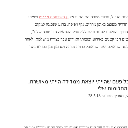
יום הגדול, חדורי מטרה הם הגיעו אל
גן האירועים
הדריה
ושמחו
ריה מעוצב באופן מרהיב, נקי ויפיפה. ברגע שנכנסו למקום
הדרך. החלטנו לסגור וזאת ללא ספק ההחלטה הכי טובה שלנו",
ים הכי קטנים באירוע ובזכותו האירוע עבר בצורה מושלמת. לאחר
 כמה שהאולם יפה, שהאוכל ברמה גבוהה ושהמון זמן הם לא נהנו
ל פעם שהייתי יוצאת ממדידה הייתי מאושרת,
החלומות שלי.
יך חתונה: 28.5.18
כללו את יופיו של הים והרבה פוטוגניות מצד החתן והכלה ובין אם