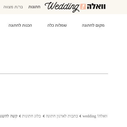
חתונות
בר/ת מצווה
מקום לחתונה
שמלות כלה
הכנות לחתונה
המוזמנים שלי
אישורי הגעה
סידור שולחנות
התקציב שלי
משימות לביצוע
המועדפים שלי
שמלות כלה
וואלה! wedding
כתבות לארגון חתונה
בלוג חתונות
קשה להשגה