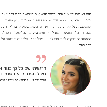
הזוג לא בזבז זמן ומיד אחרי הצעת הנישואים המרגשת החלו לתכנן את ה
לגלות שמצאו את המקום שיגשים להם את כל החלומות, "גן האירועים הד
התאהבנו, בעל האולם נתן לנו הרגשה מדהימה, שהוא איתנו לאורך כל 
מספרת הכלה ומוסיפה, "מנהל האירועים היה זמין לכל שאלה ודאג לפרט
החתונה הפידבקים לא איחרו להגיע, קיבלנו המון טלפונים והודעות על
ככה באירוע".
הרגשתי שם כל כך בנוח וכ
מיכל תפרה לי את שמלת 
נועם יצחקי על המעצבת מיכל אזולאי, תאר
את הרומנטיקה ניתן לראות בכל תמונה, בין אם בתמונות הטרום חתונה ש