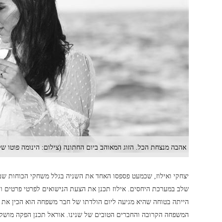
אהבה מנצחת הכל. הזוג המאוהב ביום החתונה (צילום: הינומה פוטו של
יצחקי ואילוז, שכמעט פספסו האחד את השניה בגלל משחקי הכוחות שבת
שלב במערכת היחסים. אילוז תכנן את הצעת הנישואים לפרטי פרטים ו
הייתה בטוחה שהיא מגיעה ליום הולדתו של חבר משפחה הוא הכין את ע
המשפחה הקרובה והחברים הטובים של שנינו. אוראל תכנן הפקה מושקע