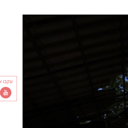
עקבו א