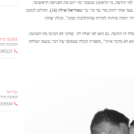
מי הודעה, מי הראשון שנשבר ומי יוזם את הפגישה הראשונה.
אוריאל אילוז
(24), החליט לנקוט
י יוזמת שיחות למרות שהתלהבתי ממנו", מגלה יצחקי.
ח לו הודעה, גם הוא לא ישלח לה. יצחקי לא הבינה מה השתנה,
SERA סרה
וא לא מדבר איתי", מספרת הכלה שבסופו של דבר נכנעה ושלחה
חתונות חורף הח
3305221
גבריאל
חתונת חורף החל
3319310