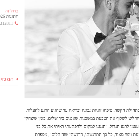
בדולינה
חתונות 2026 החל מ- 355 ש"ח בלבד!
3312811
המגזין
י)
חילת הקשר, טיפחו זוגיות נכונה ובריאה עד שהגיע הרגע להעלות
החליט לשלוף את הטבעת במשכנות שאננים בירושלים. בזמן שיצחקי
צמו לרגע הגדול, "הגענו למקום ולהפתעתי ראיתי את כל בני
ת ויפה מאוד, כל כך התרגשתי, הרגשתי שזה חלום", מספרת