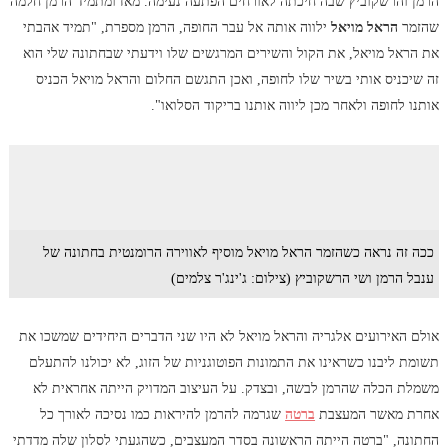
הרמן והרשקוביץ שבה חיכתה לאורחים הפתעה נעימה. מאז ומתמיד הרמן חלמה
שהזמר
הראל מויאל
ילווה אותה אל עבר החופה, הרמן מספרת, "תמיד אהבתי
את הראל מויאל, את הקול והשירים המרגשים שלו וידעתי שבחתונה שלי הוא
זה שיכניס אותי בשיר שלו לחופה, ואכן התגשם החלום והראל מויאל הכניס
אותנו לחופה ולאחר מכן ליווה אותנו בריקוד הסלואו".
ככה זה נראה כשהזמר הראל מויאל מוסיף לאווירה הרומנטית בחתונה של
ענבל הרמן ושי הרשקוביץ (צילום: ג'ינג'ר צלמים)
אולם האירועים אלגריה והראל מויאל לא היו שני הדברים היחידים שמשכו את
תשומת ליבנו כשראינו את התמונות הפוטוגניות של הזוג, לא יכולנו להתעלם
משמלת הכלה שהרמן לבשה, ובצדק. על העיצוב המדויק הייתה אחראית לא
אחרת מאשר המעצבת
ברטה
שגרמה להרמן להיראות כמו נסיכה לאורך כל
החתונה, "ברטה הייתה הראשונה בסדר המעצבים, כשהגעתי לסלון שלה מדדתי