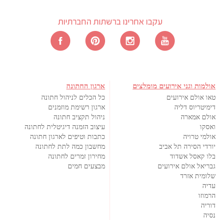
עקבו אחרינו ברשתות החברתיות
אולמות וגני אירועים מומלצים
ארגון החתונה
טאו אולם אירועים
כל הכלים לניהול חתונה
דימיטריוס דליה
ארגון רשימת מוזמנים
אולם אמארה
ניהול תקציב חתונה
ואסקו
עיצוב הזמנה דיגיטלית לחתונה
אולמי טרויה
כתבות וטיפים לארגון חתונה
יורדי הסירה תל אביב
מחשבון כמה לתת לחתונה
בלו קאסל אשדוד
מחירון זמרים לחתונה
גבריאל אולם אירועים
מבצעים חמים
שלומית אזרד
עדיה
הרמוזו
דוריה
נסיה