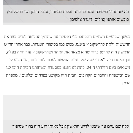
מה שהתחיל במסיבה נגמר בחתונה נוצצת במיוחד, ענבל הרמן ושי הרשקוביץ
כובשים אותנו (צילום: ג'ינג'ר צלמים)
במשך שבועיים השניים התכתבו בלי הפסקה עד שהרמן החליטה לשים בצד את
החששות ולתת להרשקוביץ צ'אנס. ממש כמו בסיפורי האגדות, כבר אחרי הדייט
הראשון היה להרמן ברור שהיא מצאה את האחד ושהרשקוביץ עוד יהיה בעלה,
וכך באמת היה. "אחרי שנה של זוגיות החלטנו לעבור לגור ביחד, שי הציע לי
נישואים ביום הולדתי ה-24. כהרגלנו חגגנו במסעדה וכשחזרנו הביתה חיכו לנו
שם המשפחה והחברים הקרובים, הבית היה מקושט בפרחים ובלונים", מספרת
הרמן.
לקח שבועיים עד שיצאו לדייט הראשון אבל מאותו רגע היה ברור שסיפור