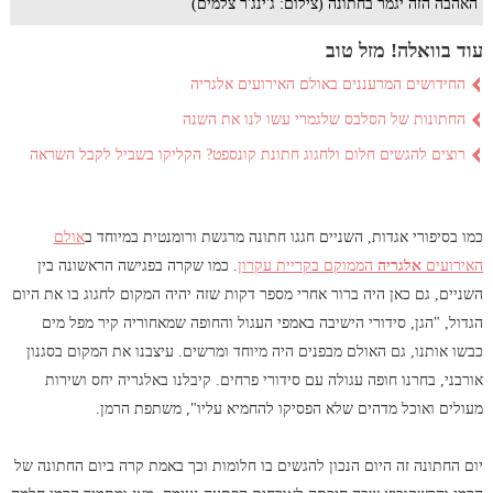
האהבה הזה יגמר בחתונה (צילום: ג'ינג'ר צלמים)
עוד בוואלה! מזל טוב
החידושים המרעננים באולם האירועים אלגריה
החתונות של הסלבס שלגמרי עשו לנו את השנה
רוצים להגשים חלום ולחגוג חתונת קונספט? הקליקו בשביל לקבל השראה
כמו בסיפורי אגדות, השניים חגגו חתונה מרגשת ורומנטית במיוחד ב
אולם
האירועים
אלגריה
הממוקם בקריית עקרון
. כמו שקרה בפגישה הראשונה בין
השניים, גם כאן היה ברור אחרי מספר דקות שזה יהיה המקום לחגוג בו את היום
הגדול, "הגן, סידורי הישיבה באמפי העגול והחופה שמאחוריה קיר מפל מים
כבשו אותנו, גם האולם מבפנים היה מיוחד ומרשים. עיצבנו את המקום בסגנון
אורבני, בחרנו חופה עגולה עם סידורי פרחים. קיבלנו באלגריה יחס ושירות
מעולים ואוכל מדהים שלא הפסיקו להחמיא עליו", משתפת הרמן.
יום החתונה זה היום הנכון להגשים בו חלומות וכך באמת קרה ביום החתונה של