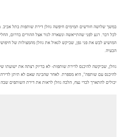
במשך שלושה חודשים תמימים חיפשה גוזלן דירת שותפות בתל אביב. מב
לכל דבר. רגע לפני שהתייאשה ונשארה לגור אצל ההורים בדרום, החל
המושיע לבש את פני גפן, שביקש לגאול את גוזלן מהמצולות של חיפושי 
הבעיה.
גוזלן, שביקשה להיכנס לדירת שותפות- לא בדיוק רצתה את ישועתו של ה
להיכנס עם שותפה", היא מספרת. לאחר שהבינה שאם לא תיתן לדירה 
יכולים להתארך לכדי נצח, הלכה גוזלן לראות את דירת השותפים שבה ה