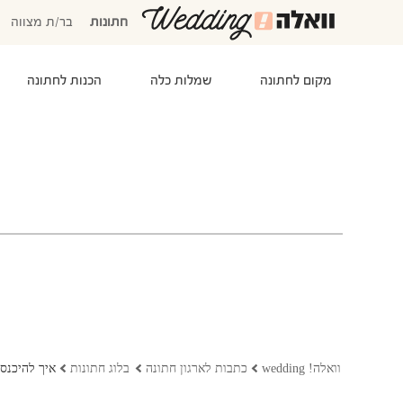
חתונות
בר/ת מצווה
מקום לחתונה
שמלות כלה
הכנות לחתונה
המוזמנים שלי
אישורי הגעה
סידור שולחנות
התקציב שלי
משימות לביצוע
המועדפים שלי
שמלות כלה
וואלה! wedding
כתבות לארגון חתונה
בלוג חתונות
איך להיכנס