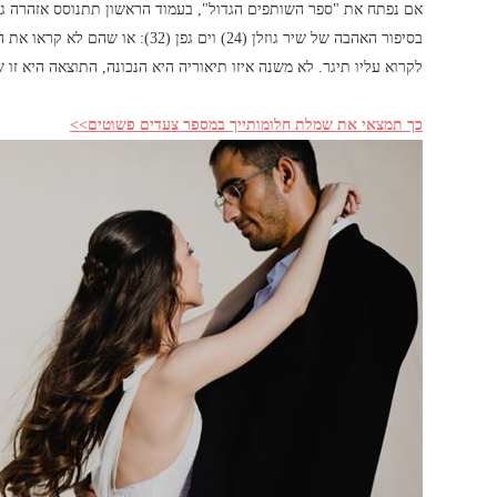
אם נפתח את "ספר השותפים הגדול", בעמוד הראשון תתנוסס אזהרה ג
בסיפור האהבה של שיר גוזלן (24) וים
לקרוא עליו תיגר. לא משנה איזו תיאוריה היא הנכונה, התוצאה היא זו 
כך תמצאי את שמלת חלומותייך במספר צעדים פשוטים>>