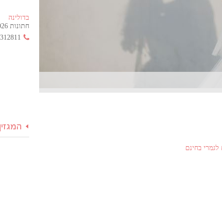
בדולינה
חתונות 2026 החל מ- 355 ש"ח בלבד!
3312811
המגזין
לגמרי בחינם