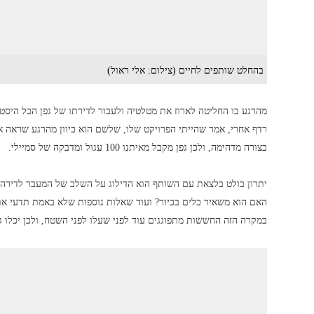
בהחלט שותפים לחיים (צילום: אלי ראול)
מהרגע בו החליטה לארוז את מטלטיה ולעבור לדירתו של גפן הכל היס
רדף אחרי, אמר שהייתי הפרויקט שלו, שלשם הוא כיוון מהרגע שראה 
בצורה מדהימה, ולכן גפן מקבל מאיתנו 100 עגול ומדבקה של סמיילי.
יתרון בולט בלצאת עם השותף הוא הדילוג על השלב של המעבר לדירה 
האם הוא משאיר כלים בכיור? ועוד שאלות נוספות שלא באמת תדעי את
במקרה הזה החששות מתפוגגים עוד לפני שעלו לפני השטח, ולכן יכלו גו