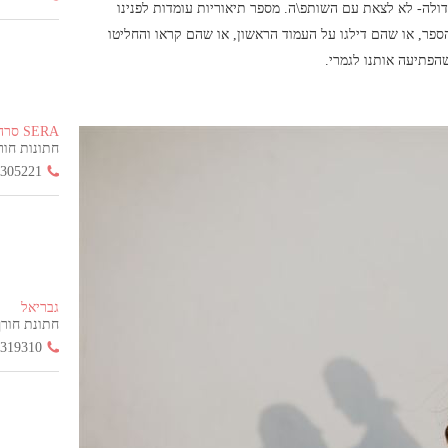
דולה-
לא לצאת עם השותפ\ה
. מספר תיאוריות עומדות לפנינו
 גפן (32): או שהם לא קראו את הספר, או שהם דילגו על העמוד הראשון, או שהם קראו והחליטו
שהפתיעה אותנו לגמרי.
SERA סרה
חתונות חורף הח
3305221
גבריאל
חתונת חורף החל
3319310