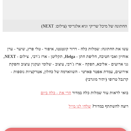
החתונה של מיכל שריקי וגיא אלגריסי (צילום: NEXT)
עשו את החתונה: שמלות כלה - דרור קונטנטו, איפור - טלי פרץ, שיער - ערן
אוחיון ואבי חטיבה, חליפת חתן - Helga, תקליטן - ארז ג'רבי, צילום - NEXT,
גני ארועים - אליבא, הפקה - ארז ג'רבי, עיצוב - שלומי ועקנין עיצוב והפקת
אירועים, עמדת אפטר פארטי - השווארמה של כחלון, אטרקציות נוספות -
קרנבל טרופי (יתיר מוגרבי)
בואי לראות עוד שמלות כלה במדור
הרי את - כלה ביום
רוצה להשתתף במדור?
שלחי לנו מייל