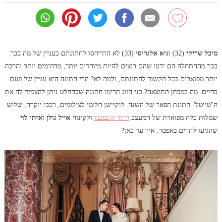
מיכל שריקי
(32) ו
גיא אלגריסי
(33) לא התייחסו לחתונתם כעניין של מה בכך.
כבר מההתחלה הם ידעו שהם רוצים להיות מיוחדים יותר, מדהימים יותר והרבה
יותר מפוארים בכל הקשור לחתונתם, ולמה לא? הרי חתונה היא עניין של פעם
בחיים. מה במבחן התוצאה? בני הזוג הרימו חתונה שבהחלט ניתן להצמיד לה את
ה"טייטל" חתונת הפאר של השנה. לוקיישן חלומי לצילומים, רכבי יוקרה, שלוש
שמלות כלה מפוארת של המעצב
דרור קונטנטו
ולקינוח
אייל גולן ואיתי לוי
שהגיעו להרים באפטר. איך עד כאן?