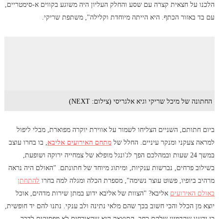
הלכנו על חצאית קצרה עם שסע והחלק העליון היה משוגע בקווים א-סימטריים,
עם בד באזור הכתף. היא הייתה מיוחדת וקלילה", משתפת שריקי.
החתונה של מיכל שריקי וגיא אלגריסי (צילום: NEXT)
ביום חתותם, השניים הצליחו לשמור על אווירת יוקרה מפוארת, מבלי ליפול
למראה צעקני ומנקר עיניים. החלל של
מתחם האירועים אליבא
, בו בחרו עוצב
במשך 24 שעות ובמהלכם הפך לג'ונגל מופלא של צמחייה ירוקה ושופעת,
בשילוב פרחים, נברשות ענקיות, ומיתוג מיוחד של חתונתם. "האולם היה נראה
מרהיב ביופיו, פשוט עוצר נשימה", מספרת הכלה ומגלה למה בחרו
להתחתן
באולם האירועים
אליבא? "הצוות של אליבא ידוע במתן שירות מדהים, אוכל
יוצא מן הכלל והכי חשוב בכך שהם מלאי נתינה ולב ענקי. נתנו להם יד חופשית,
כי ידענו שהדמיון שלהם רחב. התוצאה היא שהאורחים לא מפסיקים לדבר