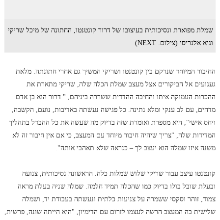
שמלת מפוארת ונסיכותית בעיצובו של דרור קונטנטו, החתונה של מיכל שריקי
וגיא אלגריסי (צילום: NEXT)
החיבור המיוחד שנרקם בין קונטנטו ושריקי המשיך גם אחרי חתונתה. מלאת
געגועים אל הביקורים אצל מעצב שמלת הכלה שלה, שריקי מתארת את
ההכרות העמוקה איתו והחיבה ההדדית ששררה ביניהם, " דרור הוא בן אדם
מדהים, עם לב ענקי ומלא נתינה. כל פגישה נעשתה באדיבות, נועם, הקשבה,
ויחס אישי", היא מספרת ואומרת שזה בדיוק מה שעשה את כל ההבדל בתהליך
המדידות שלה, "צריך שיהיה חיבור מיוחד עם המעצב, כי אם אין חיבור זה לא
משנה איזו שמלה הוא יעצב לך – כנראה שלא תאהבי אותה".
קונטנטו עיצב עבור שריקי שלוש שמלות כלה. הראשונה נסיכותית, צנועה
ובעלת שובל בולו בדיוק כמו שהכלה תמיד חלמה. שמלה שניה בעלת מראה
צמוד, זוהר וסקסי ששמרה על צניעות כלתית ונעשתה בעבודת יד, ושמלה
שלישית בה המעצב הרשה לעצמו לזרום עם הדימיון, "היא הייתה שונה, פרשית,