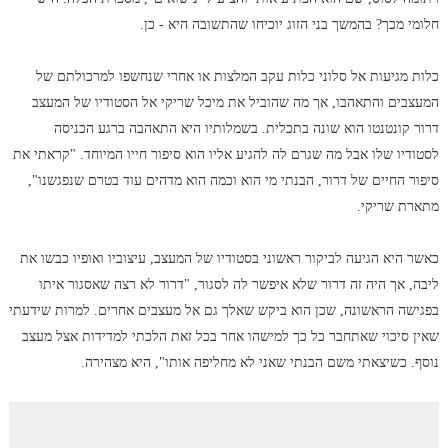
חלומי מכך? בהמשך בני הזוג יוכיחו שהתשובה היא - כן.
כלות מגיעות אל סלוני כלות עקב המלצות או אחרי שנחשפו למרכולתם של
המעצבים והתאהבו, אך מה שהוביל את מיכל שריקי אל הסטודיו של המעצב
דרור קונטנטו הוא שונה בתכלית. בשמלותיו היא התאהבה ברגע הכניסה
לסטודיו שלו אבל מה שגרם לה להגיע אליו הוא סיפור חייו המיוחד. "קראתי את
סיפור החיים של דרור, הבנתי מי הוא וכמה הוא מדהים עוד בטרם שנפגשנו",
מתארת שריקי.
כאשר היא הגיעה לביקור ראשוני בסטודיו של המעצב, עיצוביו ואופיו כבשו את
ליבה, אך היה זה דרור שלא איפשר לה לסגור, "דרור לא רצה שאסגור איתו
בפגישה הראשונה, שכן הוא ביקש שאלך גם אל מעצבים אחרים. למרות שידעתי
שאין סיכוי שאתחבר כל כך למישהו אחר בכל זאת הלכתי למדידות אצל מעצב
נוסף. כשיצאתי משם הבנתי שאני לא מחליפה אותו", היא מצהירה.