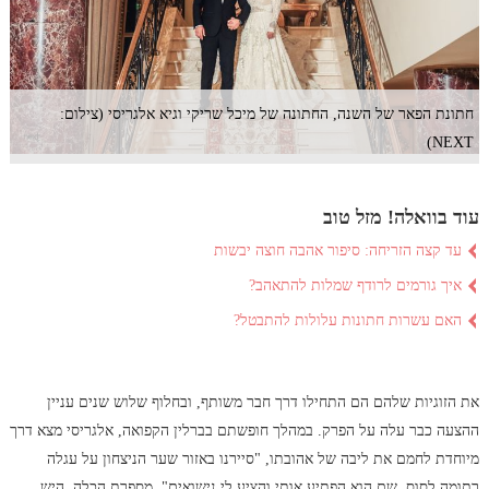
חתונת הפאר של השנה, החתונה של מיכל שריקי וגיא אלגריסי (צילום:
NEXT)
עוד בוואלה! מזל טוב
עד קצה הזריחה: סיפור אהבה חוצה יבשות
איך גורמים לרודף שמלות להתאהב?
האם עשרות חתונות עלולות להתבטל?
את הזוגיות שלהם הם התחילו דרך חבר משותף, ובחלוף שלוש שנים עניין
ההצעה כבר עלה על הפרק. במהלך חופשתם בברלין הקפואה, אלגריסי מצא דרך
מיוחדת לחמם את ליבה של אהובתו, "סיירנו באזור שער הניצחון על עגלה
רתומה לסוס, שם הוא הפתיע אותי והציע לי נישואים", מספרת הכלה. היש