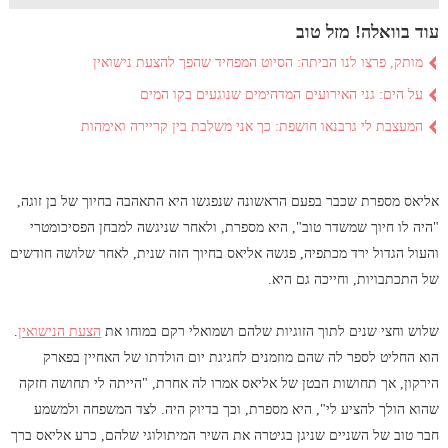
עוד בוואלה! מזל טוב
מותק, פרצו לנו הביתה: הסיוט המפחיד שהפך להצעת נישואין
על הים: גני האירועים המדהימים שנוגעים בקו המים
המעצבת לי גרבנאו חושפת: כך אני משלבת בין קריירה ואימהות
אליאס מספרת שכבר בפעם הראשונה שנפגשו היא התאהבה בחיוך של בן זוגה,
"היה לו חיוך שמשדר טוב", היא מספרת, ולאחר שניגשה למבחן הפסיכומטרי
והעול הגדול ירד מכתפיה, פגשה אליאס בחיוך הזה שנית, לאחר שלושה חודשים
של התכתבויות, וחייכה גם היא.
שלוש וחצי שנים לתוך הזוגיות שלהם ושמואלי רקם במוחו את
הצעת הנישואין
.
הוא החליט לספר לה שהם מוזמנים לחגיגת יום הולדתו של האחיין בפארק
הירקון, אך תחושות הבטן של אליאס אמרו לה אחרת, "הייתה לי תחושה חזקה
שהוא הולך להציע לי", היא מספרת, וכך בדיוק היה. לצד המשפחה ולמשמע
חבר טוב של השניים שניגן בגיטרה את השיר המיתולוגי שלהם, כרע אליאס ברך