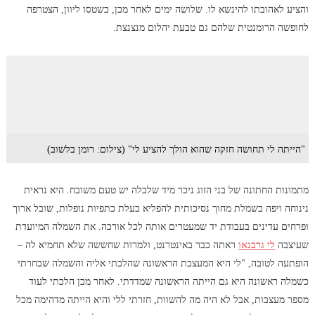
והציע לאהובתו להינשא לו. שלושה ימים לאחר מכן, כשטסו ליוון, הצטרפה
לחופשה הרומנטית שלהם גם טבעת יהלום מנצנצת.
"הייתה לי תחושה חזקה שהוא הולך להציע לי" (צילום: רומן בלשוב)
מתמונות החתונה של בני הזוג ניכר מיד שלכלה יש טעם משובח. היא נראית
נינוחה ויפה בשמלת מחוך נסיכותית להפליא בעלת כתפיות נופלות, שובל ארוך
ופרחים עדינים בעבודת יד שמעטרים אותה לכל אורכה. את השמלה המיועדת
שעיצבה
לי גרבנאו
ראתה כבר באינטרנט, ולמרות שחששה שלא תחמיא לה –
הופתעה לטובה, "לי היא המעצבת הראשונה שהלכתי אליה והשמלה שבחרתי
כשמלה ראשונה היא גם הייתה הראשונה שמדדתי. לאחר מכן הלכתי לעוד
מספר מעצבות, אבל לא היה מה להשוות, חזרתי ללי והיא הייתה מדהימה מכל