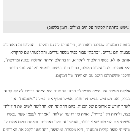
נישאו בחתונה קסומה על הים (צילום: רומן בלשוב)
בחופה רומנטית שמלבד האורחים, היו עדים לה גם הגלים – החליפו זוג האוהבים
טבעות וגם נדרים, "כתבתי עבור כפיר מספר נדרים, והתלבטתי אם להקריא
אותם או לא. בסוף החלטתי להקריא, וזו בהחלט הייתה החלטה נכונה ומרגשת",
היא אומרת. לגבי עיצוב האולם, בחרו הזוג בעיצוב רומנטי ונקי על גווני הורוד
והלבן שהשתלבו היטב עם האווירה של המקום.
אליאס מעידה על עצמה שבמהלך תכנון החתונה היא הייתה בריידזילה לא קטנה
בכלל, ואם נשתמש במילותיה שלה, אפילו נוסיף את המילה "משוגעת". אך
לאחר חודשים ארוכים של הכנות, ביום החתונה היא החליטה לשים את ה"זילה"
בצד, ולהיות רק "ברייד", ואחת כזו רגועה ושלווה. "אמרתי לעצמי שעד עכשיו
עשיתי את הכי טוב שאני יכולה, ועכשיו זה תלוי באחרים. ובאמת כולם אמרו לי
שהייתי סופר קולית ורגועה", היא מספרת ומוסיפה, "החלטנו לקבל את האורחים