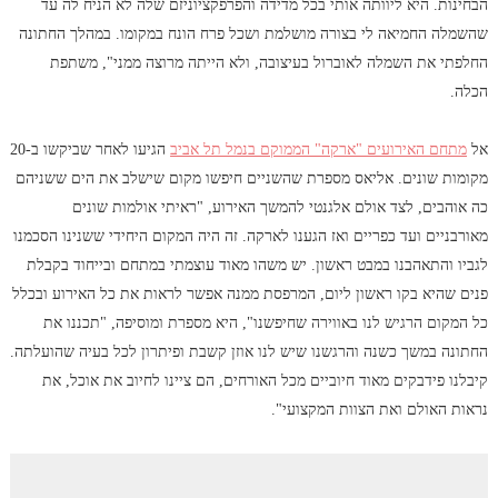
הבחינות. היא ליוותה אותי בכל מדידה והפרפקציוניזם שלה לא הניח לה עד
שהשמלה החמיאה לי בצורה מושלמת ושכל פרח הונח במקומו. במהלך החתונה
החלפתי את השמלה לאוברול בעיצובה, ולא הייתה מרוצה ממני", משתפת
הכלה.
אל
מתחם האירועים "ארקה" הממוקם בנמל תל אביב
הגיעו לאחר שביקשו ב-20
מקומות שונים. אליאס מספרת שהשניים חיפשו מקום שישלב את הים ששניהם
כה אוהבים, לצד אולם אלגנטי להמשך האירוע, "ראיתי אולמות שונים
מאורבניים ועד כפריים ואז הגענו לארקה. זה היה המקום היחידי ששנינו הסכמנו
לגביו והתאהבנו במבט ראשון. יש משהו מאוד עוצמתי במתחם ובייחוד בקבלת
פנים שהיא בקו ראשון ליום, המרפסת ממנה אפשר לראות את כל האירוע ובכלל
כל המקום הרגיש לנו באווירה שחיפשנו", היא מספרת ומוסיפה, "תכננו את
החתונה במשך כשנה והרגשנו שיש לנו אוזן קשבת ופיתרון לכל בעיה שהועלתה.
קיבלנו פידבקים מאוד חיוביים מכל האורחים, הם ציינו לחיוב את אוכל, את
נראות האולם ואת הצוות המקצועי".