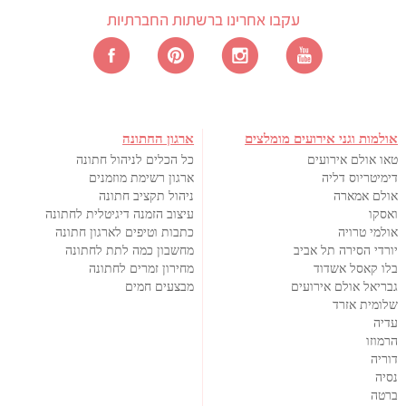
עקבו אחרינו ברשתות החברתיות
אולמות וגני אירועים מומלצים
ארגון החתונה
טאו אולם אירועים
כל הכלים לניהול חתונה
דימיטריוס דליה
ארגון רשימת מוזמנים
אולם אמארה
ניהול תקציב חתונה
ואסקו
עיצוב הזמנה דיגיטלית לחתונה
אולמי טרויה
כתבות וטיפים לארגון חתונה
יורדי הסירה תל אביב
מחשבון כמה לתת לחתונה
בלו קאסל אשדוד
מחירון זמרים לחתונה
גבריאל אולם אירועים
מבצעים חמים
שלומית אזרד
עדיה
הרמוזו
דוריה
נסיה
ברטה