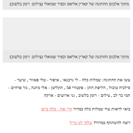
מתוך אלבום החתונה של קארין אליאס וכפיר שמואלי (צילום: רומן בלשוב)
מתוך אלבום החתונה של קארין אליאס וכפיר שמואלי (צילום: רומן בלשוב)
עשו את החתונה: שמלות כלה - לי גרבנאו , איפור - טלי פאוור , שיער -
סילביה טובול , חליפת חתן - פקטורי 54 , תקליטן - אלי מתנה , נזר פרחים -
תמי בר לב , צילום - רומן בלשוב , גני ארועים - ארקה
בואי לראות עוד שמלות כלה במדור
הרי את - כלה ביום
רוצה להשתתף במדור?
שלחי לנו מייל