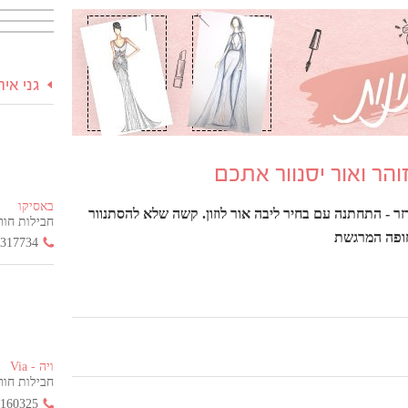
גני אי
הר ואור יסנוור אתכם
באסיקו
זר - התחתנה עם בחיר ליבה אור לוזון. קשה שלא להסתנוור
חבילות חור
חופה המרגשת
3317734
ויה - Via
חבילות חור
2160325