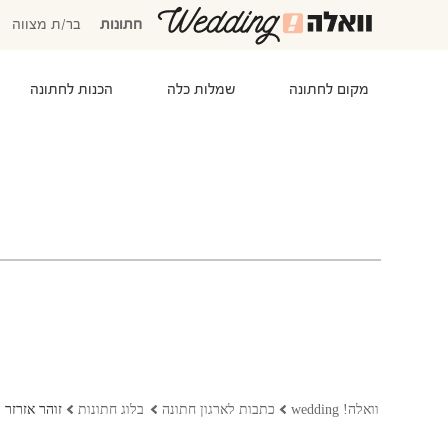
חתונות
בר/ת מצווה
מקום לחתונה
שמלות כלה
הכנות לחתונה
המוזמנים שלי
אישורי הגעה
סידור שולחנות
התקציב שלי
משימות לביצוע
המועדפים שלי
שמלות כלה
וואלה! wedding
כתבות לארגון חתונה
בלוג חתונות
זוהר אזרזר 