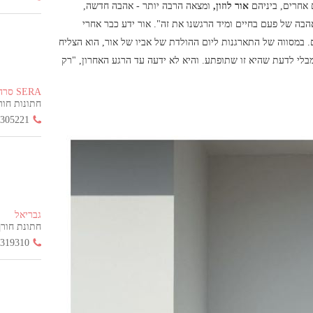
אחרים, ביניהם
אור לוזון,
ומצאה הרבה יותר - אהבה חדשה,
הבה של פעם בחיים ומיד הרגשנו את זה". אור ידע כבר אחרי
. במסווה של התארגנות ליום ההולדת של אביו של אור, הוא הצליח
לי לדעת שהיא זו שתופתע. והיא לא ידעה עד הרגע האחרון, "רק
SERA סרה
חתונות חורף הח
3305221
גבריאל
חתונת חורף החל
3319310