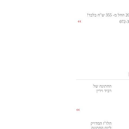
072-
החתונה של
רביד וירין
הלו"ז המדויק
ליום החתונה