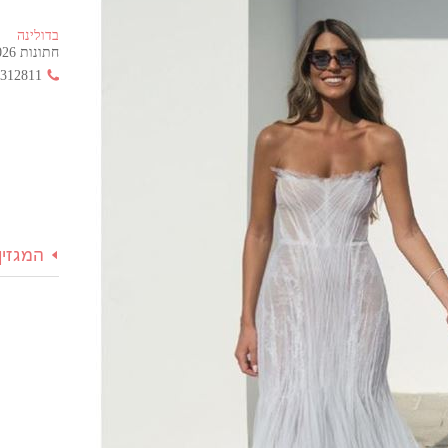
בדולינה
חתונות 2026 החל מ- 355 ש"ח בלבד!
3312811
המגזין