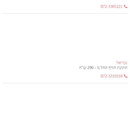
072-3305221
גבריאל
חתונת חורף החל מ - 290 ש"ח
072-3319310