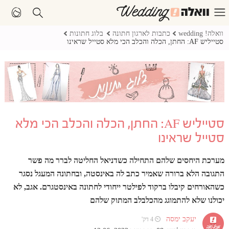
וואלה! wedding
כתבות לארגון חתונה
בלוג חתונות
סטייליש AF: החתן, הכלה והכלב הכי מלא סטייל שראינו
סטייליש AF: החתן, הכלה והכלב הכי מלא
סטייל שראינו
מערכת היחסים שלהם התחילה כשדניאל החליטה לברר מה פשר
התגובה הלא ברורה שאמיר כתב לה באינסטה, ובחתונה המעגל נסגר
כשהאורחים קיבלו ברקוד לפילטר ייחודי לחתונה באינסטגרם. אגב, לא
יכולנו שלא להתמוגג מהכלבלב המתוק שלהם
יעקב ימסה
⏲ 4 דק'