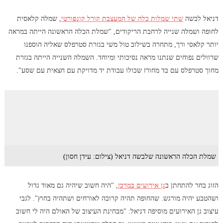
דניאל לבשה
שתי שמלות כלה של המעצבת קורל קונפורטי
, שמלה קלאסית
לחופה ושמלה שנייה לרחבת הריקודים, "שמלת הכלה הראשונה הייתה במראה
יותר קלאסי ורך, מתחרה בשילוב טול משי בגזרת סטרפלס שאליה הוספנו
שרוולים נפוחים שנתנו מראה נסיכותי ומיוחד. השמלה השנייה הייתה בגזרת
מחוך סטרפלס עם בד מחורז שכולו עבודת יד מדויקת עם חצאית עם שסע".
שמלת הכלה הראשונה שלבשה דניאל (צילום: עידן חסון)
הזוג בחר להתחתן ב
גן אירועים במרכז
, "היה חשוב שיהיה גם מאוד גדול
ושהטבע יהיה מורגש. שהחופה תהיה קרובה לאורחים ושתהיה בחוץ". לגבי
עיצוב גן האירועים מוסיפה דניאל: "מבחינת העיצוב של האולם היה לי חשוב