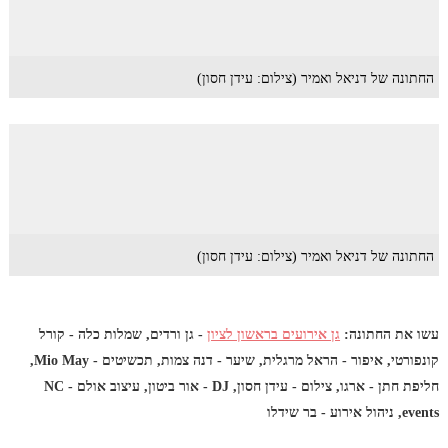
החתונה של דניאל ואמיר (צילום: עידן חסון)
החתונה של דניאל ואמיר (צילום: עידן חסון)
עשו את החתונה:
גן אירועים בראשון לציון
- גן ורדים, שמלות כלה - קורל
קונפורטי, איפור - הראל מרגלית, שיער - דנה צמות, תכשיטים - Mio May,
חליפת חתן - ארגו, צילום - עידן חסון, DJ - אור ביטון, עיצוב אולם - NC
events, ניהול אירוע - בר שידלו