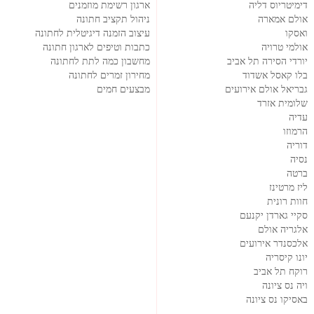
דימיטריוס דליה
ארגון רשימת מוזמנים
אולם אמארה
ניהול תקציב חתונה
ואסקו
עיצוב הזמנה דיגיטלית לחתונה
אולמי טרויה
כתבות וטיפים לארגון חתונה
יורדי הסירה תל אביב
מחשבון כמה לתת לחתונה
בלו קאסל אשדוד
מחירון זמרים לחתונה
גבריאל אולם אירועים
מבצעים חמים
שלומית אזרד
עדיה
הרמוזו
דוריה
נסיה
ברטה
ליז מרטינז
חוות רונית
סקיי גארדן יקנעם
אלגריה אולם
אלכסנדר אירועים
יונו קיסריה
רוקח תל אביב
ויה נס ציונה
באסיקו נס ציונה