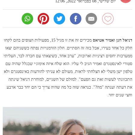
יום שלישי, 08 בפברואר 2022, 12:06
דניאל חנן ואמיר אטיאס
מכירים זה את זו מגיל 15, מפעולות הצופים בהם לקחו
חלק כל אחד בעירו, אבל בזה זה הסתיים. חלון הזדמנויות נפתח כששניהם יצאו
ממערכות יחסים רציניות וארוכות, "ערב אחד, כשיצאתי עם חברה לבר, העליתי
סטורי לאינסטגרם ואמיר הגיב לי עליו. הוא שלח איזה אימוג׳י שבגלל שהיה עם
טלפון ישן משלי לא הצלחתי לראות. מעולם לא עניתי להודעות באינסטגרם ולא
התכוונתי לעשות זאת גם הפעם". למזלם של השניים, למוחרת דניאל שינתה
את דעתה וענתה "מה?". כנראה שזה כל מה שהיה צריך כי הם יחד כבר ארבע
וחצי שנים יחד.