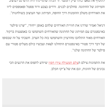
להוסיף את טאצ׳ בוהו שיק רומנטי. זר הכלה שדמיינתי היה הרפרנס לעיצוב
והמיתוג של החתונה. סחלבים לבנים. ורדים בצבע ורוד פסטל ופאמפסים ליוו
את האורחים משלב ההזמנות דרך החופה, המיתוג ועד העיצוב בשולחנות".
דניאל ואמיר שדרגו את חוויית האורחים שלהם באופן ייחודי, "יצרנו פילטר
באינסטגרם עם המיתוג של החתונה שהאורחים השתמשו בו באמצעות ברקוד.
האורחים מאוד התלהבו מהרעיון והשתמשו בזה כל הערב. חשבתי על זה שבסופו
של דבר דרך סטורי באינסטגרם התחלנו לצאת ועכשיו כולם מעלים סטורי עם
פילטר של החתונה שלנו".
את התמונות צילם ה
צלם המעולה עידן חסון
שיודע לתפוס את הרגעים הכי
נכונים של הזוגות, וגם את של צ'יקו הכלב.