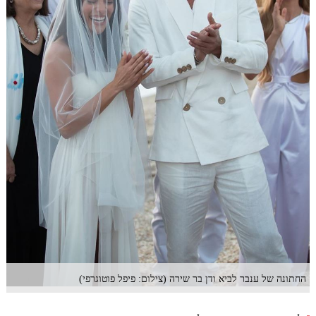
החתונה של ענבר לביא ודן בר שירה (צילום: פיפל פוטוגרפי)