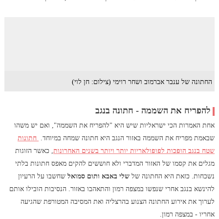
החתונה של ענבר אברמוב ושחר רוימי (צילום: חן לוי)
להפריח את השממה - חתונה בנגב
אחת האמרות הכי ישראליות שיש היא "להפריח את השממה", ואם יש משהו
שבאמת מפריח את השממה באזור הנגב היא חתונה שמחה במיוחד.
חתונות
שטח בנגב הופכות לפופולאריות יותר ויותר בשנים האחרונות
, כאשר הזוגות
מגלים את קסמו של האזור המדברי ולא חוששים להקים מאפס חתונות בלתי
נשכחות. כזאת היא החתונה של
שלי באבא ותום סמואל
שחשבו על הרעיון
להינשא בנגב אחרי שנפשו במצפה רמון והתאהבו באזור. הנסיבות הובילו אותם
לערוך את אירוע החתונה הצנוע בהרצליה ואת המסיבה המטורפת שהגיעה
אחריו - במצפה רמון.