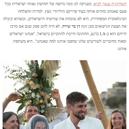
השחקנית ענבר לביא
, מעניקה לנו מנה גדושה של תחושת גאווה ישראלית בכל
פעם שאנחנו מזהים אותה בעוד פרויקט הוליוודי נוצץ. למרות ההצלחה
הבינלאומית המסחררת, היא לא שוכחת את שורשיה הישראלים, וכשהיא קיבלה
את הצעת הנישואים מבן זוגה
דן בר שירה
, לא היה להם ספק שגם אם מרכז
חייהם הוא ב-LA כרגע, החתונה חייבת להתקיים בישראל, "אנחנו ישראלים
ומאוד מחוברים לשורשים שלנו שהפכו אותנו למה שאנחנו", היא משתפת
אותנו.