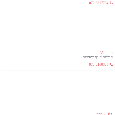
072-3317734
ויה - Via
חבילות חורף מיוחדות
072-2160325
SERA סרה