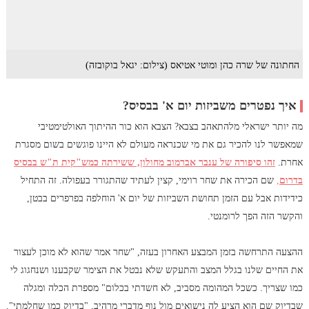
החתונה של שרה כהן ומוטי אטיאס (צילום: יגאל בוקובזה)
איך נפטרים משביזות יום א' בבסיס?
מה יותר ישראלי מלהתאהב בצבא? הצבא הוא כור ההיתוך האולטימטיבי
שמאפשר לנו להכיר גם את מי שכנראה מעולם לא היינו פוגשים בשום מסגרת
אחרת.
זהו סיפורה של ענבר אברמוב מחולון, ששירתה כמש"קית ת"ש בבסיס
בדרום
,
שם הכירה את שחר רוימי, קצין לעתיד שהתגורר בעפולה. זה התחיל
כידידות אבל עם הזמן תחושת השביזות של יום א' הוחלפה בפרפרים בבטן,
והקשר הזה הפך לרומנטי.
ההצעה התרחשה בזמן המבצע האחרון בעזה, "שחר אמר שהוא לא מוכן לעצור
את החיים שלנו בגלל המצב והתעקש שלא נבטל את הצימר שקבענו ושנחגוג לי
כמו שצריך. כשכל המהומה מסביב, לא חשדתי בכלום" מספרת הכלה ומגלה
שבדיוק שם הוא הציע לה נישואים מול נוף מדברי מרהיב, "בדיוק כמו שחלמתי".