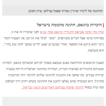
החתונה של לינדזי שרגיין ונמרוד פאטל (צילום: עידן חסון)
היכרות בווגאס, חתונה מהממת בישראל
שרה כהן ומוטי אטיאס התגוררו בווגאס כמה שנים
לפני שהכירו זה את זו,
בארוחת שישי אצל חברים משותפים. "מוטי לכלך את הג'ינס, אני הצעתי חומר
ניקוי והוא ביקש את המספר. אחרי שבועיים יצאנו לדייט שהפך להכי טוב בחיי",
היא משתפת.
הצעת הנישואים התרחשה באגם שנמצא בסמוך לביתם המשותף בוגאס, ולמרות
ששניהם מתגוררים בארצות הברית, הבחירה בחתונה ישראלית הייתה טבעית
וברורה עבורם. מה שהפך את ההכנות לחתונה שלהם להרבה יותר מורכבות
מהרגיל, היא העובדה שהם נאלצו לתכנן את החתונה בשלט רחוק דרך הטלפון.
ומה קרה בסוף?
חתונה יפיפיה במתחם האירועים הנוצץ גבריאל.