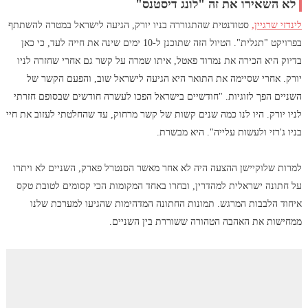
לא השאירו את זה "לונג דיסטנס"
לינדזי שרגיין,
סטודנטית שהתגוררה בניו יורק, הגיעה לישראל במטרה להשתתף
בפרויקט "תגלית". הטיול הזה שתוכנן ל-10 ימים שינה את חייה לעד, כי כאן
בדיוק היא הכירה את נמרוד פאטל, איתו שמרה על קשר גם אחרי שחזרה לניו
יורק. אחרי שסיימה את התואר היא הגיעה לישראל שוב, והפעם הקשר של
השניים הפך לזוגיות. "חודשיים בישראל הפכו לעשרה חודשים שבסופם חזרתי
לניו יורק. היו לנו כמה שנים קשות של קשר מרחוק, עד שהחלטתי לעזוב את חיי
בניו ג'רזי ולעשות עלייה". היא מבשרת.
למרות שלוקיישן ההצעה היה לא אחר מאשר הסנטרל פארק, השניים לא ויתרו
על חתונה ישראלית למהדרין, ובחרו באחד המקומות הכי קסומים לטובת טקס
איחוד הלבבות המרגש. תמונות החתונה המדהימות שהגיעו למערכת שלנו
ממחישות את האהבה הטהורה ששוררת בין השניים.