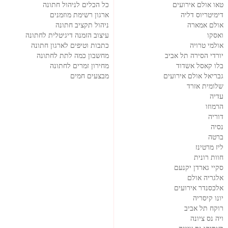
טאו אולם אירועים
כל הכלים לניהול חתונה
דימיטריוס דליה
ארגון רשימת מוזמנים
אולם אמארה
ניהול תקציב חתונה
ואסקו
עיצוב הזמנה דיגיטלית לחתונה
אולמי טרויה
כתבות וטיפים לארגון חתונה
יורדי הסירה תל אביב
מחשבון כמה לתת לחתונה
בלו קאסל אשדוד
מחירון זמרים לחתונה
גבריאל אולם אירועים
מבצעים חמים
שלומית אזרד
עדיה
הרמוזו
דוריה
נסיה
ברטה
ליז מרטינז
חוות רונית
סקיי גארדן יקנעם
אלגריה אולם
אלכסנדר אירועים
יונו קיסריה
רוקח תל אביב
ויה נס ציונה