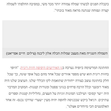
בקבלת הפנים לבשתי שמלה צמודה יותר מבד משי, במסיבה החלפתי לשמלה
קצרה ונפוחה שנתנה מראה מאוד בובתי".
השמלה השנייה מאת מעצב שמלות הכלה אלון ליבנה (צילום: חיים אפריאט)
החתונה המרשימה ביופיה נערכה ב
גן האירועים היפיפה חוות רונית
. "היופי
בחוות רונית הוא שיש מספר אזורים שכל אחד מהם בעל אופי שונה, כך שכל
חלק בחתונה עוצב בצורה ייחודית שתואמת לקו הכללי שלנו. העיצוב שלנו היה
מאוד רומנטי וכלל הרבה פרחים בגווני פסטל ומנורות קטנות- המוטיב המרכזי
היה ״יער קסום״ ושילבנו תמונות זוגיות על העצים, גחליליות קטנות וספרים
עתיקים. דניאל ביקש שבכניסה לחופה יהיה מעין ״שער״ שדרכו נכנס- זה אחד
האלמנטים הכי מיוחדים אצלנו".