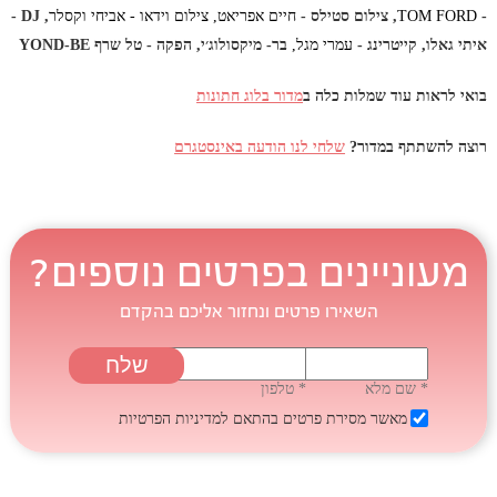
-
TOM FORD
, צילום סטילס -
חיים אפריאט, צילום וידאו - אביחי וקסלר
, DJ -
איתי גאלו, קייטרינג -
עמרי מגל,
בר- מיקסולוג׳י, הפקה - טל שרף YOND-BE
בואי לראות עוד שמלות כלה ב
מדור בלוג חתונות
רוצה להשתתף במדור?
שלחי לנו הודעה באינסטגרם
מעוניינים בפרטים נוספים?
השאירו פרטים ונחזור אליכם בהקדם
* שם מלא
* טלפון
מאשר מסירת פרטים בהתאם
למדיניות הפרטיות