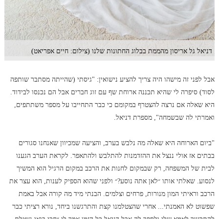
דניאל גל אריסון מהממת בבלוג החתונות שלנו (צילום: חיים אפריאט)
אבל לפני זה מישהו היה צריך להציע נישואין: "גיסתי (שהייתה מסתבר שותפה
לסוד) סיפרה לי שהיא תכננה ארוחת שף עם זוג חברים אבל הם נכנסו לבידוד.
היא שאלה אם נרצה להצטרף במקומם כי כבר התחייבו על מספר משתתפים,
ואמרתי לה שבשמחה", מספרת דניאל.
"ביום הארוחה היא שאלה מה נלבש בערב, והציעה שמכיוון שאנחנו סגורים
בבתים אז אולי ננצל את ההזדמנות להתלבש ולהתאפר. לקראת הערב הגענו
לבית של המשפחה, רק שבמקום לחנות את הרכב במקום הרגיל הוא המשיך
לנסוע. שאלתי אותו ״לאן אתה נוסע?״ ולפני שהוא הספיק לענות, הוא עצר את
הרכב וראיתי המון מנורות, פרחים וצלמים. הבנתי מיד מה קורה אבל באמת
שפשוט לא האמנתי... אחרי שהצטלמנו קצת והתרגשנו ביחד, נורא רציתי כבר