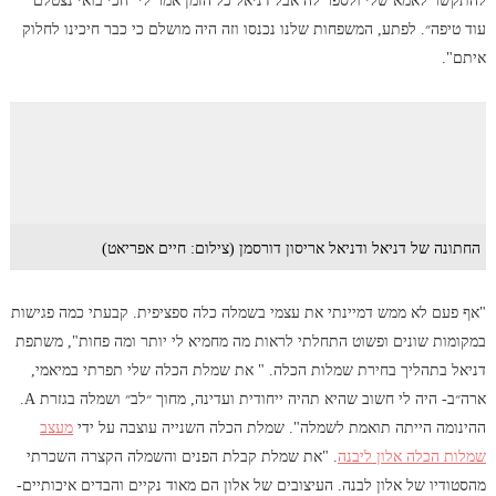
להתקשר לאמא שלי ולספר לה אבל דניאל כל הזמן אמר לי ״חכי בואי נצטלם
עוד טיפה״. לפתע, המשפחות שלנו נכנסו וזה היה מושלם כי כבר חיכינו לחלוק
איתם".
החתונה של דניאל ודניאל אריסון דורסמן (צילום: חיים אפריאט)
"אף פעם לא ממש דמיינתי את עצמי בשמלה כלה ספציפית. קבעתי כמה פגישות
במקומות שונים ופשוט התחלתי לראות מה מחמיא לי יותר ומה פחות", משתפת
דניאל בתהליך בחירת שמלות הכלה. " את שמלת הכלה שלי תפרתי במיאמי,
ארה״ב- היה לי חשוב שהיא תהיה ייחודית ועדינה, מחוך ״לב״ ושמלה בגזרת A.
ההינומה הייתה תואמת לשמלה". שמלת הכלה השנייה עוצבה על ידי
מעצב
שמלות הכלה אלון ליבנה
. "את שמלת קבלת הפנים והשמלה הקצרה השכרתי
מהסטודיו של אלון לבנה. העיצובים של אלון הם מאוד נקיים והבדים איכותיים-