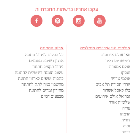
עקבו אחרינו ברשתות החברתיות
אולמות וגני אירועים מומלצים
ארגון החתונה
טאו אולם אירועים
כל הכלים לניהול חתונה
דימיטריוס דליה
ארגון רשימת מוזמנים
אולם אמארה
ניהול תקציב חתונה
ואסקו
עיצוב הזמנה דיגיטלית לחתונה
אולמי טרויה
כתבות וטיפים לארגון חתונה
יורדי הסירה תל אביב
מחשבון כמה לתת לחתונה
בלו קאסל אשדוד
מחירון זמרים לחתונה
גבריאל אולם אירועים
מבצעים חמים
שלומית אזרד
עדיה
הרמוזו
דוריה
נסיה
ברטה