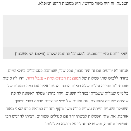
הטבעת. זה היה מאוד מרגש", היא מסכמת הרגע המופלא.
שלי ורותם סניידר מוכנים לפסטיבל החתונה שלהם (צילום: שי אשכנזי)
אנחנו לא יודעים אם זה היה מכוון, אבל שלי, שאוהבת פסטיבלים בינלאומיים,
בחרה ללבוש שתי שמלות של ה
מעצבת הבינלאומית - ענבל דרור
, והיו לה סיבות
טובות: "זו תפירה עילית שלא רואים הרבה. הגעתי אליה עם כמה תמונות של
כל מיני שמלות ששמרתי במהלך השנים, ויחד בחרנו שמלה ראשונה לחופה
שהיתה שקופה ומנצנצת, עם וולנים של משי שיוצרים מראה כפרי ונשפך.
השמלה השנייה הייתה עשויה כולה משי שקוף ותחרה במראה בוהו שאני מאוד
אוהבת. את שתי השמלות לבשתי יחד עם סנדלים שטוחים, רציתי להרגיש הכי
חופשיה ונינוחה, ופשוט להתהלך על הדשא בקלילות".