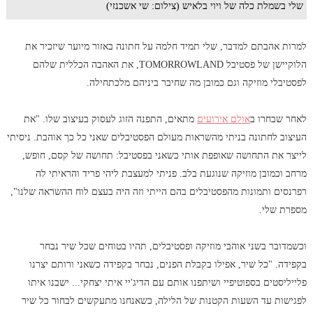
שלי בשמלת כלה של ויוי בלאיש (צילום: שי אשכנזי)
למרות אהבתם למדבר, שלי תמיד חלמה על חתונה באזור מיוער שיזכיר את
הלוקיישן של פסטיבל TOMORROWLAND, את האהבה הכללית שלהם
לפסטיבלי מוזיקה וגם כמובן מה שחיבר ביניהם מלכתחילה.
לאחר שבחרו ב
אולם אירועים
מתאים, התפנה הזוג לעסוק בעיצוב שלו. "את
העיצוב לחתונה בניתי מהשראות מעולם הפסטיבלים שאני כל כך אוהבת. ניסיתי
לייצר את התחושה שאופפת אותי כשאני בפסטיבל: תחושה של קסם, חופש,
מרחב וכמובן מוזיקה שנוגעת בלב. פניתי למעצבת ליהי פריד והראיתי לה
רפרנסים ותמונות מהפסטיבלים בהם הייתי וזה היה בעצם לוח ההשראה שלנו",
מספרת שלי.
וכשמדובר בשני אוהבי מוזיקה ופסטיבלים, תהיו בטוחים שכל שיר נבחר
בקפידה. "כל שיר, אפילו בקבלת הפנים, נבחר בקפידה כשאני ורותם יצרנו
פלייליסטים בספוטיפיי ושיתפנו אותם עם הדיג'יי איתי יצחקי... ישבנו איתו
לפגישות עד השעות הקטנות של הלילה, כשאנחנו מתעקשים לבחור כל שיר