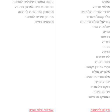
ואסקו
עיצוב הזמנה דיגיטלית לחתונה
אולמי טרויה
כתבות וטיפים לארגון חתונה
יורדי הסירה תל אביב
מחשבון כמה לתת לחתונה
בלו קאסל אשדוד
מחירון זמרים לחתונה
גבריאל אולם אירועים
מבצעים חמים
שלומית אזרד
עדיה
הרמוזו
דוריה
נסיה
ברטה
ליז מרטינז
חוות רונית
סקיי גארדן יקנעם
אלגריה אולם
אלכסנדר אירועים
יונו קיסריה
רוקח תל אביב
ויה נס ציונה
באסיקו נס ציונה
מקום לחתונה
שמלות כלה וערב