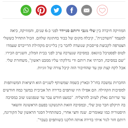
המוזיקה חיברה בין
שלי גזנבי ורותם סניידר
לפני כ-6 שנים, והמוזיקה, כיאה
למעמד "השדכנית", קיבלה מקום של כבוד בחתונה שלהם. הכול התחיל כששלי
הצטרפה לקבוצת פייסבוק שנועדה לחבר בין בליינים מקהילת הרייברס שעמדו
לטוס לפסטיבל בווגאס. במסיבה שנערכה ערב לפני בבית המלון, השניים הכירו.
"שם במסיבה, הכרתי את רותם ודי נדלקתי עליו ממבט ראשון", משחזרת שלי.
אבל לקח קצת זמן עד שהחיבור הזה קיבל צורה של זוגיות.
החברות נמשכה בחו"ל ובארץ כשמה שמשותף לשניים הוא היציאות המשותפות
למסיבות הקהילה. הם אפילו היו שותפים בדירה תל אביבית במשך כמה חודשים
עד שרותם נאלץ לעזוב להרצליה. "כמעט חודש עבר עד שנפגשנו שוב במסיבה
בה תיקלט חבר טוב שלי, ובמסיבה הזאת התנשקנו בפעם הראשונה והשאר
היסטוריה כמו שאומרים. שנה וחצי אחרי, כשהתחיל הסגר הראשון של הקורונה,
רותם חזר לגור איתי בדירה אותה חלקנו כשותפים בעבר".