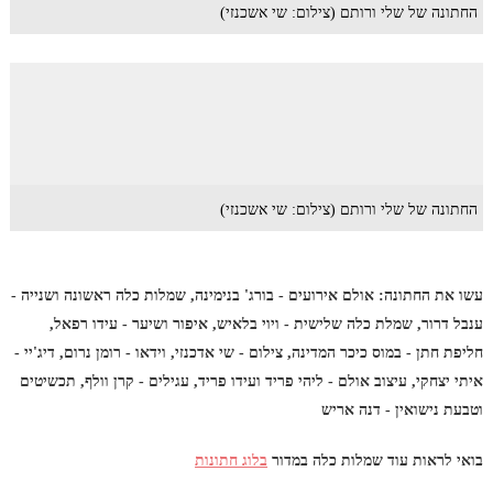
החתונה של שלי ורותם (צילום: שי אשכנזי)
החתונה של שלי ורותם (צילום: שי אשכנזי)
עשו את החתונה: אולם אירועים - בורג' בנימינה, שמלות כלה ראשונה ושנייה -
ענבל דרור, שמלת כלה שלישית - ויוי בלאיש, איפור ושיער - עידו רפאל,
חליפת חתן - במוס כיכר המדינה, צילום - שי אדכנזי, וידאו - רומן נרום, דיג'יי -
איתי יצחקי, עיצוב אולם - ליהי פריד ועידו פריד, עגילים - קרן וולף, תכשיטים
וטבעת נישואין - דנה אריש
בואי לראות עוד שמלות כלה במדור
בלוג חתונות