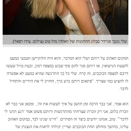
שלי גזנבי סניידר בבלוג החתונות של וואלה! מזל טוב (צילום: עידו רפאל)
המקום האהוב על רותם ושלי הוא המדבר, והוא היה הלוקיישן הטבעי כמעט
להצעת הנישואין. אז רותם סגר להם סוף שבוע במצפה רמון, ובעת טיול שעשו
דרכם למצפה הכוכבים, זה קרה. שלי כל כך התרגשה שהיא כמעט לא אפשרה
לו להציע כמו שצריך. "פתאום רותם כרע ברך, החזיק לי את הידיים והתחיל
לדבר.
הוא אמר, 'אני כבר הרבה זמן חושב על איך לעשות את זה', ומכאן אני כבר לא
זוכרת כלום, אני רק זוכרת שצרחתי מהתרגשות ורותם פשוט אמר 'רגע תתני לי
לדבר'". טוב, אנחנו יודעים כיצד זה הסתיים. "היינו שנינו לבד, במקום האהוב
עלינו, בחושך מוחלט תחת הכוכבים ועדיין יכולתי לראות את הנצנוץ של