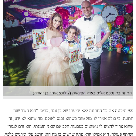
חתונה בקונספט אליס בארץ הפלאות (צילום: אוהד בן יהודה)
פפי תיכננה את כל החתונה ללא ידיעתו של בן זוגה, כריס: "הוא חשד שזה
חתונה, כי כולם אמרו לו 'מזל טוב' כשהוא נכנס לאולם. מה שהוא לא ידע, זה
שהוא צריך להציע לי נישואים בטבעות חלב אם שאני הזמנתי. הוא זרם לגמרי
ושיתף פעולה. הוא אפילו קרא פתק שרשום בו מה הוא חושב עלי ומרגיש כלפיי.