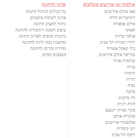
אולמות וגני אירועים מומלצים
ארגון החתונה
טאו אולם אירועים
כל הכלים לניהול חתונה
דימיטריוס דליה
ארגון רשימת מוזמנים
אולם אמארה
ניהול תקציב חתונה
ואסקו
עיצוב הזמנה דיגיטלית לחתונה
אולמי טרויה
כתבות וטיפים לארגון חתונה
יורדי הסירה תל אביב
מחשבון כמה לתת לחתונה
בלו קאסל אשדוד
מחירון זמרים לחתונה
גבריאל אולם אירועים
מבצעים חמים
שלומית אזרד
עדיה
הרמוזו
דוריה
נסיה
ברטה
ליז מרטינז
חוות רונית
סקיי גארדן יקנעם
אלגריה אולם
אלכסנדר אירועים
יונו קיסריה
רוקח תל אביב