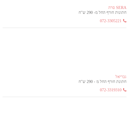
SERA סרה
חתונות חורף החל מ- 290 ש"ח
072-3305221
גבריאל
חתונת חורף החל מ - 290 ש"ח
072-3319310