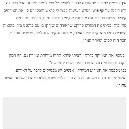
איך גורמים לסיפור מהאגדות להפוך למציאות? פפי לגמרי תיכננה הכל בקפידה
ולא דילגה על אף פרט: "מלא רעיונות קפצו לי לראש והכל זרם לי. את האורחים
קיבלו דמויות הסיפור עם מבחנות קוקטיילים צבעוניים, פרחים עם פנים
מחייכות, בניתי את המגרש קריקט שהאורחים שיחקו בו עם פלמנגו ביד, כיסאות
הפוכים נתלו מהתקרה של האולם, מגבעת ענקית שנתלתה, פרפרים זוהרים,
הכל היה קסום ומיוחד ועוד".
"בנוסף, את המוזיקה בחרתי, רציתי שהיא תהיה מיוחדת ומוזרה גם. היו המון
רקדנים ואורחים על הרחבה, היה פשוט קסם שם".
פפי מסכמת את האירוע המיוחד: "אנשים לא מפסיקים לדבר על האירוע.
הגשמתי עוד חלום משוגע, זה היה ערב בלתי נשכח, מלא באהבה, שמחה ואושר
טהור".