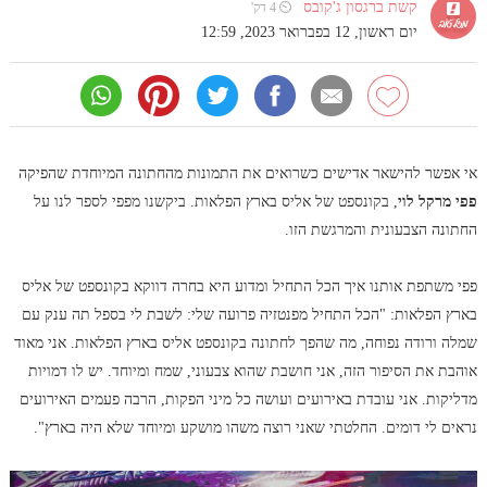
קשת ברגסון ג'קובס
⏲ 4 דק'
יום ראשון, 12 בפברואר 2023, 12:59
אי אפשר להישאר אדישים כשרואים את התמונות מהחתונה המיוחדת שהפיקה
פפי מרקל לוי
, בקונספט של אליס בארץ הפלאות. ביקשנו מפפי לספר לנו על
החתונה הצבעונית והמרגשת הזו.
פפי משתפת אותנו איך הכל התחיל ומדוע היא בחרה דווקא בקונספט של אליס
בארץ הפלאות: "הכל התחיל מפנטזיה פרועה שלי: לשבת לי בספל תה ענק עם
שמלה ורודה נפוחה, מה שהפך לחתונה בקונספט אליס בארץ הפלאות. אני מאוד
אוהבת את הסיפור הזה, אני חושבת שהוא צבעוני, שמח ומיוחד. יש לו דמויות
מדליקות. אני עובדת באירועים ועושה כל מיני הפקות, הרבה פעמים האירועים
נראים לי דומים. החלטתי שאני רוצה משהו מושקע ומיוחד שלא היה בארץ".