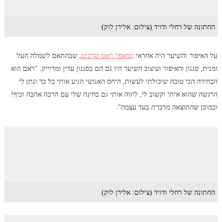
החתונה של רחלי ודויד (צילום: אלירן לוק)
על האיפור והשיער היה אחראי
המאפר ראם שרביט
, שבהתאם לשמלה העל
זמנית, סגנון והאיפור ועיצוב השיער היו גם הם בסגנון עדין ומדוייק. "ראם הוא
הבחירה הכי טובה שיכולתי לעשות, היחס האנושי הגיע אותי כל כך ונתן לי
הרגשה שהוא איתי וקשוב לי, ליווה אותי גם בחינה שלי עם הרבה אהבה וכיף!
וכמובן שהתוצאה מדברת בעד עצמה".
החתונה של רחלי ודויד (צילום: אלירן לוק)