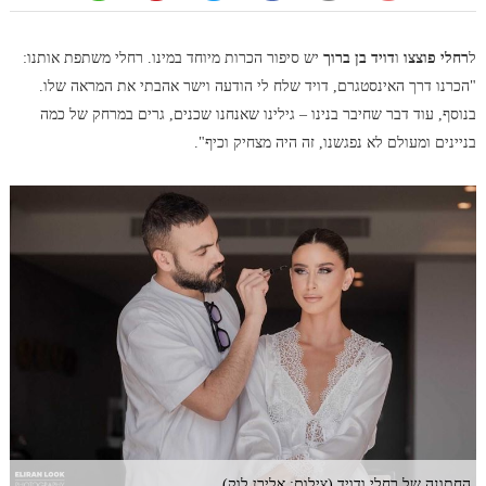
ל
רחלי פוצצו
ו
דויד בן ברוך
יש סיפור הכרות מיוחד במינו. רחלי משתפת אותנו:
"הכרנו דרך האינסטגרם, דויד שלח לי הודעה וישר אהבתי את המראה שלו.
בנוסף, עוד דבר שחיבר בנינו – גילינו שאנחנו שכנים, גרים במרחק של כמה
בניינים ומעולם לא נפגשנו, זה היה מצחיק וכיף".
החתונה של רחלי ודויד (צילום: אלירן לוק)