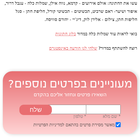
עשו את החתונה: אולם אירועים - קדמא, נווה אילן, שמלות כלה - ענבל דרור,
איפור ושיער- ראם שרביט, תכשיטים - תכשיטי קורל, חליפת חתן - סגל
חליפות חתן, צילום - אלירן לוק, דיג'יי - יהורם סוויסה.
בואי לראות עוד שמלות כלה במדור
בלוג חתונות
רוצה להשתתף במדור?
שלחי לנו הודעה באינסטגרם
מעוניינים בפרטים נוספים?
השאירו פרטים ונחזור אליכם בהקדם
* שם מלא
* טלפון
מאשר מסירת פרטים בהתאם
למדיניות הפרטיות