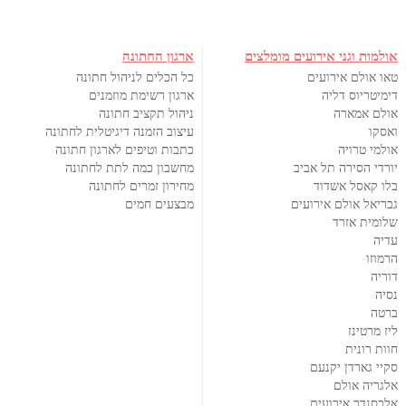
אולמות וגני אירועים מומלצים
ארגון החתונה
טאו אולם אירועים
כל הכלים לניהול חתונה
דימיטריוס דליה
ארגון רשימת מוזמנים
אולם אמארה
ניהול תקציב חתונה
ואסקו
עיצוב הזמנה דיגיטלית לחתונה
אולמי טרויה
כתבות וטיפים לארגון חתונה
יורדי הסירה תל אביב
מחשבון כמה לתת לחתונה
בלו קאסל אשדוד
מחירון זמרים לחתונה
גבריאל אולם אירועים
מבצעים חמים
שלומית אזרד
עדיה
הרמוזו
דוריה
נסיה
ברטה
ליז מרטינז
חוות רונית
סקיי גארדן יקנעם
אלגריה אולם
אלכסנדר אירועים