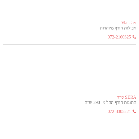
ויה - Via
חבילות חורף מיוחדות
072-2160325
SERA סרה
חתונות חורף החל מ- 290 ש"ח
072-3305221