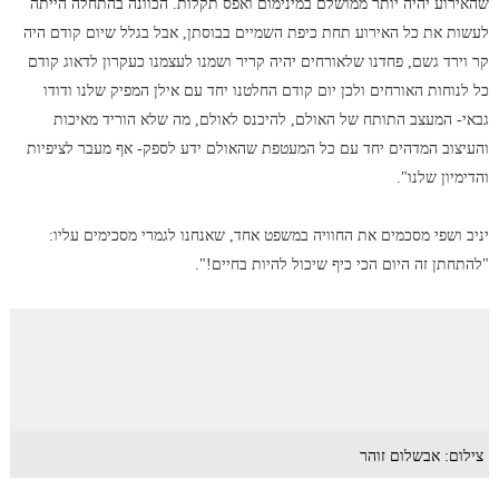
שהאירוע יהיה יותר ממושלם במינימום ואפס תקלות. הכוונה בהתחלה הייתה
לעשות את כל האירוע תחת כיפת השמיים בבוסתן, אבל בגלל שיום קודם היה
קר וירד גשם, פחדנו שלאורחים יהיה קריר ושמנו לעצמנו כעקרון לדאוג קודם
כל לנוחות האורחים ולכן יום קודם החלטנו יחד עם אילן המפיק שלנו ודודו
גבאי- המעצב התותח של האולם, להיכנס לאולם, מה שלא הוריד מאיכות
והעיצוב המדהים יחד עם כל המעטפת שהאולם ידע לספק- אף מעבר לציפיות
והדימיון שלנו".
יניב ושפי מסכמים את החוויה במשפט אחד, שאנחנו לגמרי מסכימים עליו:
"להתחתן זה היום הכי כיף שיכול להיות בחיים!".
צילום: אבשלום זוהר