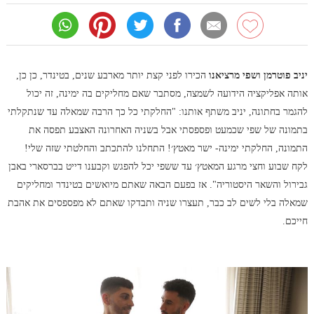
יניב פוטרמן ושפי מרציאנו
הכירו לפני קצת יותר מארבע שנים, בטינדר, כן כן,
אותה אפליקציה הידועה לשמצה, מסתבר שאם מחליקים בה ימינה, זה יכול
להגמר בחתונה, יניב משתף אותנו: "החלקתי כל כך הרבה שמאלה עד שנתקלתי
בתמונה של שפי שכמעט ופספסתי אבל בשניה האחרונה האצבע תפסה את
התמונה, החלקתי ימינה- ישר מאטץ׳! התחלנו להתכתב והחלטתי שזה שלי!
לקח שבוע וחצי מרגע המאטץ׳ עד ששפי יכל להפגש וקבענו דייט בברסארי באבן
גבירול והשאר היסטוריה". אז בפעם הבאה שאתם מיואשים בטינדר ומחליקים
שמאלה בלי לשים לב כבר, תעצרו שניה ותבדקו שאתם לא מפספסים את אהבת
חייכם.