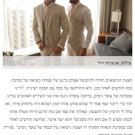
צילום: אבשלום זוהר
הצעת הנישואים החלה להתבשל אצלם ברגע של שמחה בשיאה של מסיבה,
כמה חודשים לאחר מכן, היא התרחשה על במה עם הפקה רצינית: "היינו
במסיבה של עופר ניסים, ברחבה עופרה ניגנה את שני השירים האהובים עלינו,
תוך כדי ריקוד שפי אמר לי שהוא אוהב אותי המון ושהוא היה מתחתן איתי, ואז
עלה לי הרעיון של ההצעה- שאלתי את שפי אם בזה הרגע הייתי מעלה אותו
לבמה ומציע לו אם הוא היה מסכים? והוא ישר אישר, שלושה חודשים לאחר
מכן במסיבת הגאווה הפקתי לו הצעת נישואין על הבמה של עופר ניסים". סגירת