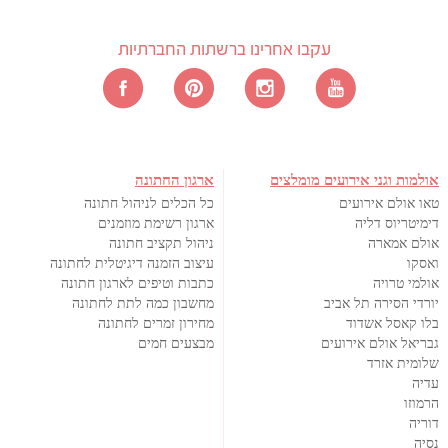
עקבו אחרינו ברשתות החברתיות
אולמות וגני אירועים מומלצים
ארגון החתונה
טאו אולם אירועים
כל הכלים לניהול חתונה
דימיטריוס דליה
ארגון רשימת מוזמנים
אולם אמארה
ניהול תקציב חתונה
ואסקו
עיצוב הזמנה דיגיטלית לחתונה
אולמי טרויה
כתבות וטיפים לארגון חתונה
יורדי הסירה תל אביב
מחשבון כמה לתת לחתונה
בלו קאסל אשדוד
מחירון זמרים לחתונה
גבריאל אולם אירועים
מבצעים חמים
שלומית אזרד
עדיה
הרמוזו
דוריה
נסיה