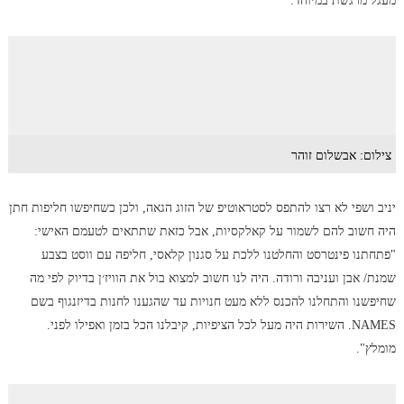
מעגל מרגשת במיוחד.
צילום: אבשלום זוהר
יניב ושפי לא רצו להתפס לסטראוטיפ של הזוג הגאה, ולכן כשחיפשו חליפות חתן
היה חשוב להם לשמור על קאלקסיות, אבל כזאת שתתאים לטעמם האישי:
"פתחתנו פינטרסט והחלטנו ללכת על סגנון קלאסי, חליפה עם ווסט בצבע
שמנת/ אבן ועניבה ורודה. היה לנו חשוב למצוא בול את הוויז׳ן בדיוק לפי מה
שחיפשנו והתחלנו להכנס ללא מעט חנויות עד שהגענו לחנות בדיזנגוף בשם
NAMES. השירות היה מעל לכל הציפיות, קיבלנו הכל בזמן ואפילו לפני.
מומלץ".