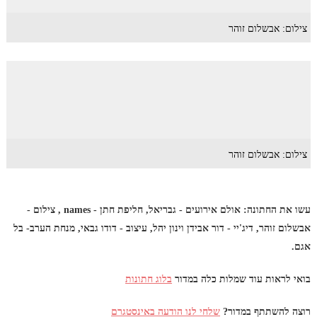
צילום: אבשלום זוהר
צילום: אבשלום זוהר
עשו את החתונה: אולם אירועים - גבריאל, חליפת חתן - names , צילום -
אבשלום זוהר, דיג'יי - דור אבידן וינון יהל, עיצוב - דודו גבאי, מנחת הערב- בל
אגם.
בואי לראות עוד שמלות כלה במדור
בלוג חתונות
רוצה להשתתף במדור?
שלחי לנו הודעה באינסטגרם