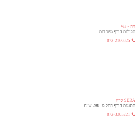
ויה - Via
חבילות חורף מיוחדות
072-2160325
SERA סרה
חתונות חורף החל מ- 290 ש"ח
072-3305221