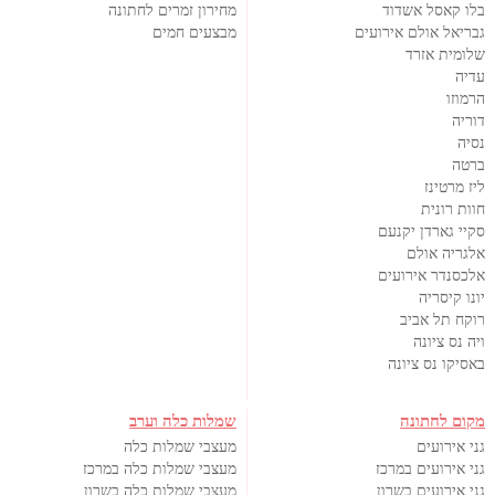
בלו קאסל אשדוד
מחירון זמרים לחתונה
גבריאל אולם אירועים
מבצעים חמים
שלומית אזרד
עדיה
הרמוזו
דוריה
נסיה
ברטה
ליז מרטינז
חוות רונית
סקיי גארדן יקנעם
אלגריה אולם
אלכסנדר אירועים
יונו קיסריה
רוקח תל אביב
ויה נס ציונה
באסיקו נס ציונה
מקום לחתונה
שמלות כלה וערב
גני אירועים
מעצבי שמלות כלה
גני אירועים במרכז
מעצבי שמלות כלה במרכז
גני אירועים בשרון
מעצבי שמלות כלה בשרון