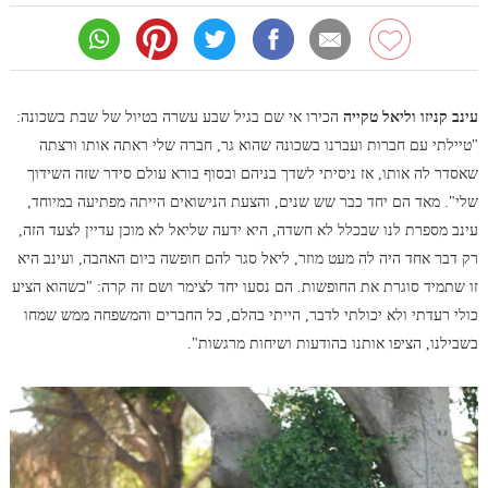
עינב קניזו וליאל טקייה
הכירו אי שם בגיל שבע עשרה בטיול של שבת בשכונה:
"טיילתי עם חברות ועברנו בשכונה שהוא גר, חברה שלי ראתה אותו ורצתה
שאסדר לה אותו, אז ניסיתי לשדך בניהם ובסוף בורא עולם סידר שזה השידוך
שלי". מאד הם יחד כבר שש שנים, והצעת הנישואים הייתה מפתיעה במיוחד,
עינב מספרת לנו שבכלל לא חשדה, היא ידעה שליאל לא מוכן עדיין לצעד הזה,
רק דבר אחד היה לה מעט מוזר, ליאל סגר להם חופשה ביום האהבה, ועינב היא
זו שתמיד סוגרת את החופשות. הם נסעו יחד לצימר ושם זה קרה: "כשהוא הציע
כולי רעדתי ולא יכולתי לדבר, הייתי בהלם, כל החברים והמשפחה ממש שמחו
בשבילנו, הציפו אותנו בהודעות ושיחות מרגשות".