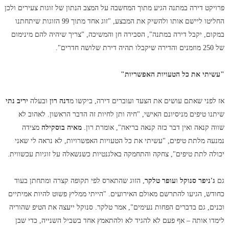
פרויקט דירה במתנה הגיע מתוך המחשבה על המצב הנתון של זוגות צעירים ולכן
החליטו ליישם אותו ולהשיק את המבצע, "זוג אחד מתוך 99 הזוגות שיתחתנו
במקום, יקבל דירה במתנה", הסבירה חן והמשיכה, "צריך שיהיה להם מינימום
של 250 מוזמנים והדירה שיקבלו תהיה דירת שלושה חדרים".
"עשיתי את כל הטעויות האפשריות"
אז לפני שאתם עושים את הצעד ועוברים דירה, ביקשו מ
דנה רון
ובעלה
יריב נתי
שיתנו טיפים מניסיונם האישי, "חיה ותן לחיות זה הדבר הראשון. לאהוב לא
שווה קנאה ואין דבר כזה קנאה בריאה", אומרת רון.
מאיה בוסקילה
מצידה
נמנעה מלתת טיפים, "עשיתי את כל הטעויות האפשרויות, לא נראה לי שאני
יכולה לתת טיפים", צחקה והתחמקה באלגנטיות כשנשאלה על זוגיות עכשווית.
גם
ג'ניפר סנוקל
ו
עופר טלקר
, הזוג שהתארס לפי תקופה קצרה ומתחתן בעוד
כחודש, הגיעו להתרשם מאולם האירועים. "הייתי ממליץ פשוט להיות אמיתיים
וכנים, גם בדברים הפחות נעימים", אמר טלקר. סנוקל ייעצה את הטיפ שהוריה
לימדו אותה – אף פעם לא להגיד לא ולהתאמץ אחד בשביל השנייה, כדי שבן