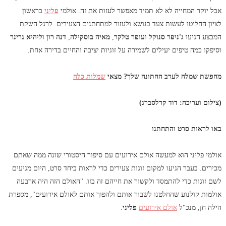
אבל יוקר המחייה לא לא תמיד מאפשר לעזות את זה. אולמי
פליני
בראשון
לציון החליטו לעשות צעד בנושא ולעזור למתחתנים הצעירים. לרגל השקת
המבצע הגיעו
ג'ניפר סנוקל
ו
עופר טלקר
,
מאיה בוסקילה
,
דנה רון
ו
ליהיא גרינר
וסיפקו כמה טיפים יעילים לשמירה על זוגיות יציבה והחיים בדירה אחת.
מחפשת שמלה לערב החתונה שלך? מצאי
שמלות כלה
(צילום ועריכה: דוד קרלסברג)
באו לראות סרט והתחתנו
אולמי פליני הוא למעשה אולם אירועים עם סיפור היסטורי שונה ממה שאתם
מכירים. בעבר הגיעו למקום זוגות צעירים כדי לראות ביחד סרט, היום מגיעים
לשם זוגות כדי להתמסד ולקשור את חייהם זה בזו. "האולם הזה היה ארבעה
אולמות קולנוע שהחלטנו לשבור אותם ולהפוך אותם לאולם אירועים", מספרת
הילה חן, מנכ"ל
אולם אירועים
פליני
.