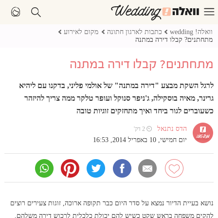
וואלה! wedding
כתבות לארגון חתונה
מקום לאירוע
מתחתנים? קבלו דירה במתנה
מתחתנים? קבלו דירה במתנה
לרגל השקת מבצע "דירה במתנה" של אולמי פליני, בדקנו עם ליהיא
גרינר, מאיה בוסקילה, ג'ניפר סנוקל ועופר טלקר ממה צריך להיזהר
כשעוברים לגור ביחד ואיך מתחזקים זוגיות טובה
הדס נתנאל
⏲ 2 דק'
יום חמישי, 10 באפריל 2014, 16:53
נושא בעיית הדיור נמצא על סדר היום כבר תקופה ארוכה, זוגות צעירים רוצים
להקים משפחה בראש שקט כשיש להם יכולת כלכלית לרכוש דירה משלהם,