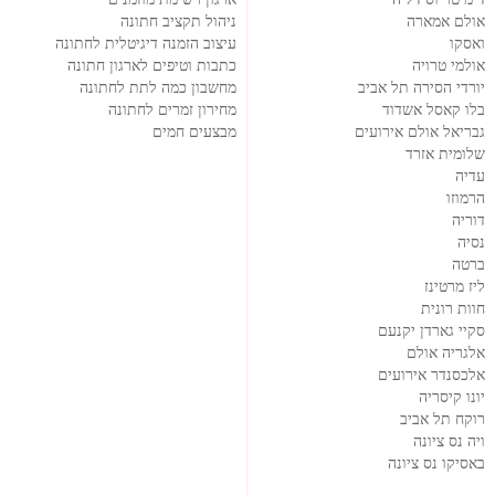
אולם אמארה
ניהול תקציב חתונה
ואסקו
עיצוב הזמנה דיגיטלית לחתונה
אולמי טרויה
כתבות וטיפים לארגון חתונה
יורדי הסירה תל אביב
מחשבון כמה לתת לחתונה
בלו קאסל אשדוד
מחירון זמרים לחתונה
גבריאל אולם אירועים
מבצעים חמים
שלומית אזרד
עדיה
הרמוזו
דוריה
נסיה
ברטה
ליז מרטינז
חוות רונית
סקיי גארדן יקנעם
אלגריה אולם
אלכסנדר אירועים
יונו קיסריה
רוקח תל אביב
ויה נס ציונה
באסיקו נס ציונה