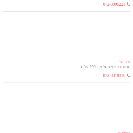
072-3305221
גבריאל
חתונת חורף החל מ - 290 ש"ח
072-3319310