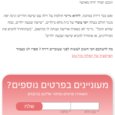
זוגכם תמיד יהיה מאושר.
ואם כבר דירה במתנה,
ליהיא גרינר
חולמת על וילה עם שישה חדרים וגינה יפה.
מנגד חולם בעלה
יוסי צוברי
על בית מלא בילדים, "שישה שבעה ילדים, כמה
שהיא תוכל". גרינר לא נשארה אדישה וענתה לו בהתאם, "כשתתחיל להביא את
המיליונים, אז אתחיל להביא שישה שבעה ילדים".
מה לדעתכם הכי חשוב לעשות לפני שעוברים דירה ? ספרו לנו בעמוד
הפייסבוק של וואלה! מזל טוב
מעוניינים בפרטים נוספים?
השאירו פרטים ונחזור אליכם בהקדם
* שם מלא
* טלפון