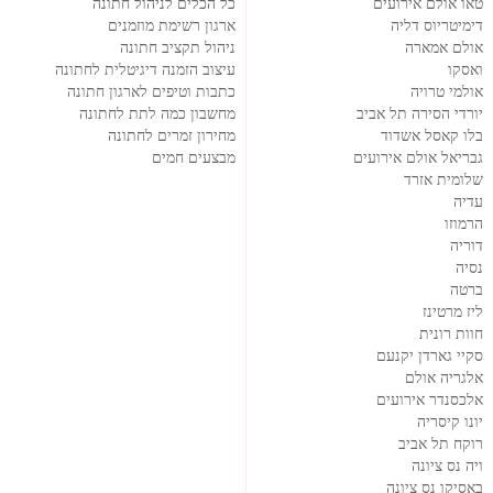
טאו אולם אירועים
כל הכלים לניהול חתונה
דימיטריוס דליה
ארגון רשימת מוזמנים
אולם אמארה
ניהול תקציב חתונה
ואסקו
עיצוב הזמנה דיגיטלית לחתונה
אולמי טרויה
כתבות וטיפים לארגון חתונה
יורדי הסירה תל אביב
מחשבון כמה לתת לחתונה
בלו קאסל אשדוד
מחירון זמרים לחתונה
גבריאל אולם אירועים
מבצעים חמים
שלומית אזרד
עדיה
הרמוזו
דוריה
נסיה
ברטה
ליז מרטינז
חוות רונית
סקיי גארדן יקנעם
אלגריה אולם
אלכסנדר אירועים
יונו קיסריה
רוקח תל אביב
ויה נס ציונה
באסיקו נס ציונה