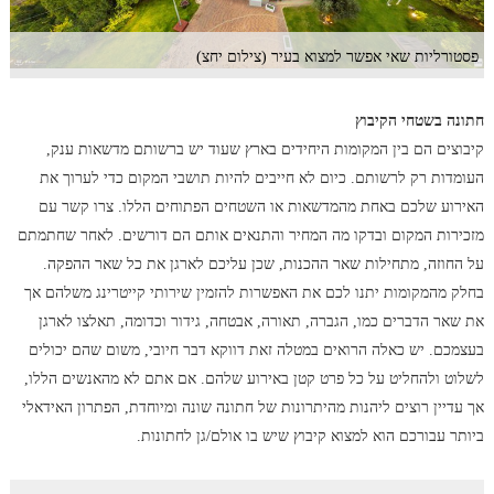
פסטורליות שאי אפשר למצוא בעיר (צילום יחצ)
חתונה בשטחי הקיבוץ
קיבוצים הם בין המקומות היחידים בארץ שעוד יש ברשותם מדשאות ענק,
העומדות רק לרשותם. כיום לא חייבים להיות תושבי המקום כדי לערוך את
האירוע שלכם באחת מהמדשאות או השטחים הפתוחים הללו. צרו קשר עם
מזכירות המקום ובדקו מה המחיר והתנאים אותם הם דורשים. לאחר שחתמתם
על החוזה, מתחילות שאר ההכנות, שכן עליכם לארגן את כל שאר ההפקה.
בחלק מהמקומות יתנו לכם את האפשרות להזמין שירותי קייטרינג משלהם אך
את שאר הדברים כמו, הגברה, תאורה, אבטחה, גידור וכדומה, תאלצו לארגן
בעצמכם. יש כאלה הרואים במטלה זאת דווקא דבר חיובי, משום שהם יכולים
לשלוט ולהחליט על כל פרט קטן באירוע שלהם. אם אתם לא מהאנשים הללו,
אך עדיין רוצים ליהנות מהיתרונות של חתונה שונה ומיוחדת, הפתרון האידאלי
ביותר עבורכם הוא למצוא קיבוץ שיש בו אולם/גן לחתונות.