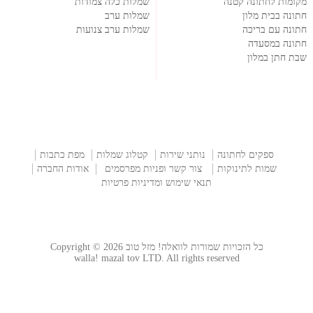
מקומות לחתונה קטנה
שמלות כלה צמודות
חתונה בבית מלון
שמלות ערב
חתונה עם בריכה
שמלות ערב צנועות
חתונה במסעדה
שבת חתן במלון
ספקים לחתונה
נותני שירות
קטלוג שמלות
מפת כתבות
שמות לתינוקות
צור קשר ופניות מפרסמים
אודות החברה
תנאי שימוש ומדיניות פרטיות
כל הזכויות שמורות לוואלה! מזל טוב Copyright © 2026
walla! mazal tov LTD. All rights reserved