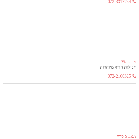
072-3317734
ויה - Via
חבילות חורף מיוחדות
072-2160325
SERA סרה