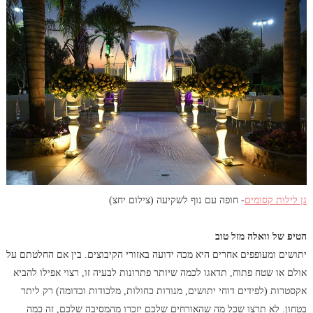
גן לילות קסומים
- חופה עם נוף לשקיעה (צילום יחצ)
הטיפ של וואלה מזל טוב
יתושים ומעופפים אחרים היא מכה ידועה באזורי הקיבוצים. בין אם החלטתם על
אולם או שטח פתוח, תדאגו לכמה שיותר פתרונות לבעיה זו, רצוי אפילו להביא
אקסטרות (לפידים דוחי יתושים, מנורות כחולות, מלכודות וכדומה) רק ליתר
בטחון. לא תרצו שכל מה שהאורחים שלכם יזכרו מהמסיבה שלכם, זה כמה