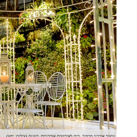
עיצוב אורבני מרהיב, בית לאירועים אורבניים, רעננה (צילום: יחצ)