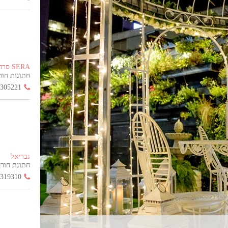
SERA סרה
חתונות חורף הח
3305221
גבריאל
חתונת חורף החל
3319310