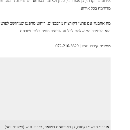
אירועים יוקרתי, גן פסטורלי, סלון ולאונג'. בסטואה יש שילוב הרמוני 
מדהימה בכל אירוע.
מה אהבנו?
עם פרטי דקורציה מהפכניים, ריהוט מהפנט שמחושב לפרט
הוא הבחירה המושלמת לכל זוג שרוצה חוויה בלתי נשכחת.
מיקום:
קיבוץ געש | 072-216-3629.
אורבני חדשני וקסום, גן האירועים סטואה, קיבוץ געש (צילום: יחצ)