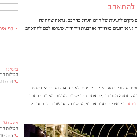
ם להתאהב
מקום לחגיגות של היום הגדול בחייכם, נראה שחתונה
ני אירועים באווירה אורבנית וייחודית שיגרמו לכם להתאהב
גני אי
באסיקו
חבילות חור
3317734
נטים עיצוביים מעץ שמיד מכניסים לאוירה או צבעים כהים שמיד
 על חתונה מסוג זה. אם אתם גם נמשכים לעיצוב העירוני הכתבה
ביותר
המעוצבים בסגנון אורבני, עכשיו כל מה שנותר לכם זה רק
ויה - Via
חבילות חור
2160325