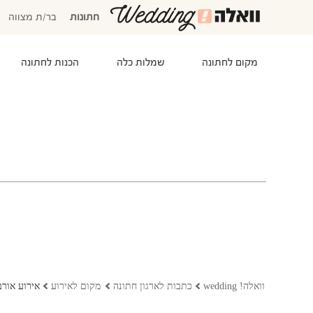
חתונות
בר/ת מצווה
מקום לחתונה
שמלות כלה
הכנות לחתונה
המוזמנים שלי
אישורי הגעה
סידור שולחנות
התקציב שלי
משימות לביצוע
המועדפים שלי
שמלות כלה
וואלה! wedding
כתבות לארגון חתונה
מקום לאירוע
אירוע אורב