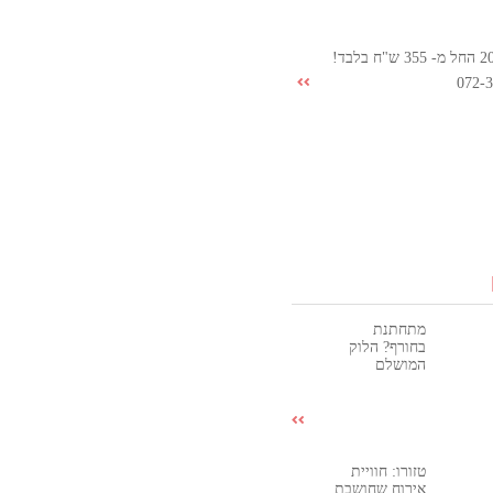
072-
מתחתנת
בחורף? הלוק
המושלם
טזורו: חוויית
אירוח שחושבת