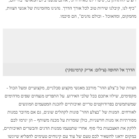
רוצים להתחתן בו, סיפרו לנו מאיה ורוני, אותם פגשנו ביום המאושר בחייהם,
"כיף לנו, קיבלנו שירות טוב לכל אורך הדרך. נהנינו מהזמינות של אנשי הצוות,
מהמקום, ומהאוכל - וכולם נהנים", הם סיכמו.
הדרך אל החופה (צילום: אריק קרמינסקי)
הצוות של ב"צלע ההר" מורכב מאנשי מקצוע סבלניים, מקצועיים ומעל הכול -
מקסימים, שילוו אתכם בכל שלבי האירוע. על התפריט מנצחים שפים מדהימים
שמשתמשים בפרודוקטים טריים ואיכותיים להכנת המטעמים המוגשים
לאורחים. המנות של "בצלע ההר" פונות לקהלים שונים, גם אם מדובר במנות
מסורתיות או מנות חדשניות, כולן שומרות על מכנה משותף – הן יגרמו לכם
ללקק את האצבעות בלי סוף. אחרי שתטעמו ממנות הדגים והבשרים האיכותיים,
במקום ידאגו להשאיר לכם טעם של עוד עם קינוחים טעימים להפליא שיוגשו