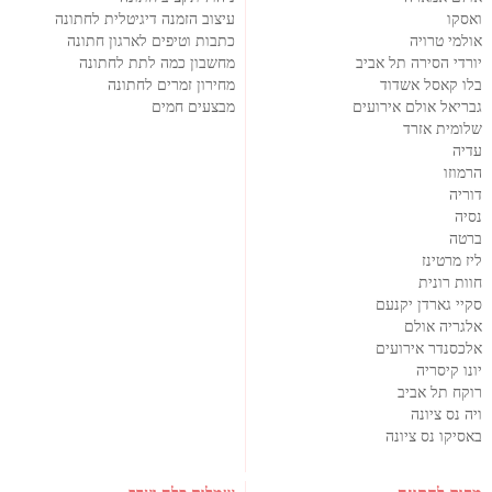
ואסקו
עיצוב הזמנה דיגיטלית לחתונה
אולמי טרויה
כתבות וטיפים לארגון חתונה
יורדי הסירה תל אביב
מחשבון כמה לתת לחתונה
בלו קאסל אשדוד
מחירון זמרים לחתונה
גבריאל אולם אירועים
מבצעים חמים
שלומית אזרד
עדיה
הרמוזו
דוריה
נסיה
ברטה
ליז מרטינז
חוות רונית
סקיי גארדן יקנעם
אלגריה אולם
אלכסנדר אירועים
יונו קיסריה
רוקח תל אביב
ויה נס ציונה
באסיקו נס ציונה