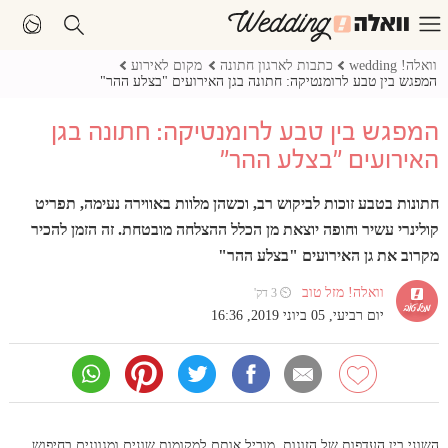
וואלה! wedding
כתבות לארגון חתונה
מקום לאירוע
המפגש בין טבע לרומנטיקה: חתונה בגן האירועים "בצלע ההר"
המפגש בין טבע לרומנטיקה: חתונה בגן
האירועים "בצלע ההר"
חתונות בטבע זוכות לביקוש רב, וכשהן מלוות באווירה נעימה, תפריט
קולינרי עשיר וחופה יוצאת מן הכלל ההצלחה מובטחת. זה הזמן להכיר
מקרוב את גן האירועים "בצלע ההר"
וואלה! מזל טוב
⏲ 3 דק'
יום רביעי, 05 ביוני 2019, 16:36
השוני בין העדפות של הזוגות, מוביל אותם למקומות שונים ומגוונים בחיפוש