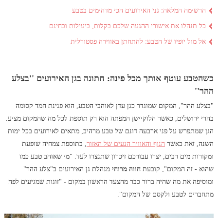
הרשימה המלאה: גני האירועים הכי מדהימים בטבע
כל תנהלו את אישורי ההגעה שלכם בקלות, ביעילות ובחינם
אל מול יופיו של הטבע: להתחתן באווירה פסטורלית
כשהטבע עוטף אותך מכל פינה: חתונה בגן האירועים ''בצלע
ההר''
"בצלע ההר", המקום שמוגדר כגן עדן לאוהבי הטבע, הוא פנינת חמד קסומה
בהרי ירושלים, כאשר הלוקיישן המפתה הוא רק תוספת לכל מה שהמקום מציע.
הגן שמתפרש על פני ארבעה דונם של טבע מרהיב, מתאים לאירועים בכל ימות
השנה, זאת כאשר
הנוף והאוויר הנעים של האזור
, בתוספת צמחיה שופעת
ומקורות מים רבים, יצרו עבורכם זיכרון שתנצרו לעד. "מי שאוהב טבע כמו
שהוא - זה המקום", קובעת
חווה מרוחי
מנהלת גן האירועים ב"צלע ההר"
ומוסיפה את מה שהיה ברור כבר מהצעד הראשון במקום - "זוגות שמגיעים לפה
מתחברים לטבע ולקסם של המקום".