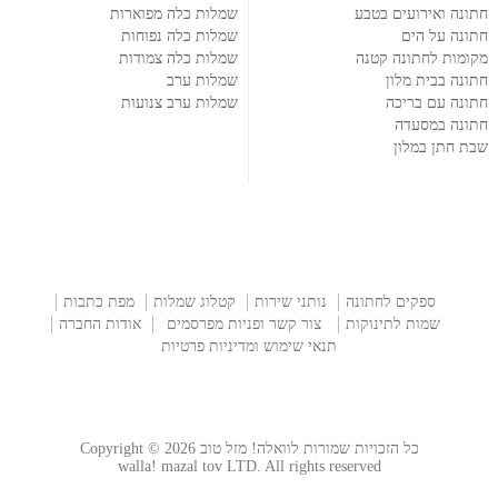
חתונה ואירועים בטבע
שמלות כלה מפוארות
חתונה על הים
שמלות כלה נפוחות
מקומות לחתונה קטנה
שמלות כלה צמודות
חתונה בבית מלון
שמלות ערב
חתונה עם בריכה
שמלות ערב צנועות
חתונה במסעדה
שבת חתן במלון
ספקים לחתונה
נותני שירות
קטלוג שמלות
מפת כתבות
שמות לתינוקות
צור קשר ופניות מפרסמים
אודות החברה
תנאי שימוש ומדיניות פרטיות
כל הזכויות שמורות לוואלה! מזל טוב Copyright © 2026
walla! mazal tov LTD. All rights reserved