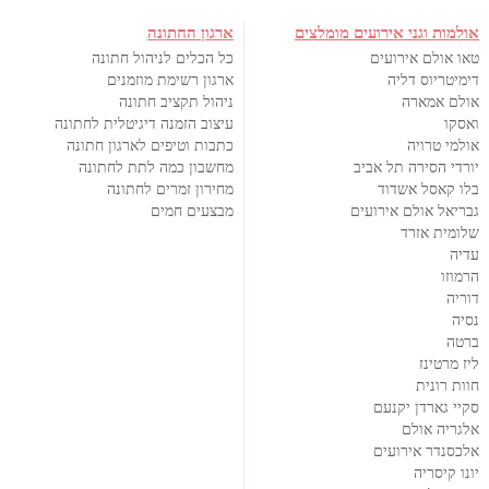
אולמות וגני אירועים מומלצים
ארגון החתונה
טאו אולם אירועים
כל הכלים לניהול חתונה
דימיטריוס דליה
ארגון רשימת מוזמנים
אולם אמארה
ניהול תקציב חתונה
ואסקו
עיצוב הזמנה דיגיטלית לחתונה
אולמי טרויה
כתבות וטיפים לארגון חתונה
יורדי הסירה תל אביב
מחשבון כמה לתת לחתונה
בלו קאסל אשדוד
מחירון זמרים לחתונה
גבריאל אולם אירועים
מבצעים חמים
שלומית אזרד
עדיה
הרמוזו
דוריה
נסיה
ברטה
ליז מרטינז
חוות רונית
סקיי גארדן יקנעם
אלגריה אולם
אלכסנדר אירועים
יונו קיסריה