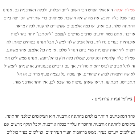
שמלת הכלה
היא אולי הפרט הכי חשוב לרוב הכלות, ולכלה האורבנית גם. אנחנו
בעד שכל כלה תלבש את מה שהיא חושבת שמתאים כדי שתרגיש הכי יפה ביום
החתונה שלה. עם זאת, יש כמה אלמנטים שעשויים להקנות לכלה מראה
אורבני. אתם בטח יודעים שרבים מרשים לעצמם "להסתכן" יותר בהחלטות
אופנתיות בערים גדולות, בתל אביב שלנו למשל, אבל אנחנו בטוחים שאתן לא
רוצות להיראות קיצוניות מדי ביום הגודל שלכן. אז מה כן? אלמנט אחד משוגע.
שמלת כלה קלאסית וסניקרס, שמלת כלה ולק בוהק/רועש. אנחנו ממשילים את
זה לתל אביב שלבוש יחסית סולידי, אך עם גרביים צבעוניות, או שניתן להמשיל
לאישה חיפאית לבושה שחורים, אך עוטה על עצמה צעיף מרהיב. אז אל
תתביישו, תפתיעו, תראו שאתן עושות מה שבא לכן, אין יותר אורבני מזה.
צילומי זוגיות עירוניים -
אחד המאפיינים היותר בולטים בחתונה אורבנית הוא הצילומים שלפני החתונה.
צילומים לחתונה אורבנית וההכרזה עלייך ככלה אורבנית יקבל תוקף מרשים אם
הצילומים ייערכו בעיר, ממש ברחובות העיר העירוניים. וצילומים בעיר כוללים