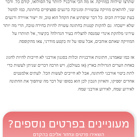
שתרצו שילווה במוזיקה. אז מה הכי אורבני? לוותר על הסולואו, קודם כל. ודבר
שני, להתאים מוזיקה עכשווית ומגניבה ברגעים ספציפיים בחתונה, כמו למשל
בעת שבירת הכוס. כל דבר שיפתיע את הקהל הוא טוב, זה ייצור אווירה ורגעים
שלא יישכחו. גם להקות קטנות בחתונה עשויה להיות בחירה טובה, הרי מה יותר
עירוני מלהקת אינדי שמנסה להצליח בעיר הגדולה? בקיצור, אל תוותרו על
המוזיקה שאתם אוהבים, אבל עופו על זה בקטע מודרני, צאו מהקופסה.
אז כמו שאמרנו, חתונות אורבניות וכלות בסגנון אורבני לא חייבות להיות לחגוג
באחת הערים הגדולות בארץ (או בעולם), ויש הרבה דברים שניתן לעשות כדי
לתת ביטוי אורבני לחתונה, אבל לא חייבים לעשות הכל. לעתים אלמנטים
אחדים יספיקו, והאיזון הנכון לכן הוא בסופו של דבר מה שיהפוך את החתונה
לאירוע שמח, לאירוע אורבני שמח.
מעוניינים בפרטים נוספים?
השאירו פרטים ונחזור אליכם בהקדם