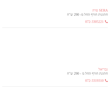
SERA סרה
חתונות חורף החל מ- 290 ש"ח
072-3305221
גבריאל
חתונת חורף החל מ - 290 ש"ח
072-3319310