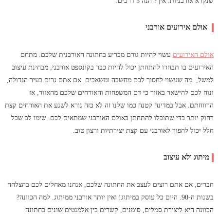
שנקרא אורבניות. איך? הנה 5 דרכים:
אולם אירועים אורבני
אולם האירועים
עשוי להיות גורם מכריע בחתונה האורבנית שלכם. מתחם
האירועים בו תבחרו להתחתן יכול להיות כבר בקונספט אורבני, מבחינת עיצוב
למשל, מה שעשוי לחסוך לכם מחשבה ומשאבים. אם אתם גרים בעיר הגדולה,
ונוח לכם להישאר באזור כי דם המשפחות והאורחים שלכם מהאזור, אז
הרווחתם. אבל במדינה קטנה כמו שלנו זה לא כזה נורא לשנע את האורחים קצת
רחוק יותר כדי שתוכלו להתחתן באולם האורבני שמתאים לכם. שימו לב שכל
חלל יכול להפוך לאורבני עם קצת יצירתיות ורצון טוב.
מיתוג ולא עיצוב
חברים, אם אתם רוצים לעצב את החתונה שלכם, אנחנו מאחלים לכם בהצלחה
בשנות ה-90. היום כל עוסק במיתוג! ואין יותר אורבני ממיתוג. למה הכוונה?
הכוונה היא ליצירת סמלים, סימנים, קשרים בין אלמנטים שונים בחתונה