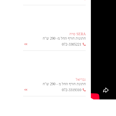
SERA סרה
חתונות חורף החל מ- 290 ש"ח
072-3305221
גבריאל
חתונת חורף החל מ - 290 ש"ח
072-3319310