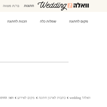
חתונות
בר/ת מצווה
מקום לחתונה
שמלות כלה
הכנות לחתונה
המוזמנים שלי
אישורי הגעה
סידור שולחנות
התקציב שלי
משימות לביצוע
המועדפים שלי
שמלות כלה
וואלה! wedding
כתבות לארגון חתונה
מקום לאירוע
וואו: החת