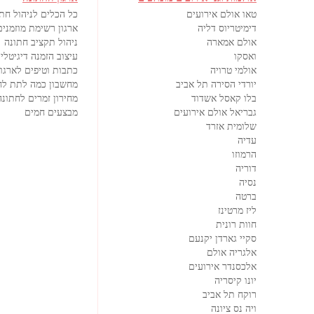
טאו אולם אירועים
כל הכלים לניהול חת
דימיטריוס דליה
ארגון רשימת מוזמנים
אולם אמארה
ניהול תקציב חתונה
ואסקו
עיצוב הזמנה דיגיטלי
אולמי טרויה
כתבות וטיפים לארגון
יורדי הסירה תל אביב
מחשבון כמה לתת לח
בלו קאסל אשדוד
מחירון זמרים לחתונה
גבריאל אולם אירועים
מבצעים חמים
שלומית אזרד
עדיה
הרמוזו
דוריה
נסיה
ברטה
ליז מרטינז
חוות רונית
סקיי גארדן יקנעם
אלגריה אולם
אלכסנדר אירועים
יונו קיסריה
רוקח תל אביב
ויה נס ציונה