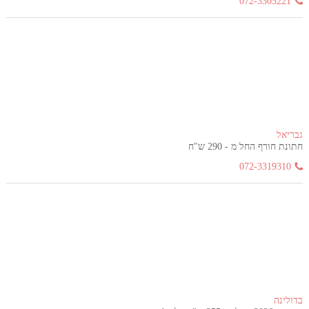
072-3305221
גבריאל
חתונת חורף החל מ - 290 ש"ח
072-3319310
בדולינה