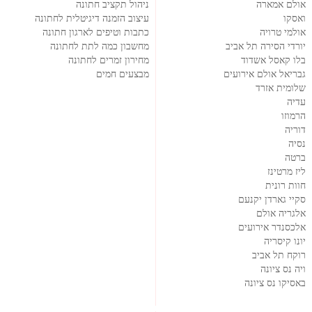
אולם אמארה
ניהול תקציב חתונה
ואסקו
עיצוב הזמנה דיגיטלית לחתונה
אולמי טרויה
כתבות וטיפים לארגון חתונה
יורדי הסירה תל אביב
מחשבון כמה לתת לחתונה
בלו קאסל אשדוד
מחירון זמרים לחתונה
גבריאל אולם אירועים
מבצעים חמים
שלומית אזרד
עדיה
הרמוזו
דוריה
נסיה
ברטה
ליז מרטינז
חוות רונית
סקיי גארדן יקנעם
אלגריה אולם
אלכסנדר אירועים
יונו קיסריה
רוקח תל אביב
ויה נס ציונה
באסיקו נס ציונה