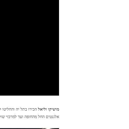
מושיקו וליאל
הכירו בתל יה והחליטו 
אלגנטים החל מהחופה ועד למרכזי שול