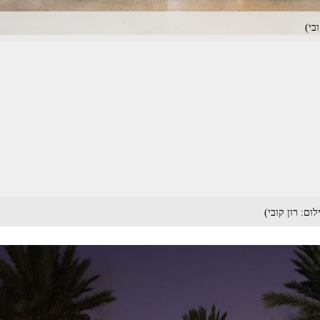
בי)
ום: רון קובי)