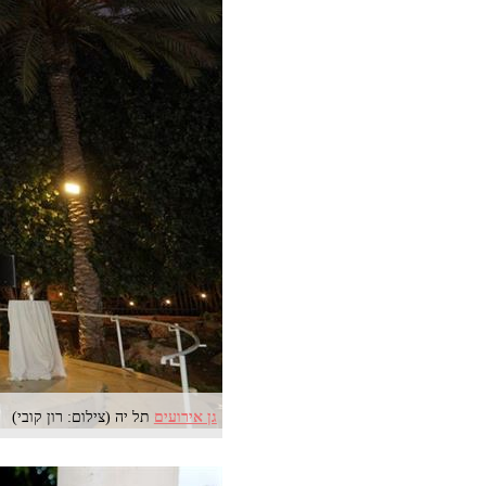
גן אירועים
תל יה (צילום: רון קובי)