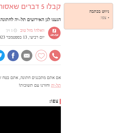
קבלו 5 דברים שאסור לכם לוותר עליהם בחתונה
ניווט בכתבה
צפו:
הגענו לגן האירועים תל–יה לחתונה מושקעת ומדהימ
וואלה! מזל טוב
⏲ 1 דק'
יום רביעי, 13 בספטמבר 2023, 10:05
אם אתם מתכננים חתונה, אתם בטח שו
תל-יה
וחזרנו עם תשובות!
צפו: