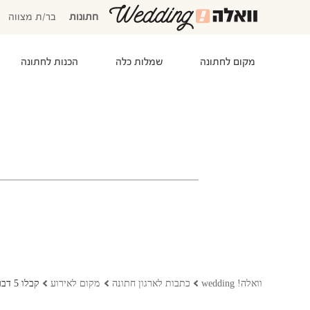
חתונות
בר/ת מצווה
מקום לחתונה
שמלות כלה
הכנות לחתונה
המוזמנים שלי
אישורי הגעה
סידור שולחנות
התקציב שלי
משימות לביצוע
המועדפים שלי
שמלות כלה
וואלה! wedding
כתבות לארגון חתונה
מקום לאירוע
קבלו 5 דברים שאסור לכם לוותר עליהם בחתונה