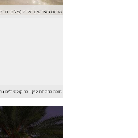
מתחם האירועים תל יה (צילום: רון קו
חובה בחתונת קיץ - בר קוקטיילים (ציל