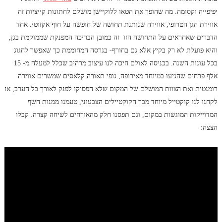
יפיפייה וקסומה. מה שהופך את הטאו ללוקיישן מושלם לחתונות קייציות זה
אווירת הגן הטרופי, אווירה שנותנת תחושה של חופשה על חוף אקזוטי. אחד
הדברים שאחראים על התחושה הזו זה כמובן הבריכה המפנקת שממוקמת בגן,
והיא פועלת לא רק בקיץ אלא גם בחורף- בגרסה המחוממת כך שאפשר לחגוג
בכל עונות השנה. בכניסה לאולם חיכה לנו עיצוב מרהיב שכלל למעלה מ- 15
אלף פרחים שהגיעו במיוחד מאירופה, גופי תאורה קלאסים שמשרים אווירה
רומנטית ואת הצוות המושלם של המקום שלא הפסיקו לפנק לאורך כל הערב, אז
לקחנו לנו קוקטייל מיוחד מבר הקוקטיילים הצבעוני, טעמנו ממנות השף
המדוייקות המוגשות במקום, וגם תפסנו חלק מהאורחים לשיחה קצרה. קבלו
הצצה: