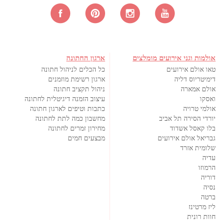
אולמות וגני אירועים מומלצים
ארגון החתונה
טאו אולם אירועים
כל הכלים לניהול חתונה
דימיטריוס דליה
ארגון רשימת מוזמנים
אולם אמארה
ניהול תקציב חתונה
ואסקו
עיצוב הזמנה דיגיטלית לחתונה
אולמי טרויה
כתבות וטיפים לארגון חתונה
יורדי הסירה תל אביב
מחשבון כמה לתת לחתונה
בלו קאסל אשדוד
מחירון זמרים לחתונה
גבריאל אולם אירועים
מבצעים חמים
שלומית אזרד
עדיה
הרמוזו
דוריה
נסיה
ברטה
ליז מרטינז
חוות רונית