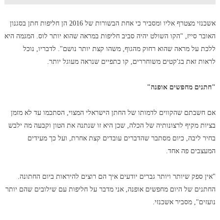
אשכנזי מצטרף אליו ומסביר כי אחת הבשורות של 2016 הן חליפות חתן בסגנון
האובר סייז, "הקו השולט יהיה סביב חליפות במראה שהוא יותר לוס. המגמה היא
ללכת על מראה שהוא רחוק מהגוף, משהו קצת יותר נושם". לדבריו, נוכל
לראות זאת בג'קטים משוחררים, קו כתפיים שנראה מעוגל יותר.
"חתנים מחפשים אופנה"
אם חשבתם שהקווים לדמותו של החתן הישראלי המצוי, הסתכמו עד לא מזמן
בציות מקיף לרצונותיה של הכלה, שכן היא זו שנתנה את הטון וקבעה מה ילבש
בחיר ליבה, כיום מסתבר שהדברים עובדים קצת אחרת, ועל כך מעידים
המעצבים פה אחד.
"אין ספק שיותר ויותר גברים יודעים איך הם רוצים להיראות ביום החתונה.
החתנים של היום מחפשים אופנה, אני מדבר על חליפות עם שילובים שהם יותר
נועזים", מסביר אשכנזי.