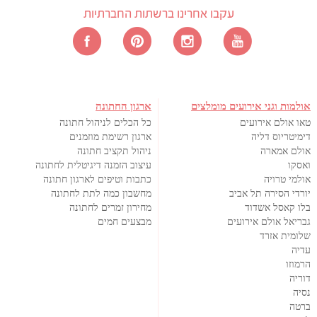
עקבו אחרינו ברשתות החברתיות
אולמות וגני אירועים מומלצים
ארגון החתונה
טאו אולם אירועים
כל הכלים לניהול חתונה
דימיטריוס דליה
ארגון רשימת מוזמנים
אולם אמארה
ניהול תקציב חתונה
ואסקו
עיצוב הזמנה דיגיטלית לחתונה
אולמי טרויה
כתבות וטיפים לארגון חתונה
יורדי הסירה תל אביב
מחשבון כמה לתת לחתונה
בלו קאסל אשדוד
מחירון זמרים לחתונה
גבריאל אולם אירועים
מבצעים חמים
שלומית אזרד
עדיה
הרמוזו
דוריה
נסיה
ברטה