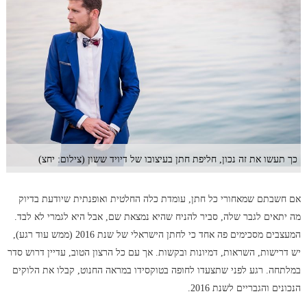
כך תעשו את זה נכון, חליפת חתן בעיצובו של דיויד ששון (צילום: יחצ)
אם חשבתם שמאחורי כל חתן, עומדת כלה החלטית ואופנתית שיודעת בדיוק
מה יתאים לגבר שלה, סביר להניח שהיא נמצאת שם, אבל היא לגמרי לא לבד.
המעצבים מסכימים פה אחד כי לחתן הישראלי של שנת 2016 (ממש עוד רגע),
יש דרישות, השראות, דמיונות ובקשות. אך עם כל הרצון הטוב, עדיין דרוש סדר
במלתחה. רגע לפני שתצעדו לחופה בטוקסידו במראה החנוט, קבלו את הלוקים
הנכונים והגבריים לשנת 2016.