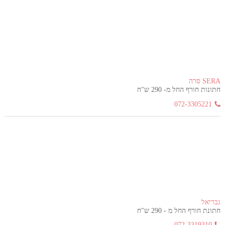
SERA סרה
חתונות חורף החל מ- 290 ש"ח
072-3305221
גבריאל
חתונת חורף החל מ - 290 ש"ח
072-3319310