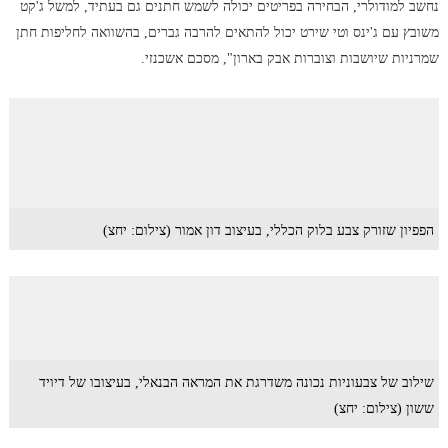
נחשב למודולרי, הבחירה בפריטים יכולה לשמש חתנים גם בעתיד, למשל ג'קט
משובץ עם ג'ינס וטי שירט יכול להתאים להרבה גברים, בהשוואה לחליפות חתן
שמרניות שיושבות וצוברות אבק בארון", מסכם אשכנזי.
הפפיון שזורק צבע בלוק הכללי, בעיצוב דון אמור (צילום: יחצ)
שילוב של צבעוניות נכונה משדרגת את המראה הבנאלי, בעיצובו של דיויד
ששון (צילום: יחצ)