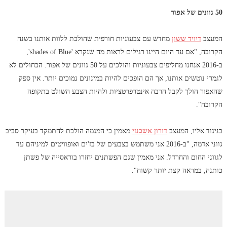
50 גוונים של אפור
המעצב
דיויד ששון
מחדש עם צבעוניות חורפית שהולכת ללוות אותנו בשנה
הקרובה, "אם עד היום היינו רגילים לראות מה שנקרא 'shades of Blue',
ב-2016 אנחנו מחליפים צבעוניות והולכים על 50 גוונים של אפור. הכחולים לא
לגמרי נוטשים אותנו, אך הם הופכים להיות במינונים נמוכים יותר. אין ספק
שהאפור הולך לקבל הרבה אינטרפרטציות ולהיות הצבע השולט בתקופה
הקרובה".
בניגוד אליו, המעצב
דורון אשכנזי
מאמין כי המגמה הולכת להתמקד בעיקר סביב
גווני אדמה, "ב-2016 אני משתמש בצבעים של בז'ים ואופוויטים למיניהם עד
לגווני החום והחרדל. אני מאמין שגם הפשתנים יחזרו בוראסייה של פשתן
כותנה, במראה קצת יותר קשוח".