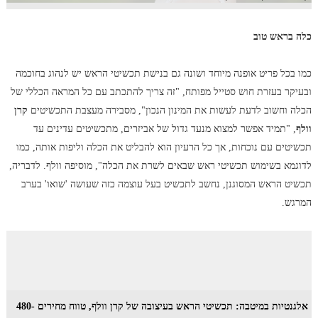
כלה בראש טוב
כמו בכל פריט אופנה מיוחד ושונה גם בנישת תכשיטי הראש יש לנהוג בחוכמה
ובעיקר בעזרת חוש סטייל מפותח, "זה צריך להתכתב עם כל המראה הכללי של
הכלה וחשוב לדעת לעשות את המינון הנכון", מסבירה מעצבת התכשיטים
קרן
וולף
, "תמיד אפשר למצוא מנעד גדול של אביזרים, מתכשיטים עדינים עד
תכשיטים עם נוכחות, אך כל הרעיון הוא להבליט את הכלה וליפות אותה, כמו
לדוגמא בשימוש תכשיטי ראש שבאים לשרת את הכלה", מוסיפה וולף. לדבריה,
תכשיט הראש המסוגנן, נחשב לתכשיט בעל עוצמה כזה שעושה 'שואו' בערב
המרגש.
אלגנטיות במיטבה: תכשיטי הראש בעיצובה של קרן וולף, טווח מחירים 480-