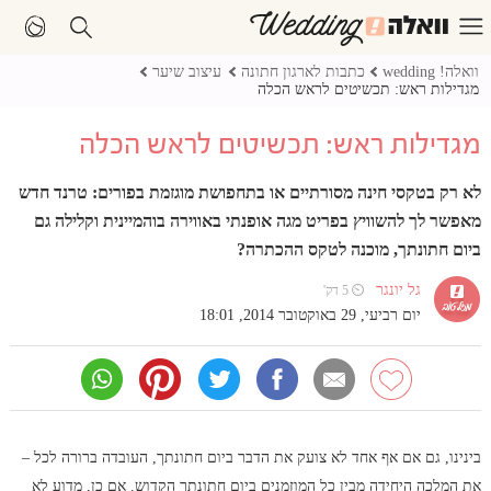
וואלה! wedding
כתבות לארגון חתונה
עיצוב שיער
מגדילות ראש: תכשיטים לראש הכלה
מגדילות ראש: תכשיטים לראש הכלה
לא רק בטקסי חינה מסורתיים או בתחפושת מוגזמת בפורים: טרנד חדש
מאפשר לך להשוויץ בפריט מגה אופנתי באווירה בוהמיינית וקלילה גם
ביום חתונתך, מוכנה לטקס ההכתרה?
גל יונגר
⏲ 5 דק'
יום רביעי, 29 באוקטובר 2014, 18:01
בינינו, גם אם אף אחד לא צועק את הדבר ביום חתונתך, העובדה ברורה לכל –
את המלכה היחידה מבין כל המוזמנים ביום חתונתך הקדוש. אם כן, מדוע לא