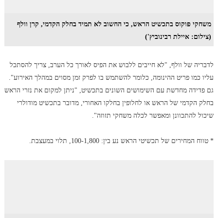
משחקי פוקוס בתכשיט הראש, כי החשוב לא תמיד בחלק הקדמי, קרן וולף
(צילום: איילת רבינוביץ')
לדבריה של וולף, "לא חייבים ללבוש את הפיס לאורך כל הערב, צריך להסתכל
עליו כמו פריט ההינומה, כלומר להשתמש בו לפרק זמן מסוים במהלך האירוע".
גם פדידה מחדשת עם השימושים השונים בתכשיט, "ניתן למקום את נזרי הראש
בחלק הקדמי של הראש או לחלופין בחלקו האחורי, מדובר בתכשיט מודולרי
שיכול להתכוונן ומאפשר לכלה משחקי תזוזה".
* טווח המחירים של תכשיטי הראש נע בין: 100-1,800, תלוי במעצבת.