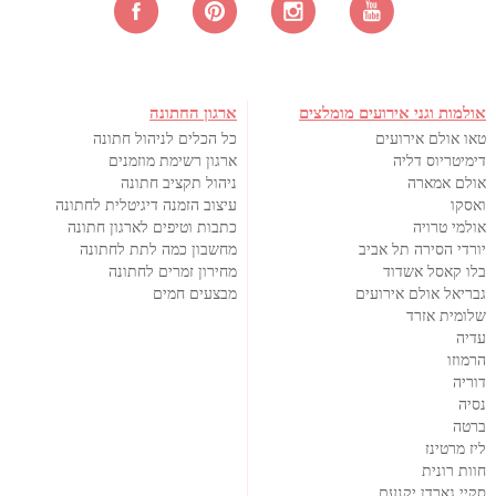
אולמות וגני אירועים מומלצים
ארגון החתונה
טאו אולם אירועים
כל הכלים לניהול חתונה
דימיטריוס דליה
ארגון רשימת מוזמנים
אולם אמארה
ניהול תקציב חתונה
ואסקו
עיצוב הזמנה דיגיטלית לחתונה
אולמי טרויה
כתבות וטיפים לארגון חתונה
יורדי הסירה תל אביב
מחשבון כמה לתת לחתונה
בלו קאסל אשדוד
מחירון זמרים לחתונה
גבריאל אולם אירועים
מבצעים חמים
שלומית אזרד
עדיה
הרמוזו
דוריה
נסיה
ברטה
ליז מרטינז
חוות רונית
סקיי גארדן יקנעם