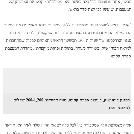
הכלה, אינה מתאימה לכל כלה באשר היא. מבולבלות? קבלו את עצותיהן של
המעצבות, שיעשו לכן קצת סדר בראש.
"אביזרי ראש לטעמי פחות מתקשרים ללוק המלכותי ויותר מאפיינים את המקום
הבוהמייני. הם מתכתבים עם מספר סגנונות כמו הסיקסטיז, ילדי הפרחים וגם
סגנון הצ'רלסטון של שנות ה- 20. תכשיטי הראש מתאימים לכלות שמתחברות
למראה הבוהו שיק, באווירה נינוחה, בתולית ופחות מוקפדת", מחדדת המעצבת
אפרת קסוטו
.
בסגנון בוהו שיק, בעיצוב אפרת קסוטו, טווח מחירים: 260-1,200 שקלים
(צילום: יחצ)
אליה מצטרפת וולף שמסבירה כי "לכל כלה יש את הויז'ן שלה לאיך היא תיראה
בערב החתונה. יש כלות שמעוניינות ללכת עד הסוף ולהעז עם משהו שלא היו