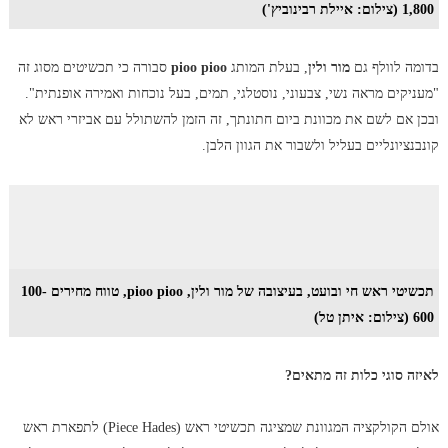
1,800 (צילום: איילת רבינוביץ')
בדומה לוולף גם
מור ולין
, בעלת המותג
pioo pioo
סבורה כי תכשיטים מסוג זה
"מעניקים מראה נשי, צבעוני, נוסטלגי, תמים, בעל נוכחות ואמירה אופנתית".
ובכן אם לשם את מכוונת ביום חתונתך, זה הזמן להשתולל עם אביזרי ראש לא
קונבנציונליים בעליל ולשבור את הגוון הלבן.
תכשיטי ראש חי ובועט, בעיצובה של מור ולין, pioo pioo, טווח מחירים 100-
600 (צילום: איתן טל)
לאיזה סוגי כלות זה מתאים?
אולם הקולקציה המגוונת שמציגה תכשיטי ראש (Piece Hades) לתפארת ראש