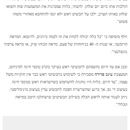
הולכות אתו ביום יום שלהן. לדעתי, כלות שמבינות את המשמעות שזה השואו
שלהן באותו הערב, ילכו על תכשיט ראש ולא ינסו להתחבא מאחורי משהו
פשוט".
וולף מוסיפה כי "כל כלה יכולה לקחת את זה לכמה כיוונים, לדוגמא: המראה
הרומנטי, או שנות ה- 40 בניחוחות של פעם, מראה הבוהו שיק, או מראה צרפתי
נונשלנטי".
ובכן אם עד היום נחשפתם לתכשיטי ראש בעיקר בקרב טקסי חינה למיניהם,
המעצבת
עינב פדידה
מסבירה כי לשימוש בתכשיטי ראש כבר אין חוקיות משל
עצמו, "עד היום, כלות היו נוהגות להשתמש בשרשראות ראש בטקסי חינה
בעיצוב די גס, אך ברגע שהשרשרת הפכה לתכשיט עדין בעיצוב מינימליסטי,
ניתן לענוד אותה לראש הכלה בשילוב תכשיטים שישתלבו היטב במראה
הכללי".