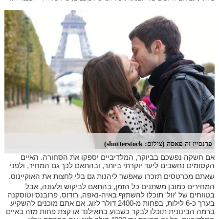
פרנסייז זה פאסה (צילום: shutterstock)
אם חשקה נפשכם בביוקר, המלדיביים יספקו את הסחורה. האיים
הקסומים נחשבים ליעד יוקרתי ביותר, ובהתאם לכך גם המחיר, ולפני
שאתם מכרטסים תזכרו שאפשר ליהנות גם בלי לחצות את האוקיינוס.
המחירים כמובן משתנים כל הזמן, בהתאם לביקוש ולעונה, אבל
בטווחים של 'זול' תוכלו להשתזף באיה-נאפה, רודוס, פרובנס וטוסקנה
בערך כ-6 לילות, בפחות מ-2400 דולר לזוג. אם אתם מוכנים להשקיע
ברמה הבינונית תוכלו לבקר כשבוע בתאילנד או קצת פחות מזה באיים