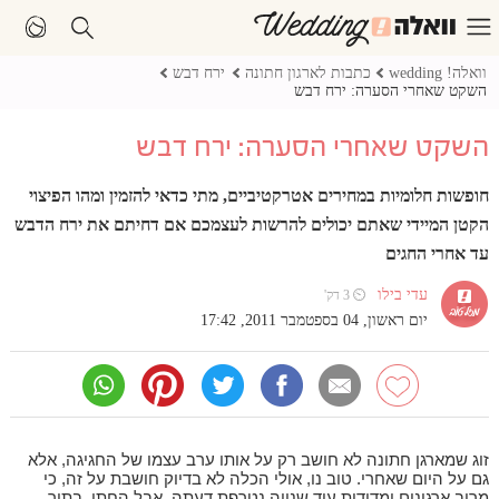
וואלה! wedding
כתבות לארגון חתונה
ירח דבש
השקט שאחרי הסערה: ירח דבש
השקט שאחרי הסערה: ירח דבש
חופשות חלומיות במחירים אטרקטיביים, מתי כדאי להזמין ומהו הפיצוי
הקטן המיידי שאתם יכולים להרשות לעצמכם אם דחיתם את ירח הדבש
עד אחרי החגים
עדי בילו
⏲ 3 דק'
יום ראשון, 04 בספטמבר 2011, 17:42
זוג שמארגן חתונה לא חושב רק על אותו ערב עצמו של החגיגה, אלא
גם על היום שאחרי. טוב נו, אולי הכלה לא בדיוק חושבת על זה, כי
מרוב ארגונים ומדידות עוד שנייה נטרפת דעתה, אבל החתן, בתור