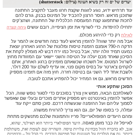
יעדים של ים זה רק בשיא העונה (צילום: shutterstock)
עוד תרחיש ידוע, נוגע לזוגות שקצת חרגו מעבר לתקציב החתונה
שתוכנן מראש. חוסר הרצון להכביד על המינוס בבנק, גורם להם
לחכות שתתפוגג קצת המעמסה הכלכלית של החתונה, ושהצ'קים
יתחילו להיפדות. כדי לשרוף את זמן הציפייה, רובם עושים
גיחה קצרה
לאילת
רק כדי להירגע מכולם.
אבל מה יותר שווה? להזמין מראש לעוד כמה חודשים או להמר על
הדקה ה-90? אומנם הזמנת טיסות ומלונות של הרגע האחרון יוצאת
כמעט תמיד זולה יותר, אבל בטיול כמו ירח דבש לא מומלץ לקחת את
הסיכון שאחד מכם יעלה על הטיסה והשני יישאר עם המזוודות מחוץ
לשרוול המטוס. אל תשכחו שכשאתם מזמינים ברגע האחרון, אתם
לוקחים צ'ארטר על בסיס מקום פנוי, אז עדיף לשלם עוד 200 דולר,
ולשבת אחד ליד השני גם בטיסה חזרה. חוץ מזה אם תזמינו מספיק
חודשים מראש, גם אז המחיר יכול להפתיע אתכם לטובה.
הסוכן שתקע אותי
לשאלתכם הבאה, ממש אין צורך בסוכנים כדי לסגור נופש שווה, הכל
אפשר להזמין באינטרנט ויש מספיק אתרים מוכרים ובעלי שם שאפשר
לסמוך עליהם ועל ההזמנה שנעשתה דרכם. סוכן סתם ייקח עוד
עמלה, כי בסופו של יום, גם הוא צריך להרוויח ממשהו.
ומהם היעדים הפופולאריים? פריז והתמונות שלכם מתנשקים מתחת
לאייפל זה כבר מזמן פאסה.
היעד הפופולארי ביותר הוא תאילנד, שהוא,
אגב, לא בהכרח הזול מבחינת עלויות טיסה. השהייה שם לעומת זאת, משתלמת
ביותר, גם אם הולכים על תענוגות של חמישה כוכבים, כי הכל זול – ובכמויות.