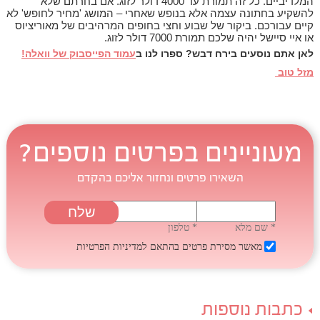
המלדיביים. כל זה תמורת עד 4000 דולר לזוג. אם בחרתם שלא
להשקיע בחתונה עצמה אלא בנופש שאחרי – המושג 'מחיר לחופש' לא
קיים עבורכם. ביקור של שבוע וחצי בחופים המרהיבים של מאוריציוס
או איי סיישל יהיה שלכם תמורת 7000 דולר לזוג.
לאן אתם נוסעים בירח דבש? ספרו לנו ב
עמוד הפייסבוק של וואלה!
מזל טוב
מעוניינים בפרטים נוספים?
השאירו פרטים ונחזור אליכם בהקדם
* שם מלא
* טלפון
מאשר מסירת פרטים בהתאם
למדיניות הפרטיות
כתבות נוספות