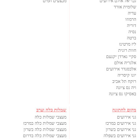
גבריאל אולם אירועים
מבצעים חמים
שלומית אזרד
עדיה
הרמוזו
דוריה
נסיה
ברטה
ליז מרטינז
חוות רונית
סקיי גארדן יקנעם
אלגריה אולם
אלכסנדר אירועים
יונו קיסריה
רוקח תל אביב
ויה נס ציונה
באסיקו נס ציונה
מקום לחתונה
שמלות כלה וערב
גני אירועים
מעצבי שמלות כלה
גני אירועים במרכז
מעצבי שמלות כלה במרכז
גני אירועים בשרון
מעצבי שמלות כלה בשרון
גני אירועים בשפלה
מעצבי שמלות כלה בדרום