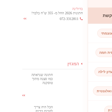
בדולינה
חתונות 2026 החל מ- 355 ש"ח בלבד!
וקשת
072-3312811
עוצמתי
ית חמה
המגזין
דון לילה
חתונה שנראתה
כמו סצנה מתוך
טוסקנה
 ואלגנטית
הכל היה צריך
דת
לקרות בדיוק