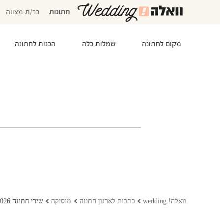
חתונות
בר/ת מצווה
מקום לחתונה
שמלות כלה
הכנות לחתונה
המוזמנים שלי
אישורי הגעה
סידור שולחנות
התקציב שלי
משימות לביצוע
המועדפים שלי
שמלות כלה
וואלה! wedding
כתבות לארגון חתונה
מוסיקה
שירי חתונה 2026: המדריך שיעזור לכם בבחירת סגנון המוזיקה בחתונה