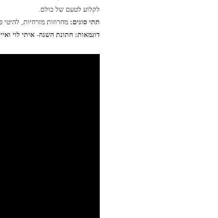
לקלוע לטעם של כולם.
תתי סוגים:
מחרוזות מזרחיות, להיטי פ
דוגמאות: חתונת השנה- איתי לוי ואייל