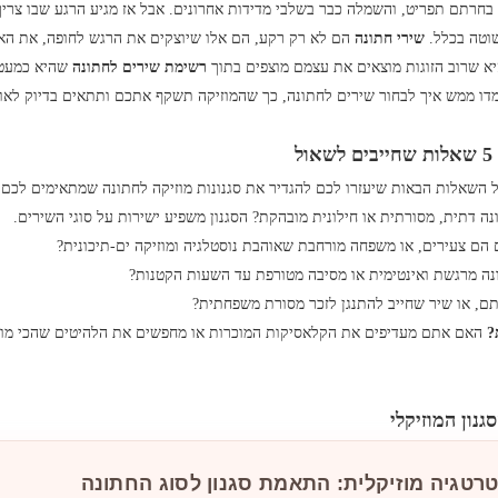
בחרתם תפריט, והשמלה כבר בשלבי מדידות אחרונים. אבל אז מגיע הרגע שבו צריך
שוטה בכלל.
שירי חתונה
הם לא רק רקע, הם אלו שיוצקים את הרגש לחופה, את הא
יא שרוב הזוגות מוצאים את עצמם מוצפים בתוך
רשימת שירים לחתונה
שהיא כמעט א
דו ממש איך לבחור שירים לחתונה, כך שהמוזיקה תשקף אתכם ותתאים בדיוק לאו
ל
על השאלות הבאות שיעזרו לכם להגדיר את סגנונות מוזיקה לחתונה שמתאימים לכם:
ה דתית, מסורתית או חילונית מובהקת? הסגנון משפיע ישירות על סוגי השירים.
הם צעירים, או משפחה מורחבת שאוהבת נוסטלגיה ומוזיקה ים-תיכונית?
ה מרגשת ואינטימית או מסיבה מטורפת עד השעות הקטנות?
ם, או שיר שחייב להתנגן לזכר מסורת משפחתית?
?
האם אתם מעדיפים את הקלאסיקות המוכרות או מחפשים את הלהיטים שהכי מו
נון המוזיקלי
רטגיה מוזיקלית: התאמת סגנון לסוג החתונה