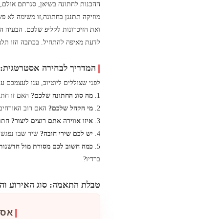
ההכנות לחתונה בשיאן, סגרתם אולם, 
מוזיקה תתנגן בחתונה,זו משימה לא פ
ואת הזיכרונות לקליפ שלכם. הבעיה ה
לדעת מאיפה להתחיל. בכתבה הזו תלמ
המדריך לבחירה אסטרטגית: 5 שאלות שחייבים לשאו
לפני שצוללים ליוטיוב, ענו לעצמכם 
1.
מה סוג החתונה שלכם?
האם זו חתונ
2.
מי הקהל שלכם?
האם רוב האורחים 
3.
איזו אווירה אתם רוצים ליצור?
חתונ
4.
יש לכם שירי חובה?
שיר שבו נפגשת
5.
כמה חשוב לכם מסורת מול חדשנות
ברדיו?
טבלת התאמה: סוג האירוע והסג
אסט