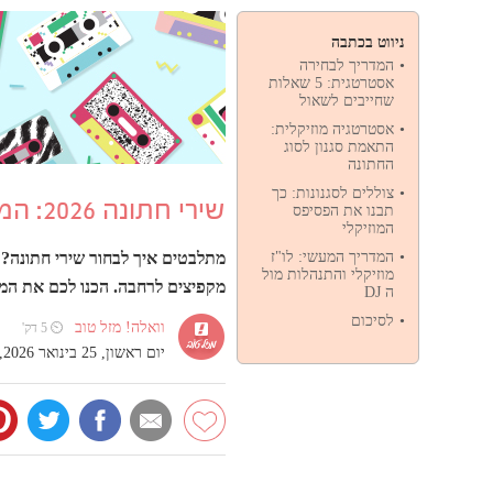
ניווט בכתבה
המדריך לבחירה
אסטרטגית: 5 שאלות
שחייבים לשאול
אסטרטגיה מוזיקלית:
התאמת סגנון לסוג
החתונה
צוללים לסגנונות: כך
שירי חתונה 2026: המדריך שיעזור לכם בבחירת סגנון המוזיקה בחתונה
תבנו את הפסיפס
המוזיקלי
המדריך המעשי: לו"ז
מתלבטים איך לבחור שירי חתונה? ה
מוזיקלי והתנהלות מול
מקפיצים לרחבה. הכנו לכם את המ
ה DJ
לסיכום
וואלה! מזל טוב
⏲ 5 דק'
יום ראשון, 25 בינואר 2026, 13:36